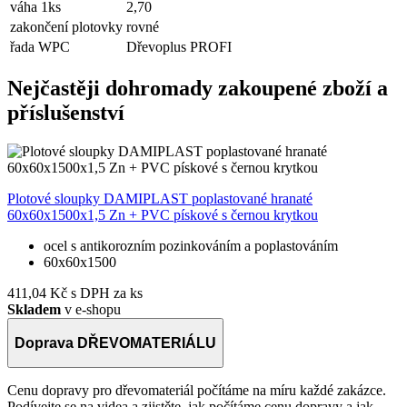
váha 1ks
2,70
zakončení plotovky
rovné
řada WPC
Dřevoplus PROFI
Nejčastěji dohromady zakoupené zboží a
příslušenství
Plotové sloupky DAMIPLAST poplastované hranaté
60x60x1500x1,5 Zn + PVC pískové s černou krytkou
Š
ocel s antikorozním pozinkováním a poplastováním
1
60x60x1500
411,04 Kč
s DPH za ks
Skladem
v e-shopu
Doprava DŘEVOMATERIÁLU
Cenu dopravy pro dřevomateriál počítáme na míru každé zakázce.
Podívejte se na videa a zjistěte, jak počítáme cenu dopravy a jak