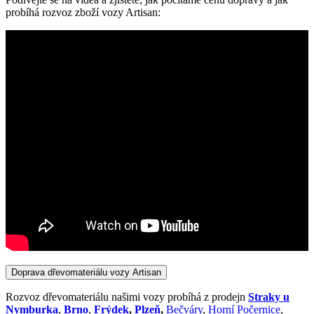
probíhá rozvoz zboží vozy Artisan:
Doprava dřevomateriálu vozy Artisan
Rozvoz dřevomateriálu našimi vozy probíhá z prodejn
Straky u
Nymburka
,
Brno
,
Frýdek
,
Plzeň
,
Bečváry
,
Horní Počernice
,