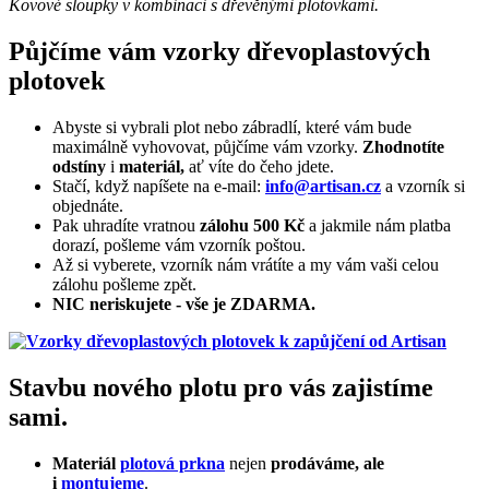
Kovové sloupky v kombinaci s dřevěnými plotovkami.
Půjčíme vám vzorky dřevoplastových
plotovek
Abyste si vybrali plot nebo zábradlí, které vám bude
maximálně vyhovovat, půjčíme vám vzorky.
Zhodnotíte
odstíny
i
materiál,
ať víte do čeho jdete.
Stačí, když napíšete na e-mail:
info@artisan.cz
a vzorník si
objednáte.
Pak uhradíte vratnou
zálohu 500 Kč
a jakmile nám platba
dorazí, pošleme vám vzorník poštou.
Až si vyberete, vzorník nám vrátíte a my vám vaši celou
zálohu pošleme zpět.
NIC neriskujete - vše je ZDARMA.
Stavbu nového plotu pro vás zajistíme
sami.
Materiál
plotová prkna
nejen
prodáváme, ale
i
montujeme
.