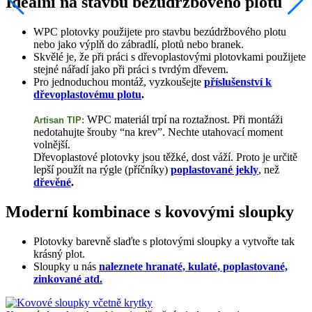
Ideální na stavbu bezúdržbového plotu
WPC plotovky použijete pro stavbu bezúdržbového plotu
nebo jako výplň do zábradlí, plotů nebo branek.
Skvělé je, že při práci s dřevoplastovými plotovkami použijete
stejné nářadí jako při práci s tvrdým dřevem.
Pro jednoduchou montáž, vyzkoušejte
příslušenství k
dřevoplastovému plotu
.
WPC materiál trpí na roztažnost. Při montáži
Artisan TIP: 
nedotahujte šrouby “na krev”. Nechte utahovací moment
volnější.
Dřevoplastové plotovky jsou těžké, dost váží. Proto je určitě
lepší použít na rýgle (příčníky)
poplastované jekly
, než
dřevěné
.
Moderní kombinace s kovovými sloupky
Plotovky barevně slaďte s plotovými sloupky a vytvořte tak
krásný plot.
Sloupky u nás
naleznete hranaté, kulaté, poplastované,
zinkované atd.