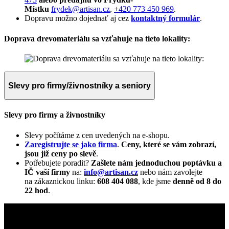
Místku
frydek@artisan.cz
,
+420 773 450 969
.
Dopravu možno dojednať aj cez
kontaktný formulár
.
Doprava drevomateriálu sa vzťahuje na tieto lokality:
Slevy pro firmy/živnostníky a seniory
Slevy pro firmy a živnostníky
Slevy počítáme z cen uvedených na e-shopu.
Zaregistrujte se jako firma
.
Ceny, které se vám zobrazí,
jsou již ceny po slevě
.
Potřebujete poradit?
Zašlete nám jednoduchou poptávku a
IČ vaší firmy
na:
info@artisan.cz
nebo nám zavolejte
na zákaznickou linku:
608 404 088
, kde jsme
denně od 8 do
22 hod
.