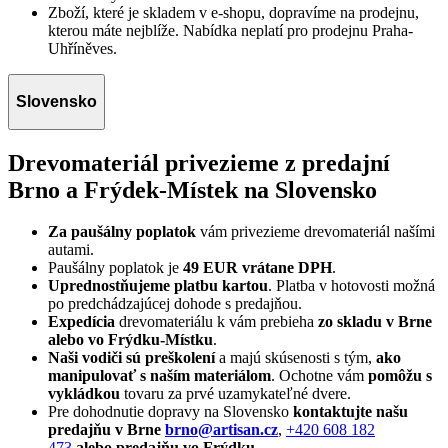
Zboží, které je skladem v e-shopu, dopravíme na prodejnu,
kterou máte nejblíže. Nabídka neplatí pro prodejnu Praha-
Uhříněves.
Slovensko
Drevomateriál privezieme z predajní
Brno a Frýdek-Místek na Slovensko
Za paušálny poplatok
vám privezieme drevomateriál našími
autami.
Paušálny poplatok je
49 EUR vrátane DPH
.
Uprednostňujeme platbu kartou
. Platba v hotovosti možná
po predchádzajúcej dohode s predajňou.
Expedícia
drevomateriálu k vám prebieha
zo skladu v Brne
alebo vo Frýdku-Místku
.
Naši vodiči sú preškolení
a majú skúsenosti s tým,
ako
manipulovať s naším materiálom
. Ochotne vám
pomôžu s
vykládkou
tovaru za prvé uzamykateľné dvere.
Pre dohodnutie dopravy na Slovensko
kontaktujte našu
predajňu v Brne
brno@artisan.cz
,
+420 608 182
473
alebo predajňu
vo Frýdku-