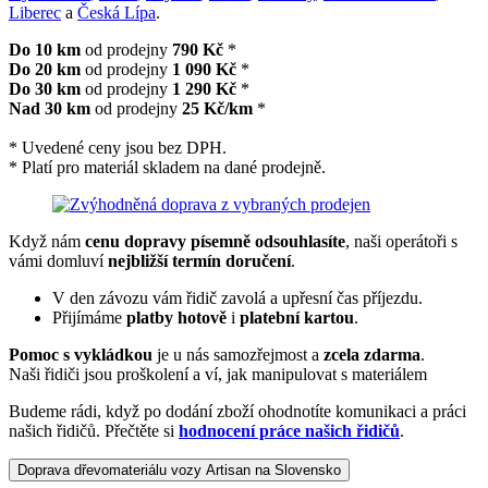
Liberec
a
Česká Lípa
.
Do 10 km
od prodejny
790 Kč
*
Do 20 km
od prodejny
1 090 Kč
*
Do 30 km
od prodejny
1 290 Kč
*
Nad 30 km
od prodejny
25 Kč/km
*
* Uvedené ceny jsou bez DPH.
* Platí pro materiál skladem na dané prodejně.
Když nám
cenu dopravy písemně odsouhlasíte
, naši operátoři s
vámi domluví
nejbližší termín doručení
.
V den závozu vám řidič zavolá a upřesní čas příjezdu.
Přijímáme
platby hotově
i
platební kartou
.
Pomoc s vykládkou
je u nás samozřejmost a
zcela zdarma
.
Naši řidiči jsou proškolení a ví, jak manipulovat s materiálem
Budeme rádi, když po dodání zboží ohodnotíte komunikaci a práci
našich řidičů. Přečtěte si
hodnocení práce našich řidičů
.
Doprava dřevomateriálu vozy Artisan na Slovensko