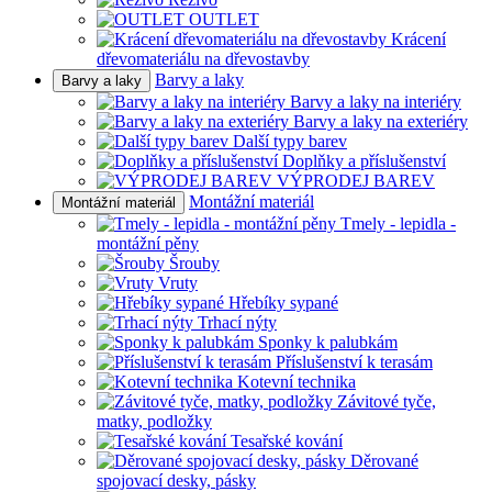
OUTLET
Krácení
dřevomateriálu na dřevostavby
Barvy a laky
Barvy a laky
Barvy a laky na interiéry
Barvy a laky na exteriéry
Další typy barev
Doplňky a příslušenství
VÝPRODEJ BAREV
Montážní materiál
Montážní materiál
Tmely - lepidla -
montážní pěny
Šrouby
Vruty
Hřebíky sypané
Trhací nýty
Sponky k palubkám
Příslušenství k terasám
Kotevní technika
Závitové tyče,
matky, podložky
Tesařské kování
Děrované
spojovací desky, pásky