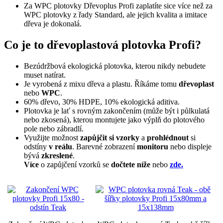
Za WPC plotovky Dřevoplus Profi zaplatíte sice více než za
WPC plotovky z řady Standard, ale jejich kvalita a imitace
dřeva je dokonalá.
Co je to dřevoplastová plotovka Profi?
Bezúdržbová ekologická plotovka, kterou nikdy nebudete
muset natírat.
Je vyrobená z mixu dřeva a plastu. Říkáme tomu
dřevoplast
nebo
WPC
.
60% dřevo, 30% HDPE, 10% ekologická aditiva.
Plotovka je lať s rovným zakončením (může být i půlkulatá
nebo zkosená), kterou montujete jako výplň do plotového
pole nebo zábradlí.
Využijte možnost
zapůjčit si vzorky
a
prohlédnout
si
odstíny
v reálu
. Barevné zobrazení
monitoru
nebo displeje
bývá
zkreslené
.
Více
o zapůjčení vzorků se
dočtete níže
nebo
zde.