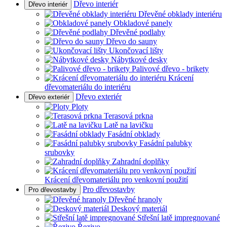
Dřevo interiér
Dřevo interiér
Dřevěné obklady interiéru
Obkladové panely
Dřevěné podlahy
Dřevo do sauny
Ukončovací lišty
Nábytkové desky
Palivové dřevo - brikety
Krácení
dřevomateriálu do interiéru
Dřevo exteriér
Dřevo exteriér
Ploty
Terasová prkna
Latě na lavičku
Fasádní obklady
Fasádní palubky
srubovky
Zahradní doplňky
Krácení dřevomateriálu pro venkovní použití
Pro dřevostavby
Pro dřevostavby
Dřevěné hranoly
Deskový materiál
Střešní latě impregnované
Řezivo