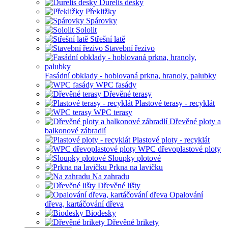
Durelis desky
Překližky
Spárovky
Sololit
Střešní latě
Stavební řezivo
Fasádní obklady - hoblovaná prkna, hranoly, palubky
WPC fasády
Dřevěné terasy
Plastové terasy - recyklát
WPC terasy
Dřevěné ploty a
balkonové zábradlí
Plastové ploty - recyklát
WPC dřevoplastové ploty
Sloupky plotové
Prkna na lavičku
Na zahradu
Dřevěné lišty
Opalování
dřeva, kartáčování dřeva
Biodesky
Dřevěné brikety