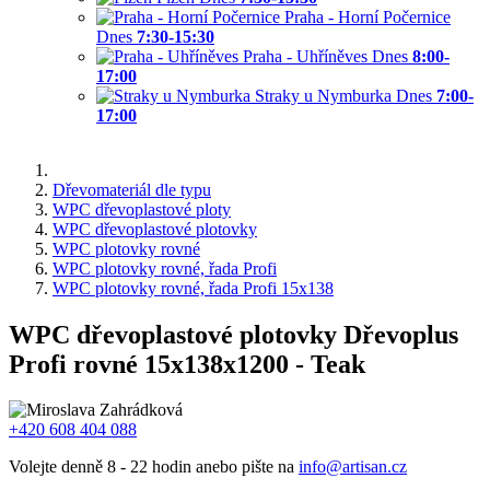
Praha - Horní Počernice
Dnes
7:30-15:30
Praha - Uhříněves
Dnes
8:00-
17:00
Straky u Nymburka
Dnes
7:00-
17:00
Dřevomateriál dle typu
WPC dřevoplastové ploty
WPC dřevoplastové plotovky
WPC plotovky rovné
WPC plotovky rovné, řada Profi
WPC plotovky rovné, řada Profi 15x138
WPC dřevoplastové plotovky Dřevoplus
Profi rovné 15x138x1200 - Teak
+420 608 404 088
Volejte denně 8 - 22 hodin anebo pište na
info@artisan.cz