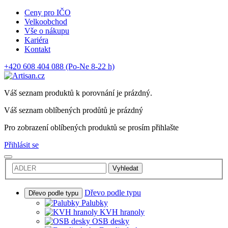
Ceny pro IČO
Velkoobchod
Vše o nákupu
Kariéra
Kontakt
+420 608 404 088
(Po-Ne 8-22 h)
Váš seznam produktů k porovnání je prázdný.
Váš seznam oblíbených prodůtů je prázdný
Pro zobrazení oblíbených produktů se prosím přihlašte
Přihlásit se
Vyhledat
Dřevo podle typu
Dřevo podle typu
Palubky
KVH hranoly
OSB desky