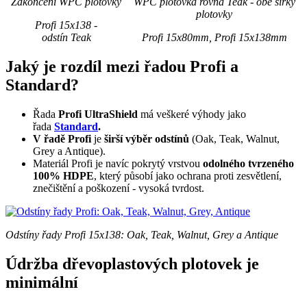
Zakončení WPC plotovky
WPC plotovka rovná Teak - obě šířky
plotovky
Profi 15x138 -
odstín Teak
Profi 15x80mm, Profi 15x138mm
Jaký je rozdíl mezi řadou Profi a
Standard?
Řada
Profi UltraShield
má veškeré výhody jako
řada
Standard
.
V řadě Profi
je
širší výběr odstínů
(Oak, Teak, Walnut,
Grey a Antique).
Materiál Profi je navíc pokrytý vrstvou
odolného tvrzeného
100% HDPE
, který působí jako ochrana proti zesvětlení,
znečištění a poškození - vysoká tvrdost.
Odstíny řady Profi 15x138: Oak, Teak, Walnut, Grey a Antique
Údržba dřevoplastových plotovek je
minimální