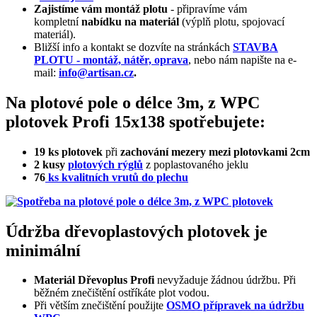
Zajistíme vám montáž plotu
- připravíme vám
kompletní
nabídku na materiál
(výplň plotu, spojovací
materiál).
Bližší info a kontakt se dozvíte na stránkách
STAVBA
PLOTU - montáž, nátěr, oprava
, nebo nám napište na e-
mail:
info@artisan.cz
.
Na plotové pole o délce 3m, z WPC
plotovek Profi 15x138 spotřebujete:
19 ks plotovek
při
zachování mezery​ mezi plotovkami 2cm
2 kusy
plotových rýglů
​ z poplastovaného jeklu
76
ks kvalitních vrutů​ do plechu
Údržba dřevoplastových plotovek je
minimální
Materiál Dřevoplus Profi
nevyžaduje žádnou údržbu. Při
běžném znečištění ostříkáte plot vodou.
Při větším znečištění použijte
OSMO přípravek na údržbu