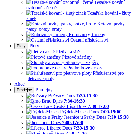
Tesařské kování
ozdobné - černé
Tesařské kování - žlutý
zinek
Kotevní prvky,
patky, botky, hroty
Rohovníky, třmeny
Ostatní příslušenství
Ploty
Ploty
Pletiva a sítě
Plotové zástěny
Sloupky a vzpěry
Podhrabové desky
Příslušenství pro
pletivové ploty
Akce
Prodejny
Prodejny
Bečváry
Dnes
7:30-15:30
Brno
Dnes
7:30-16:30
Česká Lípa
Dnes
7:30-17:00
Frýdek-Místek
Dnes
7:00-19:00
Jesenice u Prahy
Dnes
7:30-15:30
Jičín
Dnes
7:00-17:00
Liberec
Dnes
7:30-15:30
Plzeň
Dnes
7:30-15:30