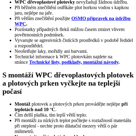
WPC dřevoplastové plotovky
nevyžadují žádnou údržbu.
Při běžném znečištění ostříkáte plot horkou vodou s kapkou
jaru, nejlépe na jaře.
Při větším znečištění použijte
OSMO přípravek na údržbu
WPC
.
Pozůstatky případných fleků můžou časem zmizet vlivem
povětrnostních podmínek.
Vyvarujte se agresivních čistících prostředků v podobě ředidel
a rozpouštědel.
Neošetřujte laky, mořidly ani barvami.
Technické informace k WPC plotovkám najdete na
stránce
Technické listy, podklady, montážní návody
.
S montáží WPC dřevoplastových plotovek
a plotových prken vyčkejte na teplejší
počasí
Montáž
plotovek a plotových prken provádějte nejlépe
při
teplotách
nad 10 °C
.
Čím delší plaňka, tím lepší větší teplo.
Při montáži za nízkých teplot počítejte s roztažností materiálu
při oteplení - nechte proto dilatační mezery větší o pár
milimetrů.