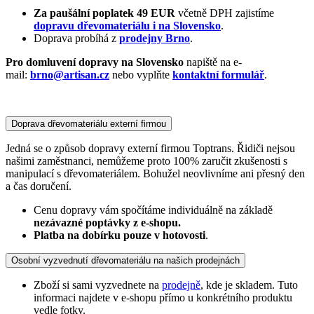
Za paušální poplatek 49 EUR
včetně DPH zajistíme
dopravu dřevomateriálu i na Slovensko
.
Doprava probíhá z
prodejny Brno
.
Pro domluvení dopravy na Slovensko
napiště na e-
mail:
brno@artisan.cz
nebo vyplňte
kontaktní formulář
.
Doprava dřevomateriálu externí firmou
Jedná se o způsob dopravy externí firmou Toptrans. Řidiči nejsou
našimi zaměstnanci, nemůžeme proto 100% zaručit zkušenosti s
manipulací s dřevomateriálem. Bohužel neovlivníme ani přesný den
a čas doručení.
Cenu dopravy vám spočítáme individuálně na základě
nezávazné poptávky z e-shopu.
Platba na dobírku pouze v hotovosti
.
Osobní vyzvednutí dřevomateriálu na našich prodejnách
Zboží si sami vyzvednete na
prodejně
, kde je skladem. Tuto
informaci najdete v e-shopu přímo u konkrétního produktu
vedle fotky.