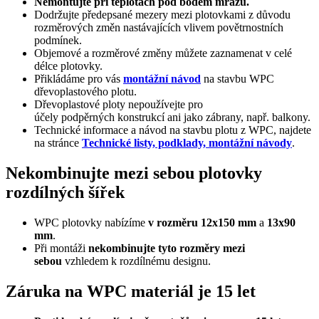
Nemontujte při teplotách pod bodem mrazu.
Dodržujte předepsané mezery mezi plotovkami z důvodu
rozměrových změn nastávajících vlivem povětrnostních
podmínek.
Objemové a rozměrové změny můžete zaznamenat v celé
délce plotovky.
Přikládáme pro vás
montážní návod
na stavbu WPC
dřevoplastového plotu.
Dřevoplastové ploty nepoužívejte pro
účely podpěrných konstrukcí ani jako zábrany, např. balkony.
Technické informace a návod na stavbu plotu z WPC, najdete
na stránce
Technické listy, podklady, montážní návody
.
Nekombinujte mezi sebou plotovky
rozdílných šířek
WPC plotovky nabízíme
v rozměru 12x150 mm
a
13x90
mm
.
Při montáži
nekombinujte tyto rozměry mezi
sebou
vzhledem k rozdílnému designu.
Záruka na WPC materiál je 15 let