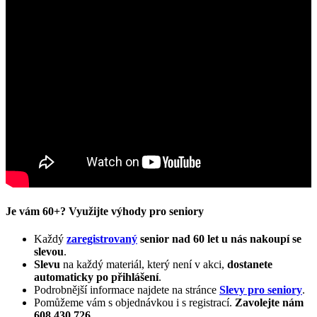
Je vám 60+? Využijte výhody pro seniory
Každý
zaregistrovaný
senior nad 60 let u nás nakoupí se
slevou
.
Slevu
na každý materiál, který není v akci,
dostanete
automaticky
po přihlášení
.
Podrobnější informace najdete na stránce
Slevy pro seniory
.
Pomůžeme vám s objednávkou i s registrací.
Zavolejte nám
608 430 726
.