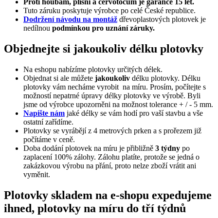
Proti houbám, plísni a červotočům je garance 15 let.
Tuto záruku poskytuje výrobce po celé České republice.
Dodržení návodu na montáž
dřevoplastových plotovek je
nedílnou
podmínkou pro uznání záruky.
Objednejte si jakoukoliv délku plotovky
Na eshopu nabízíme plotovky určitých délek.
Objednat si ale můžete
jakoukoliv
délku plotovky. Délku
plotovky vám necháme vyrobit na míru. Prosím, počítejte s
možností nepatrné úpravy délky plotovky ve výrobě. Byli
jsme od výrobce upozorněni na možnost tolerance + / - 5 mm.
Napište nám
jaké délky se vám hodí pro vaší stavbu a vše
ostatní zařídíme.
Plotovky se vyrábějí z 4 metrových prken a s prořezem již
počítáme v ceně.
Doba dodání plotovek na míru je přibližně
3 týdny
po
zaplacení 100% zálohy. Zálohu platíte, protože se jedná o
zakázkovou výrobu na přání, proto nelze zboží vrátit ani
vyměnit.
Plotovky skladem na e-shopu expedujeme
ihned, plotovky na míru do tří týdnů