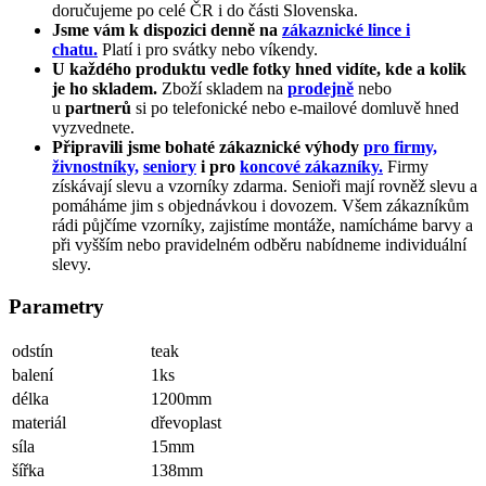
doručujeme po celé ČR i do části Slovenska.
Jsme vám k dispozici denně na
zákaznické lince i
chatu.
Platí i pro svátky nebo víkendy.
U každého produktu vedle fotky hned vidíte, kde a kolik
je ho skladem.
Zboží skladem na
prodejně
nebo
u
partnerů
si po telefonické nebo e-mailové domluvě hned
vyzvednete.
Připravili jsme bohaté zákaznické výhody
pro firmy,
živnostníky,
seniory
i pro
koncové zákazníky.
Firmy
získávají slevu a vzorníky zdarma. Senioři mají rovněž slevu a
pomáháme jim s objednávkou i dovozem. Všem zákazníkům
rádi půjčíme vzorníky, zajistíme montáže, namícháme barvy a
při vyšším nebo pravidelném odběru nabídneme individuální
slevy.
Parametry
odstín
teak
balení
1ks
délka
1200mm
materiál
dřevoplast
síla
15mm
šířka
138mm