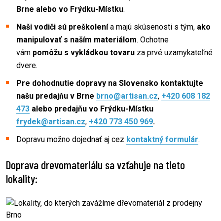
Brne alebo vo Frýdku-Místku
.
Naši vodiči sú preškolení
a majú skúsenosti s tým,
ako
manipulovať s naším materiálom
. Ochotne
vám
pomôžu s vykládkou tovaru
za prvé uzamykateľné
dvere.
Pre dohodnutie
dopravy na Slovensko kontaktujte
našu predajňu v Brne
brno@artisan.cz
,
+420 608 182
473
alebo predajňu
vo Frýdku-Místku
frydek@artisan.cz
,
+420 773 450 969
.
Dopravu možno dojednať aj cez
kontaktný formulár
.
Doprava drevomateriálu sa vzťahuje na tieto
lokality: