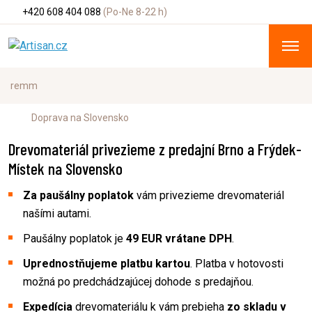
+420 608 404 088
(Po-Ne 8-22 h)
Doprava na Slovensko
Drevomateriál privezieme z predajní Brno a Frýdek-
Místek na Slovensko
Za paušálny poplatok
vám privezieme drevomateriál
našími autami.
Paušálny poplatok je
49 EUR vrátane DPH
.
Uprednostňujeme platbu kartou
. Platba v hotovosti
možná po predchádzajúcej dohode s predajňou.
Expedícia
drevomateriálu k vám prebieha
zo skladu v