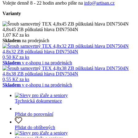
Volejte denně 8 - 22 hodin anebo pište na
info@artisan.cz
Varianty
4,8x45 ZB půlkulatá hlava DIN7504N
1,07 Kč za ks
Skladem
na prodejnách
4,8x32 ZB půlkulatá hlava DIN7504N
0,50 Kč za ks
Skladem
v e-shopu i na prodejnách
4,8x38 ZB půlkulatá hlava DIN7504N
0,55 Kč za ks
Skladem
v e-shopu i na prodejnách
Technická dokumentace
Přidat do porovnání
Přidat do oblíbených