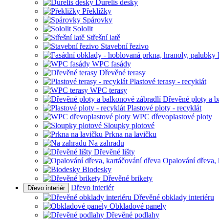
Durelis desky
Překližky
Spárovky
Sololit
Střešní latě
Stavební řezivo
WPC fasády
Dřevěné terasy
Plastové terasy - recyklát
WPC terasy
Dřevěné ploty a b
Plastové ploty - recyklát
WPC dřevoplastové ploty
Sloupky plotové
Prkna na lavičku
Na zahradu
Dřevěné lišty
Opalování dřeva, 
Biodesky
Dřevěné brikety
Dřevo interiér
Dřevo interiér
Dřevěné obklady interiéru
Obkladové panely
Dřevěné podlahy