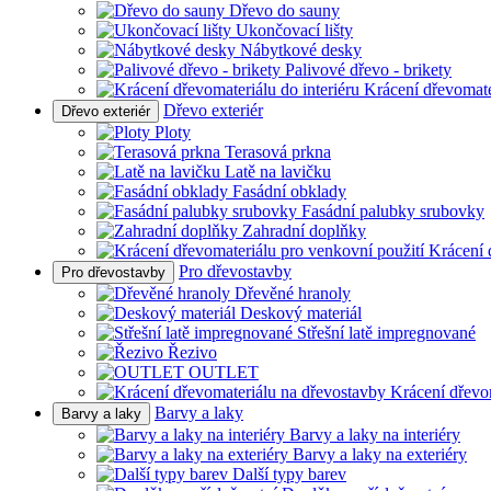
Dřevo do sauny
Ukončovací lišty
Nábytkové desky
Palivové dřevo - brikety
Krácení dřevomater
Dřevo exteriér
Dřevo exteriér
Ploty
Terasová prkna
Latě na lavičku
Fasádní obklady
Fasádní palubky srubovky
Zahradní doplňky
Krácení 
Pro dřevostavby
Pro dřevostavby
Dřevěné hranoly
Deskový materiál
Střešní latě impregnované
Řezivo
OUTLET
Krácení dřevo
Barvy a laky
Barvy a laky
Barvy a laky na interiéry
Barvy a laky na exteriéry
Další typy barev