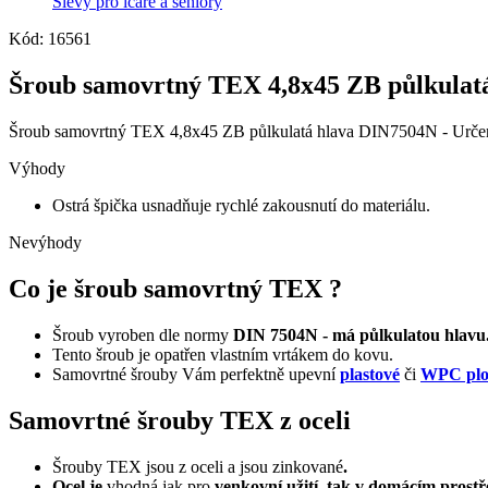
Slevy pro ičaře a seniory
Kód: 16561
Šroub samovrtný TEX 4,8x45 ZB půlkulat
Šroub samovrtný TEX 4,8x45 ZB půlkulatá hlava DIN7504N - Určen
Výhody
Ostrá špička usnadňuje rychlé zakousnutí do materiálu.
Nevýhody
Co je šroub samovrtný TEX ?
Šroub vyroben dle normy
DIN 7504N - má půlkulatou hlavu
Tento šroub je opatřen vlastním vrtákem do kovu.
Samovrtné šrouby Vám perfektně upevní
plastové
či
WPC plo
Samovrtné šrouby TEX z oceli
Šrouby TEX jsou z oceli a jsou zinkované
.
Ocel je
vhodná jak pro
venkovní užití, tak v domácím prostř