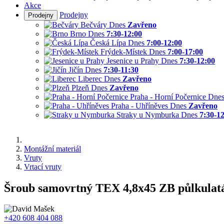
Akce
Prodejny
Prodejny
Bečváry
Dnes
Zavřeno
Brno
Dnes
7:30-12:00
Česká Lípa
Dnes
7:00-12:00
Frýdek-Místek
Dnes
7:00-17:00
Jesenice u Prahy
Dnes
7:30-12:00
Jičín
Dnes
7:30-11:30
Liberec
Dnes
Zavřeno
Plzeň
Dnes
Zavřeno
Praha - Horní Počernice
Dne
Praha - Uhříněves
Dnes
Zavřeno
Straky u Nymburka
Dnes
7:30-1
Montážní materiál
Vruty
Vrtací vruty
Šroub samovrtný TEX 4,8x45 ZB půlkulat
+420 608 404 088