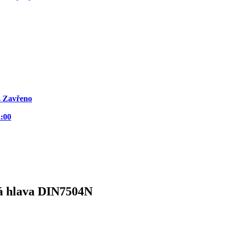
s
Zavřeno
2:00
á hlava DIN7504N