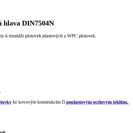
á hlava DIN7504N
y k montáži plotovek plastových a WPC plotovek.
.
tovky
ke kovovým konstrukcím či
poplastovým ocelovým jeklům.
edí.