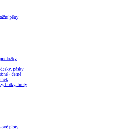
tážní pěny
 podložky
 desky, pásky
obné - černé
zinek
y, botky, hroty
ivové ploty