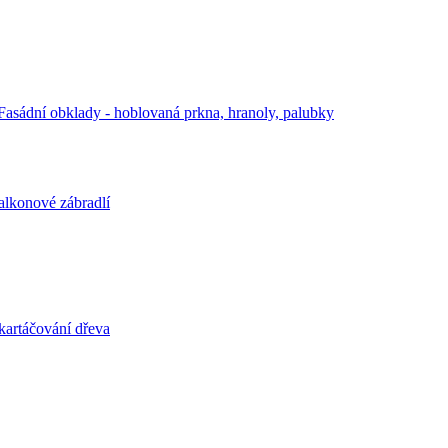
Fasádní obklady - hoblovaná prkna, hranoly, palubky
alkonové zábradlí
kartáčování dřeva