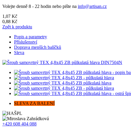
Volejte denně 8 - 22 hodin nebo pište na
info@artisan.cz
1,07 Kč
0,88 Kč
Zpět k produktu
Popis a parametry
Příslušenství
Doprava menších balíčků
Sleva
SLEVA ZA BALENÍ
+420 608 404 088