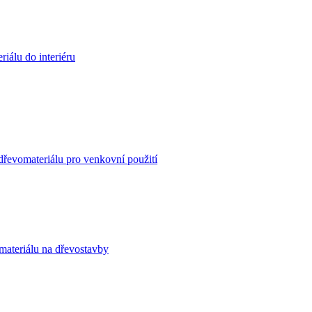
iálu do interiéru
dřevomateriálu pro venkovní použití
materiálu na dřevostavby