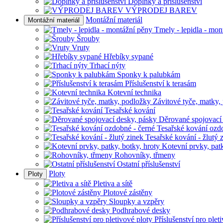
Doplňky a příslušenství
VÝPRODEJ BAREV
Montážní materiál
Montážní materiál
Tmely - lepidla - mon
Šrouby
Vruty
Hřebíky sypané
Trhací nýty
Sponky k palubkám
Příslušenství k terasám
Kotevní technika
Závitové tyče, matky,
Tesařské kování
Děrované spojovací
Tesařské kování ozd
Tesařské kování - žlutý 
Kotevní prvky, patk
Rohovníky, třmeny
Ostatní příslušenství
Ploty
Ploty
Pletiva a sítě
Plotové zástěny
Sloupky a vzpěry
Podhrabové desky
Příslušenství pro plet