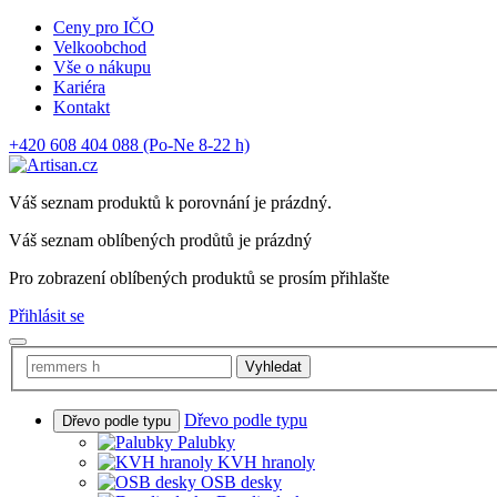
Ceny pro IČO
Velkoobchod
Vše o nákupu
Kariéra
Kontakt
+420 608 404 088
(Po-Ne 8-22 h)
Váš seznam produktů k porovnání je prázdný.
Váš seznam oblíbených prodůtů je prázdný
Pro zobrazení oblíbených produktů se prosím přihlašte
Přihlásit se
Vyhledat
Dřevo podle typu
Dřevo podle typu
Palubky
KVH hranoly
OSB desky