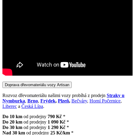
Doprava dřevomateriálu vozy Artisan
Rozvoz dřevomateriálu našimi vozy probíhá z prodejn
Straky u
Nymburka
,
Brno
,
Frýdek
,
Plzeň
,
Bečváry
,
Horní Počernice
,
Liberec
a
Česká Lípa
.
Do 10 km
od prodejny
790 Kč
*
Do 20 km
od prodejny
1 090 Kč
*
Do 30 km
od prodejny
1 290 Kč
*
Nad 30 km
od prodejny
25 Kč/km
*