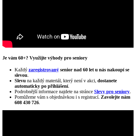
Je vám 60+? Využijte výhody pro seniory
Každý
zaregistrovaný
senior nad 60 let u nás nakoupí se
slevou
.
Slevu
na každý materiál, který není v akci,
dostanete
automaticky
po přihlášení
.
Podrobnější informace najdete na stránce
Slevy pro seniory
.
Pomůžeme vám s objednávkou i s registrací.
Zavolejte nám
608 430 726
.