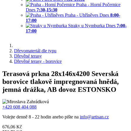
Praha - Horní Počernice
Dnes
7:30-15:30
Praha - Uhříněves
Dnes
8:00-
17:00
Straky u Nymburka
Dnes
7:00-
17:00
Dřevomateriál dle typu
Dřevěné terasy
Dřevěné terasy - borovice
Terasová prkna 28x146x4200 Severská
borovice tlakově impregnovaná hnědá,
jemná drážka, AB dovoz ESTONSKO
+420 608 404 088
Volejte denně 8 - 22 hodin anebo pište na
info@artisan.cz
676,06 Kč