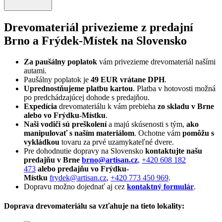
Drevomateriál privezieme z predajní
Brno a Frýdek-Místek na Slovensko
Za paušálny poplatok
vám privezieme drevomateriál našími
autami.
Paušálny poplatok je
49 EUR vrátane DPH
.
Uprednostňujeme platbu kartou
. Platba v hotovosti možná
po predchádzajúcej dohode s predajňou.
Expedícia
drevomateriálu k vám prebieha
zo skladu v Brne
alebo vo Frýdku-Místku
.
Naši vodiči sú preškolení
a majú skúsenosti s tým,
ako
manipulovať s naším materiálom
. Ochotne vám
pomôžu s
vykládkou
tovaru za prvé uzamykateľné dvere.
Pre dohodnutie dopravy na Slovensko
kontaktujte našu
predajňu v Brne
brno@artisan.cz
,
+420 608 182
473
alebo predajňu
vo Frýdku-
Místku
frydek@artisan.cz
,
+420 773 450 969
.
Dopravu možno dojednať aj cez
kontaktný formulár
.
Doprava drevomateriálu sa vzťahuje na tieto lokality: