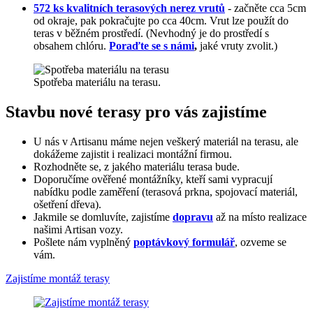
572 ks kvalitních terasových nerez vrutů
- začněte cca 5cm
od okraje, pak pokračujte po cca 40cm. Vrut lze použít do
teras v běžném prostředí. (Nevhodný je do prostředí s
obsahem chlóru.
Poraďte se s námi
,
jaké vruty zvolit.)
Spotřeba materiálu na terasu.
Stavbu nové terasy pro vás zajistíme
U nás v Artisanu máme nejen veškerý materiál na terasu, ale
dokážeme zajistit i realizaci montážní firmou.
Rozhodněte se, z jakého materiálu terasa bude.
Doporučíme ověřené montážníky, kteří sami vypracují
nabídku podle zaměření (terasová prkna, spojovací materiál,
ošetření dřeva).
Jakmile se domluvíte, zajistíme
dopravu
až na místo realizace
našimi Artisan vozy.
Pošlete nám vyplněný
poptávkový formulář
, ozveme se
vám.
Zajistíme montáž terasy