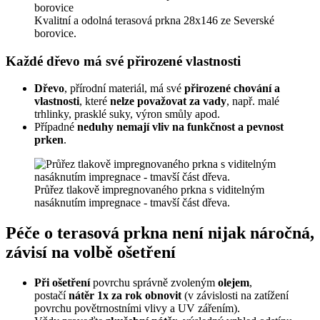
Kvalitní a odolná terasová prkna 28x146 ze Severské
borovice.
Každé dřevo má své přirozené vlastnosti
Dřevo
, přírodní materiál, má své
přirozené chování a
vlastnosti
, které
nelze považovat za vady
, např. malé
trhlinky, prasklé suky, výron smůly apod.
Případné
neduhy nemají vliv na funkčnost a pevnost
prken
.
Průřez tlakově impregnovaného prkna s viditelným
nasáknutím impregnace - tmavší část dřeva.
Péče o terasová prkna není nijak náročná,
závisí na volbě ošetření
Při ošetření
povrchu správně zvoleným
olejem
,
postačí
nátěr 1x za rok obnovit
(v závislosti na zatížení
povrchu povětrnostními vlivy a UV zářením).