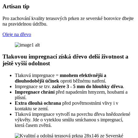
Artisan tip
Pro zachování kvality terasových prken ze severské borovice dbejte
na pravidelnou údržbu.
Oleje na dřevo
Tlakovou impregnací získá dřevo delší životnost a
ještě vyšší odolnost
Tlaková impregnace =
mnohem efektivnější a
dlouhodobější účinek
oproti běžnému natření.
Impregnace se tzv.
zažere 3 - 5 mm do hloubky dřeva
.
Impregnace chrání
před napadením hmyzem, houbami a
plísní.
Extra dlouhá ochrana
před povětrnostními vlivy i v
kontaktu se zemí.
Tlaková impregnace vytvoří na povrchu dřeva hnědozelené
výkvěty. Jde o vyteklou smůlu smíchanou s impregnací,
která časem zvětrá.