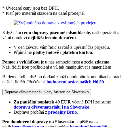
* Uvedené ceny jsou bez DPH.
* Platí pro materiál skladem na dané prodejně.
Když nám
cenu dopravy písemně odsouhlasíte
, naši operátoři s
vámi domluví
nejbližší termín doručení
.
V den závozu vám řidič zavolá a upřesní čas příjezdu.
Přijímáme
platby hotově
i
platební kartou
.
Pomoc s vykládkou
je u nás samozřejmost a
zcela zdarma
.
Naši řidiči jsou proškolení a ví, jak manipulovat s materiálem
Budeme rádi, když po dodání zboží ohodnotíte komunikaci a práci
našich řidičů. Přečtěte si
hodnocení práce našich řidičů
.
Doprava dřevomateriálu vozy Artisan na Slovensko
Za paušální poplatek 49 EUR
včetně DPH zajistíme
dopravu dřevomateriálu i na Slovensko
.
Doprava probíhá z
prodejny Brno
.
Pro domluvení dopravy na Slovensko
napiště na e-
mail:
brno@artisan.cz
nebo vyplňte
kontaktní formulář
.