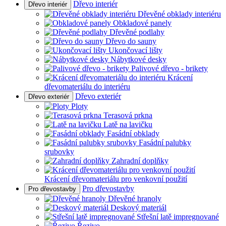
Dřevo interiér
Dřevo interiér
Dřevěné obklady interiéru
Obkladové panely
Dřevěné podlahy
Dřevo do sauny
Ukončovací lišty
Nábytkové desky
Palivové dřevo - brikety
Krácení
dřevomateriálu do interiéru
Dřevo exteriér
Dřevo exteriér
Ploty
Terasová prkna
Latě na lavičku
Fasádní obklady
Fasádní palubky
srubovky
Zahradní doplňky
Krácení dřevomateriálu pro venkovní použití
Pro dřevostavby
Pro dřevostavby
Dřevěné hranoly
Deskový materiál
Střešní latě impregnované
Řezivo