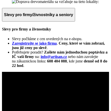
Slevy pro firmy/živnostníky a seniory
Slevy pro firmy a živnostníky
Slevy počítáme z cen uvedených na e-shopu.
Zaregistrujte se jako firma
.
Ceny, které se vám zobrazí,
jsou již ceny po slevě
.
Potřebujete poradit?
Zašlete nám jednoduchou poptávku a
IČ vaší firmy
na:
info@artisan.cz
nebo nám zavolejte
na zákaznickou linku:
608 404 088
, kde jsme
denně od 8 do
22 hod
.