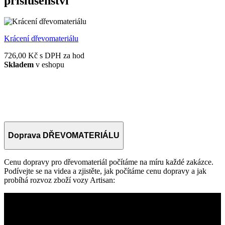
příslušenství
Krácení dřevomateriálu
726,00 Kč
s DPH za hod
Skladem
v eshopu
V
5
Doprava DŘEVOMATERIÁLU
Cenu dopravy pro dřevomateriál počítáme na míru každé zakázce.
Podívejte se na videa a zjistěte, jak počítáme cenu dopravy a jak
probíhá rozvoz zboží vozy Artisan: