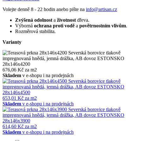
Volejte denně 8 - 22 hodin anebo pište na
info@artisan.cz
Zvýšená odolnost
a
životnost
dřeva.
Výborná
ochrana proti vodě
a
povětrnostním vlivům
.
Rozměrová stabilita.
Varianty
28x146x4200
676,06 Kč za m2
Skladem
v e-shopu i na prodejnách
28x146x4500
653,01 Kč za m2
Skladem
v e-shopu i na prodejnách
28x146x3900
614,60 Kč za m2
Skladem
v e-shopu i na prodejnách