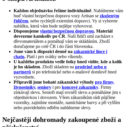
Každou objednávku řešíme individuálně
. Nabídneme vám
buď vlastní bezpečnou dopravu vozy Artisan se
zkušeným
řidičem
, nebo rychlejší externími dopravci. Vy si vyberete
nabídku, která vám bude nejlépe vyhovovat.
Disponujeme
vlastní bezpečnou dopravou
. Materiál
dovezeme kamkoliv po ČR
. Naši řidiči umí zacházet s
dřevomateriálem a pomáhají vám se skládáním. Zboží
doručujeme po celé ČR i do části Slovenska.
Jsme vám k dispozici denně na
zákaznické lince i
chatu
.
Platí i pro svátky nebo víkendy.
U každého produktu vedle fotky hned vidíte
,
kde a kolik
je ho skladem
. Zboží skladem na
prodejně nebo u
partnerů
si po telefonické nebo e-mailové domluvě hned
vyzvednete.
Připravili jsme bohaté zákaznické výhody
pro firmy,
živnostníky,
seniory
i pro
koncové zákazníky
. Firmy
získávají slevu. Senioři mají rovněž slevu a pomáháme jim s
objednávkou i dovozem. Všem zákazníkům rádi půjčíme
vzorníky, zajistíme montáže, namícháme barvy a při vyšším
nebo pravidelném odběru nabídneme slevy.
Nejčastěji dohromady zakoupené zboží a