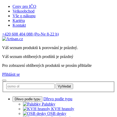
Ceny pro IČO
Velkoobchod
Vše o nákupu
Kariéra
Kontakt
+420 608 404 088
(Po-Ne 8-22 h)
Váš seznam produktů k porovnání je prázdný.
Váš seznam oblíbených prodůtů je prázdný
Pro zobrazení oblíbených produktů se prosím přihlašte
Přihlásit se
Vyhledat
Dřevo podle typu
Dřevo podle typu
Palubky
KVH hranoly
OSB desky