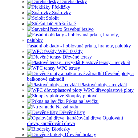
Durelis desky
Překližky
Spárovky
Sololit
Střešní latě
Stavební řezivo
Fasádní obklady - hoblovaná prkna, hranoly, palubky
WPC fasády
Dřevěné terasy
Plastové terasy - recyklát
WPC terasy
Dřevěné ploty a
balkonové zábradlí
Plastové ploty - recyklát
WPC dřevoplastové ploty
Sloupky plotové
Prkna na lavičku
Na zahradu
Dřevěné lišty
Opalování
dřeva, kartáčování dřeva
Biodesky
Dřevěné brikety