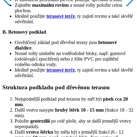
Zajistěte
maximální rovinu
a nosné rošty položte celou
plochou.
Ideálně použijte
terasové terče
, ty zajistí rovinu a také skvělé
odvětrání.
B. Betonový podklad
Osvědčený základ pod dřevěné terasy jsou
betonové
dlaždice
.
Nosné rošty umístěte na voděodolné bloky, např. gumové
(odolávající zpuchření) nebo z fólie PVC pro zajištění
volného odtoku vody.
Ideálně použijte
terasové terče
, ty zajistí rovinu a také skvělé
odvětrání.
Struktura podkladu pod dřevěnou terasou
Nejspodnější podklad pod terasou by měl být
písek cca 20
mm
.
Další vrstvu nasypte
hrubý štěrk 10 - 15 mm
(frakce 18 - 32
mm).
Položte
geotextilii
po celé ploše, aby se další jemnější vrstvy
nepropadaly.
Další
vrstva štěrku
by měla být s jemnější frakcí (6 - 12