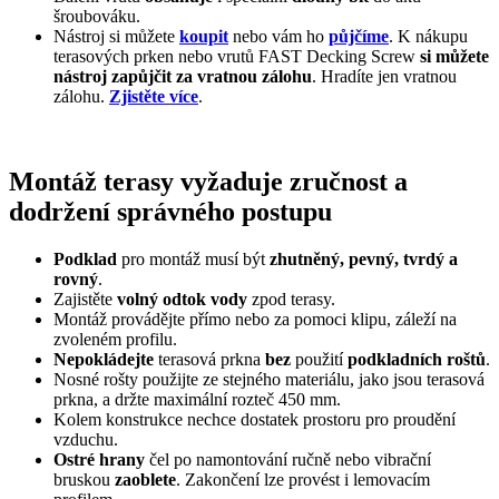
šroubováku.
Nástroj si můžete
koupit
nebo vám ho
půjčíme
. K nákupu
terasových prken nebo vrutů FAST Decking Screw
si můžete
nástroj zapůjčit za vratnou zálohu
. Hradíte jen vratnou
zálohu.
Zjistěte více
.
Montáž terasy vyžaduje zručnost a
dodržení správného postupu
Podklad
pro montáž musí být
zhutněný, pevný, tvrdý a
rovný
.
Zajistěte
volný odtok vody
zpod terasy.
Montáž provádějte přímo nebo za pomoci klipu, záleží na
zvoleném profilu.
Nepokládejte
terasová prkna
bez
použití
podkladních roštů
.
Nosné rošty použijte ze stejného materiálu, jako jsou terasová
prkna, a držte maximální rozteč 450 mm.
Kolem konstrukce nechce dostatek prostoru pro proudění
vzduchu.
Ostré hrany
čel po namontování ručně nebo vibrační
bruskou
zaoblete
. Zakončení lze provést i lemovacím