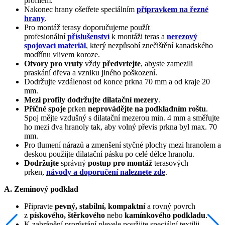
profilem.
Nakonec hrany ošetřete speciálním
přípravkem na řezné
hrany
.
Pro montáž terasy doporučujeme použít
profesionální
příslušenství
k montáži teras a
nerezový
spojovací materiál
, který nezpůsobí znečištění kanadského
modřínu vlivem koroze.
Otvory pro vruty
vždy
předvrtejte
, abyste zamezili
praskání dřeva a vzniku jiného poškození.
Dodržujte vzdálenost od konce prkna 70 mm a od kraje 20
mm.
Mezi profily dodržujte dilatační mezery
.
Příčné spoje
prken
neprovádějte na podkladním roštu
.
Spoj mějte vzdušný s dilatační mezerou min. 4 mm a směřujte
ho mezi dva hranoly tak, aby volný převis prkna byl max. 70
mm.
Pro tlumení nárazů a zmenšení styčné plochy mezi hranolem a
deskou použijte dilatační pásku po celé délce hranolu.
Dodržujte
správný
postup pro montáž
terasových
prken,
návody a doporučení naleznete zde
.
A. Zeminový podklad
Připravte
pevný, stabilní, kompaktní
a rovný povrch
z
pískového, štěrkového
nebo
kamínkového podkladu
.
K zabránění prorůstání plevele použijte speciální textilii.