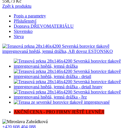
558,73 Kč
Zpět k produktu
Popis a parametry
Příslušenství
Doprava DŘEVOMATERIÁLU
Slovensko
Sleva
AKČNÍ CENA - PRO FIRMY JEŠTĚ LEVNĚJI
+420 608 404 088