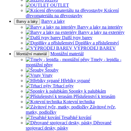
OUTLET
Krácení
dřevomateriálu na dřevostavby
Barvy a laky
Barvy a laky
Barvy a laky na interiéry
Barvy a laky na exteriéry
Další typy barev
Doplňky a příslušenství
VÝPRODEJ BAREV
Montážní materiál
Montážní materiál
Tmely - lepidla -
montážní pěny
Šrouby
Vruty
Hřebíky sypané
Trhací nýty
Sponky k palubkám
Příslušenství k terasám
Kotevní technika
Závitové tyče,
matky, podložky
Tesařské kování
Děrované
spojovací desky, pásky