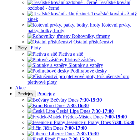
Tesařské kování
ozdobné - černé
Tesařské kování - žlutý
zinek
Kotevní prvky,
patky, botky, hroty
Rohovníky, třmeny
Ostatní příslušenství
Ploty
Ploty
Pletiva a sítě
Plotové zástěny
Sloupky a vzpěry
Podhrabové desky
Příslušenství pro
pletivové ploty
Akce
Prodejny
Prodejny
Bečváry
Dnes
7:30-15:30
Brno
Dnes
7:30-16:30
Česká Lípa
Dnes
7:30-17:00
Frýdek-Místek
Dnes
7:00-19:00
Jesenice u Prahy
Dnes
7:30-15:30
Jičín
Dnes
7:00-17:00
Liberec
Dnes
7:30-15:30
Plzeň
Dnes
7:30-15:30