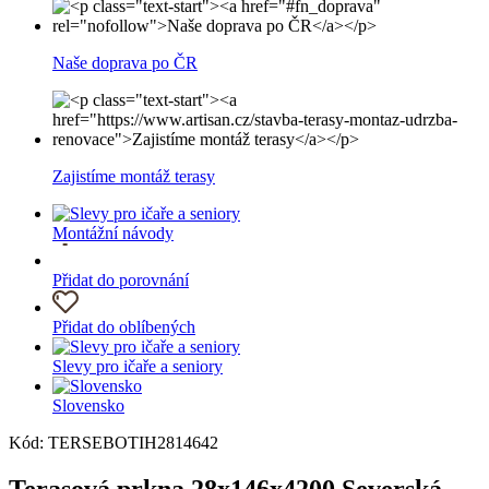
Naše doprava po ČR
Zajistíme montáž terasy
Montážní návody
Přidat do porovnání
Přidat do oblíbených
Slevy pro ičaře a seniory
Slovensko
Kód: TERSEBOTIH2814642