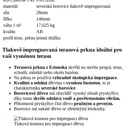
materiál
severská borovice tlakově impregnovaná
síla
28mm
šířka
146mm
váha 1 m²
17,025 kg
kvalita
AB
profil teras. prkna
jemná drážka
Tlakově impregnovaná terasová prkna ideální pro
vaši vysněnou terasu
Terasová prkna z Estonska
skvělá na stavbu pergol, teras,
schodů, můstků nebo okolo bazénu.
Na prkna se používá
výhradně ekologická impregnace
.
Kvalitní a odolná
dřevina s
vysokou hustotou
, to je
charakteristika
severské borovice
.
Borovicové dřevo
má obzvlášť vysoký obsah pryskyřice,
díky tomu
skvěle odolává vodě a povětrnostním vlivům.
Přítomnost pryskyřice činí dřevo
pružným a pevným.
Borovice má sukaté dřevo se zřetelnými letokruhy.
Tlaková komora pro impregnaci dřeva.