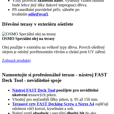
Vždy proveďte
zkušební nátěr
, výsledný vzhled odstínu
bude lehce jiný díky tlakové impregnaci dřeva.
Při zanedbání pravidelné péče, sáhněte po
kvalitním
odšeďovači
.
Dřevěné terasy v exteriéru ošetřete
OSMO Speciální olej na terasy
Olej použijte v exteriéru na veškeré typy dřeva. Povrch ošetřený
O
olejem je odolný povětrnostním vlivům a chrání proti UV záření.
S
p
Zobrazit produkty
Z
Namontujte si profesionálně terasu - nástroj FAST
Deck Tool - neviditelné spoje
Nástroj FAST Deck Tool
použijete pro neviditelné
ukotvení
terasových prken.
Vhodný pro nejčastější šířky prken, tj. 95 až 150 mm.
Terasové vrty FAST Decking Screw z Nerez A4
zajišťují
odolnost vůči korozi, kyselinám a soli.
Balení vrutů
obsahuje
i speciální
dlouhý bit
do aku