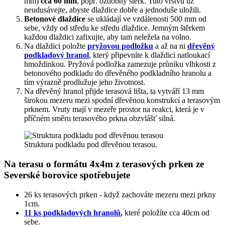
mm)
cca 60 mm
, popř. ozdobný štěrk. Tuto vrstvu už
neudusávejte, abyste dlaždice dobře a jednoduše uložili.
Betonové dlaždice
se ukládají ve vzdálenosti 500 mm od
sebe, vždy od středu ke středu dlaždice. Jemným štěrkem
každou dlaždici zafixujte, aby tam neležela na volno.
Na dlaždici položte
pryžovou podložku
a až na ni
dřevěný
podkladový hranol
, který připevníte k dlaždici natloukací
hmoždinkou. Pryžová podložka zamezuje průniku vlhkosti z
betonového podkladu do dřevěného podkladního hranolu a
tím výrazně prodlužuje jeho životnost.
Na dřevěný hranol přijde terasová lišta, ta vytváří 13 mm
širokou mezeru mezi spodní dřevěnou konstrukcí a terasovým
prknem. Vruty mají v mezeře prostor na reakci, která je v
příčném směru terasového prkna obzvlášť silná.
Struktura podkladu pod dřevěnou terasou.
Na terasu o formátu 4x4m z terasových prken ze
Severské borovice spotřebujete
26 ks terasových prken - když zachováte mezeru​ mezi prkny
1cm​.
11 ks podkladových hranolů
,
které položíte cca 40cm od
sebe.