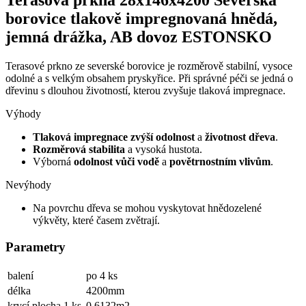
Terasová prkna 28x146x4200 Severská
borovice tlakově impregnovaná hnědá,
jemná drážka, AB dovoz ESTONSKO
Terasové prkno ze severské borovice je rozměrově stabilní, vysoce
odolné a s velkým obsahem pryskyřice. Při správné péči se jedná o
dřevinu s dlouhou životností, kterou zvyšuje tlaková impregnace.
Výhody
Tlaková impregnace zvýší odolnost
a
životnost dřeva
.
Rozměrová stabilita
a vysoká hustota.
Výborná
odolnost vůči vodě
a
povětrnostním vlivům
.
Nevýhody
Na povrchu dřeva se mohou vyskytovat hnědozelené
výkvěty, které časem zvětrají.
Parametry
balení
po 4 ks
délka
4200mm
krycí plocha 1 ks
0.6132m2