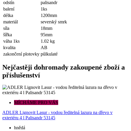
odstín
palisandr
balení
1ks
délka
1200mm
materiál
severský smrk
síla
18mm
šířka
95mm
váha 1ks
1.02 kg
kvalita
AB
zakončení plotovky
půlkulaté
Nejčastěji dohromady zakoupené zboží a
příslušenství
MÍCHÁME PRO VÁS
K
ADLER Lignovit Lasur - vodou ředitelná lazura na dřevo v
exteriéru 4 l Palisandr 53145
hnědá