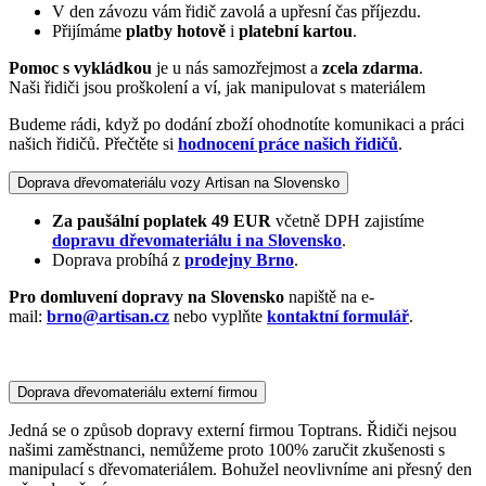
V den závozu vám řidič zavolá a upřesní čas příjezdu.
Přijímáme
platby hotově
i
platební kartou
.
Pomoc s vykládkou
je u nás samozřejmost a
zcela zdarma
.
Naši řidiči jsou proškolení a ví, jak manipulovat s materiálem
Budeme rádi, když po dodání zboží ohodnotíte komunikaci a práci
našich řidičů. Přečtěte si
hodnocení práce našich řidičů
.
Doprava dřevomateriálu vozy Artisan na Slovensko
Za paušální poplatek 49 EUR
včetně DPH zajistíme
dopravu dřevomateriálu i na Slovensko
.
Doprava probíhá z
prodejny Brno
.
Pro domluvení dopravy na Slovensko
napiště na e-
mail:
brno@artisan.cz
nebo vyplňte
kontaktní formulář
.
Doprava dřevomateriálu externí firmou
Jedná se o způsob dopravy externí firmou Toptrans. Řidiči nejsou
našimi zaměstnanci, nemůžeme proto 100% zaručit zkušenosti s
manipulací s dřevomateriálem. Bohužel neovlivníme ani přesný den