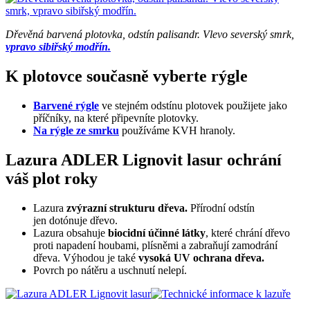
Dřevěná barvená plotovka, odstín palisandr. Vlevo severský smrk,
vpravo sibiřský modřín.
K plotovce současně vyberte rýgle
Barvené rýgle
ve stejném odstínu plotovek použijete jako
příčníky, na které připevníte plotovky.
Na rýgle ze smrku
používáme KVH hranoly.
Lazura ADLER Lignovit lasur ochrání
váš plot roky
Lazura
zvýrazní strukturu dřeva.
Přírodní odstín
jen dotónuje dřevo.
Lazura obsahuje
biocidní účinné látky
, které chrání dřevo
proti napadení houbami, plísněmi a zabraňují zamodrání
dřeva. Výhodou je také
vysoká UV ochrana dřeva.
Povrch po nátěru a uschnutí nelepí.