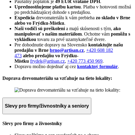
Paušálny poplatok je
49 EUR vrátane DPH
.
Uprednostňujeme platbu kartou
. Platba v hotovosti možná
po predchádzajúcej dohode s predajňou.
Expedícia
drevomateriálu k vám prebieha
zo skladu v Brne
alebo vo Frýdku-Místku
.
Naši vodiči sú preškolení
a majú skúsenosti s tým,
ako
manipulovať s naším materiálom
. Ochotne vám
pomôžu s
vykládkou
tovaru za prvé uzamykateľné dvere.
Pre dohodnutie dopravy na Slovensko
kontaktujte našu
predajňu v Brne
brno@artisan.cz
,
+420 608 182
473
alebo predajňu
vo Frýdku-
Místku
frydek@artisan.cz
,
+420 773 450 969
.
Dopravu možno dojednať aj cez
kontaktný formulár
.
Doprava drevomateriálu sa vzťahuje na tieto lokality:
Slevy pro firmy/živnostníky a seniory
Slevy pro firmy a živnostníky