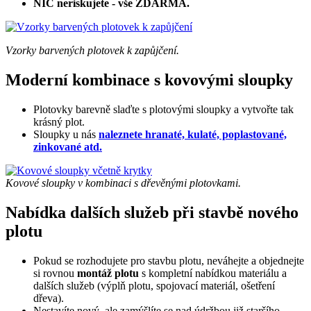
NIC neriskujete - vše ZDARMA.
Vzorky barvených plotovek k zapůjčení.
Moderní kombinace s kovovými sloupky
Plotovky barevně slaďte s plotovými sloupky a vytvořte tak
krásný plot.
Sloupky u nás
naleznete hranaté, kulaté, poplastované,
zinkované atd.
Kovové sloupky v kombinaci s dřevěnými plotovkami.
Nabídka dalších služeb při stavbě nového
plotu
Pokud se rozhodujete pro stavbu plotu, neváhejte a objednejte
si rovnou
montáž plotu
s kompletní nabídkou materiálu a
dalších služeb (výplň plotu, spojovací materiál, ošetření
dřeva).
Nestavíte nový, ale zamýšlíte se nad údržbou již staršího