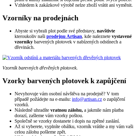
Vzhledem k zakázkové výrobě nelze zboží vrátit ani vyměnit.
Vzorníky na prodejnách
Abyste si vybrali plot podle své představy,
navštivte
kteroukoliv naši
prodejnu Artisan
, kde naleznete
vystavené
vzorníky
barvených plotovek v nabízených odstínech a
dřevinách.
Vzorník barevných dřevěných plotovek.
Vzorky barvených plotovek k zapůjčení
Nevyhovuje vám osobní návštěva na prodejně? V tom
případě požádejte na e-mailu:
info@artisan.cz
o zapůjčení
vzorků.
Následně uhradíte
vratnou zálohu,
a jakmile nám platba
dorazí, zašleme vám vzorky poštou.
Společně se vzorky dostanete i dopis na zpětné zaslání.
Až si vyberete, vyplníte obálku, vzorník vrátíte a my vám vaši
celou zálohu pošleme zpět.