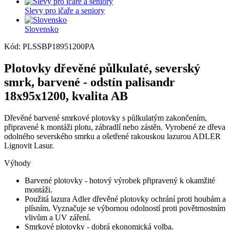
Slevy pro ičaře a seniory
Slovensko
Kód: PLSSBP18951200PA
Plotovky dřevěné půlkulaté, severský
smrk, barvené - odstín palisandr
18x95x1200, kvalita AB
Dřevěné barvené smrkové plotovky s půlkulatým zakončením,
připravené k montáži plotu, zábradlí nebo zástěn. Vyrobené ze dřeva
odolného severského smrku a ošetřené rakouskou lazurou ADLER
Lignovit Lasur.
Výhody
Barvené plotovky - hotový výrobek připravený k okamžité
montáži.
Použitá lazura Adler dřevěné plotovky ochrání proti houbám a
plísním. Vyznačuje se výbornou odolností proti povětrnostním
vlivům a UV záření.
Smrkové plotovky - dobrá ekonomická volba.