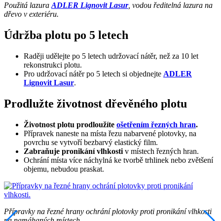
P
oužitá lazura
ADLER Lignovit Lasur
, vodou ředitelná lazura na
dřevo v exteriéru.
Údržba plotu po 5 letech
Raději udělejte po 5 letech udržovací nátěr, než za 10 let
rekonstrukci plotu.
Pro udržovací nátěr po 5 letech si objednejte
ADLER
Lignovit Lasur
.
Prodlužte životnost dřevěného plotu
Životnost plotu prodloužíte
ošetřením řezných hran
.
Přípravek naneste na místa řezu nabarvené plotovky, na
povrchu se vytvoří bezbarvý elastický film.
Zabraňuje pronikání vlhkosti
v místech řezných hran.
Ochrání místa více náchylná ke tvorbě trhlinek nebo zvětšení
objemu, nebudou praskat.
Přípravky na řezné hrany ochrání plotovky proti pronikání vlhkosti
na namáhaných místech.