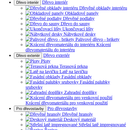
Dřevo interiér
Dřevo interiér
Dřevěné obklady interiéru
Obkladové panely
Dřevěné podlahy
Dřevo do sauny
Ukončovací lišty
Nábytkové desky
Palivové dřevo - brikety
Krácení
dřevomateriálu do interiéru
Dřevo exteriér
Dřevo exteriér
Ploty
Terasová prkna
Latě na lavičku
Fasádní obklady
Fasádní palubky
srubovky
Zahradní doplňky
Krácení dřevomateriálu pro venkovní použití
Pro dřevostavby
Pro dřevostavby
Dřevěné hranoly
Deskový materiál
Střešní latě impregnované
Řezivo