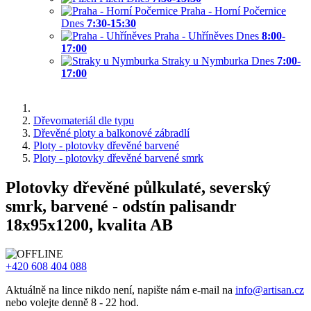
Praha - Horní Počernice
Dnes
7:30-15:30
Praha - Uhříněves
Dnes
8:00-
17:00
Straky u Nymburka
Dnes
7:00-
17:00
Dřevomateriál dle typu
Dřevěné ploty a balkonové zábradlí
Ploty - plotovky dřevěné barvené
Ploty - plotovky dřevěné barvené smrk
Plotovky dřevěné půlkulaté, severský
smrk, barvené - odstín palisandr
18x95x1200, kvalita AB
+420 608 404 088
Aktuálně na lince nikdo není, napište nám e-mail na
info@artisan.cz
nebo volejte denně 8 - 22 hod.