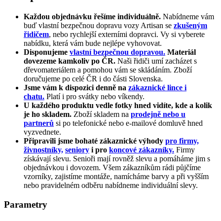
Každou objednávku řešíme individuálně.
Nabídneme vám
buď vlastní bezpečnou dopravu vozy Artisan se
zkušeným
řidičem
, nebo rychlejší externími dopravci. Vy si vyberete
nabídku, která vám bude nejlépe vyhovovat.
Disponujeme
vlastní bezpečnou dopravou.
Materiál
dovezeme kamkoliv po ČR.
Naši řidiči umí zacházet s
dřevomateriálem a pomohou vám se skládáním. Zboží
doručujeme po celé ČR i do části Slovenska.
Jsme vám k dispozici denně na
zákaznické lince i
chatu.
Platí i pro svátky nebo víkendy.
U každého produktu vedle fotky hned vidíte, kde a kolik
je ho skladem.
Zboží skladem na
prodejně nebo u
partnerů
si po telefonické nebo e-mailové domluvě hned
vyzvednete.
Připravili jsme bohaté zákaznické výhody
pro firmy,
živnostníky,
seniory
i pro
koncové zákazníky.
Firmy
získávají slevu. Senioři mají rovněž slevu a pomáháme jim s
objednávkou i dovozem. Všem zákazníkům rádi půjčíme
vzorníky, zajistíme montáže, namícháme barvy a při vyšším
nebo pravidelném odběru nabídneme individuální slevy.
Parametry