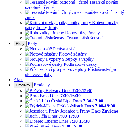
Tesařské kování
ozdobné - černé
Tesařské kování - žlutý
zinek
Kotevní prvky,
patky, botky, hroty
Rohovníky, třmeny
Ostatní příslušenství
Ploty
Ploty
Pletiva a sítě
Plotové zástěny
Sloupky a vzpěry
Podhrabové desky
Příslušenství pro
pletivové ploty
Akce
Prodejny
Prodejny
Bečváry
Dnes
7:30-15:30
Brno
Dnes
7:30-16:30
Česká Lípa
Dnes
7:30-17:00
Frýdek-Místek
Dnes
7:00-19:00
Jesenice u Prahy
Dnes
Zavřeno
Jičín
Dnes
7:00-17:00
Liberec
Dnes
7:30-15:30
Plzeň
Dnes
7:30-15:30