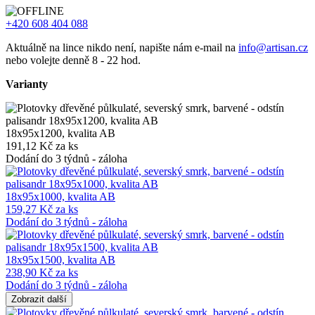
+420 608 404 088
Aktuálně na lince nikdo není, napište nám e-mail na
info@artisan.cz
nebo volejte denně 8 - 22 hod.
Varianty
18x95x1200, kvalita AB
191,12 Kč za ks
Dodání do 3 týdnů - záloha
18x95x1000, kvalita AB
159,27 Kč za ks
Dodání do 3 týdnů - záloha
18x95x1500, kvalita AB
238,90 Kč za ks
Dodání do 3 týdnů - záloha
Zobrazit další