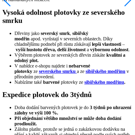
Vysoká odolnost plotovky ze severského
smrku
Dřeviny jako
severský smrk
,
sibiřský
modřín
apod. vyrůstají v severních oblastech. Díky
chladnějšímu podnebí při růstu získávají
lepší vlastnosti
–
vyšší hustotu dřeva, delší životnost
a
výbornou odolnost
.
Výběrem plotovek ze severských dřevin získáte
kvalitní a
odolný plot.
V nabídce e-shopu najdete i
nebarvené
plotovky
ze
severského smrku
a ze
sibiřského modřínu
v
přírodním provedení.
Nabízíme také
barvené
plotovky ze
sibiřského modřínu
.
Expedice plotovek do 3týdnů
Doba dodání barvených plotovek je do
3 týdnů po uhrazení
zálohy ve výši 100 %.
Při objednání většího množství se může doba dodání
prodloužit.
Zálohu platíte, protože se jedná o zakázkovou dodávku na
přání a každý zákazník si objedná přesně podle svých potřeb.