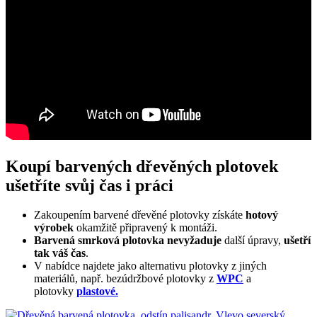
Koupí barvených dřevěných plotovek
ušetříte svůj čas i práci
Zakoupením barvené dřevěné plotovky získáte
hotový
výrobek
okamžitě připravený k montáži.
Barvená smrková plotovka
nevyžaduje
další úpravy,
ušetří
tak váš čas
.
V nabídce najdete jako alternativu plotovky z jiných
materiálů, např. bezúdržbové plotovky z
WPC
a
plotovky
plastové.