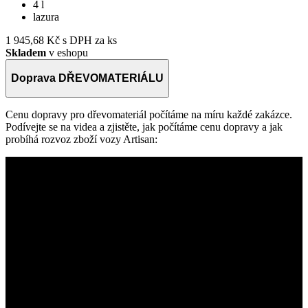
4 l
lazura
1
D
1 945,68 Kč
s DPH za ks
Skladem
v eshopu
Doprava DŘEVOMATERIÁLU
Cenu dopravy pro dřevomateriál počítáme na míru každé zakázce.
Podívejte se na videa a zjistěte, jak počítáme cenu dopravy a jak
probíhá rozvoz zboží vozy Artisan: