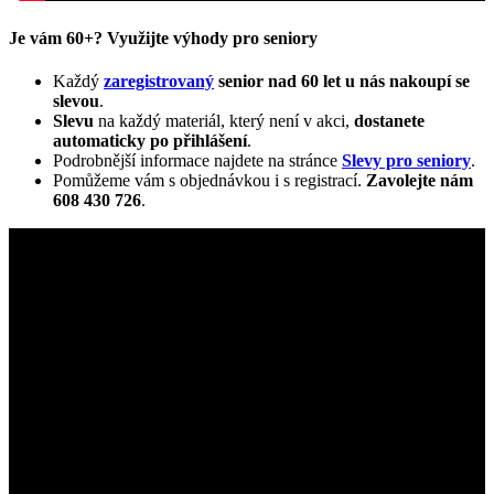
Je vám 60+? Využijte výhody pro seniory
Každý
zaregistrovaný
senior nad 60 let u nás nakoupí se
slevou
.
Slevu
na každý materiál, který není v akci,
dostanete
automaticky
po přihlášení
.
Podrobnější informace najdete na stránce
Slevy pro seniory
.
Pomůžeme vám s objednávkou i s registrací.
Zavolejte nám
608 430 726
.