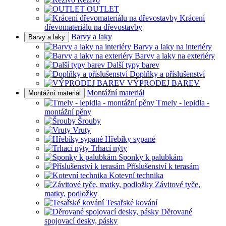
OUTLET
Krácení
dřevomateriálu na dřevostavby
Barvy a laky
Barvy a laky
Barvy a laky na interiéry
Barvy a laky na exteriéry
Další typy barev
Doplňky a příslušenství
VÝPRODEJ BAREV
Montážní materiál
Montážní materiál
Tmely - lepidla -
montážní pěny
Šrouby
Vruty
Hřebíky sypané
Trhací nýty
Sponky k palubkám
Příslušenství k terasám
Kotevní technika
Závitové tyče,
matky, podložky
Tesařské kování
Děrované
spojovací desky, pásky