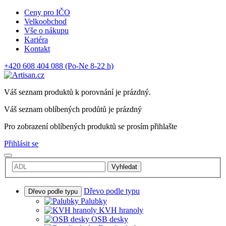
Ceny pro IČO
Velkoobchod
Vše o nákupu
Kariéra
Kontakt
+420 608 404 088
(Po-Ne 8-22 h)
Váš seznam produktů k porovnání je prázdný.
Váš seznam oblíbených prodůtů je prázdný
Pro zobrazení oblíbených produktů se prosím přihlašte
Přihlásit se
Vyhledat
Dřevo podle typu
Dřevo podle typu
Palubky
KVH hranoly
OSB desky