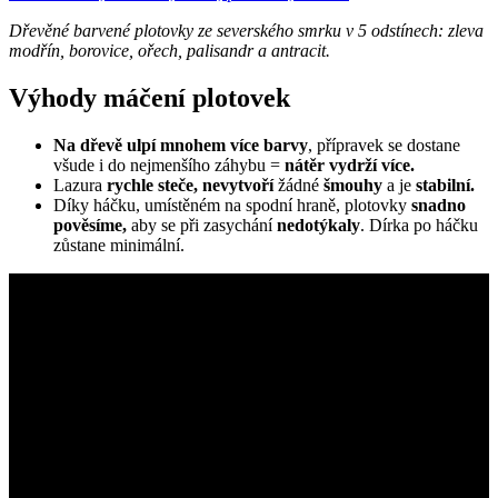
Dřevěné barvené plotovky ze severského smrku v 5 odstínech: zleva
modřín, borovice, ořech, palisandr a antracit.
Výhody máčení plotovek
Na dřevě ulpí mnohem více barvy
, přípravek se dostane
všude i do nejmenšího záhybu =
nátěr vydrží více.
Lazura
rychle steče, nevytvoří
žádné
šmouhy
a je
stabilní.
Díky háčku, umístěném na spodní hraně, plotovky
snadno
pověsíme,
aby se při zasychání
nedotýkaly
. Dírka po háčku
zůstane minimální.