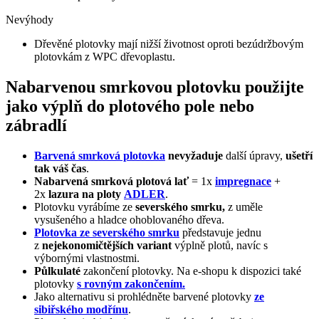
Nevýhody
Dřevěné plotovky mají nižší životnost oproti bezúdržbovým
plotovkám z WPC dřevoplastu.
Nabarvenou smrkovou plotovku použijte
jako výplň do plotového pole nebo
zábradlí
Barvená smrková plotovka
nevyžaduje
další úpravy,
ušetří
tak váš čas
.
Nabarvená smrková plotová lať
= 1x
impregnace
+
2x
lazura na ploty
ADLER
.
Plotovku vyrábíme ze
severského smrku,
z uměle
vysušeného a hladce ohoblovaného dřeva.
Plotovka ze severského smrku
představuje jednu
z
nejekonomičtějších variant
výplně plotů, navíc s
výbornými vlastnostmi.
Půlkulaté
zakončení plotovky. Na e-shopu k dispozici také
plotovky
s rovným zakončením.
Jako alternativu si prohlédněte barvené plotovky
ze
sibiřského modřínu
.