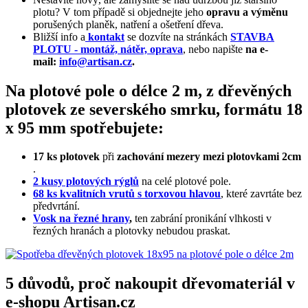
plotu? V tom případě si objednejte jeho
opravu a výměnu
porušených planěk, natření a ošetření dřeva.
Bližší info a
kontakt
se dozvíte na stránkách
STAVBA
PLOTU - montáž, nátěr, oprava
, nebo napište
na e-
mail:
info@artisan.cz
.
Na plotové pole o délce 2 m, z dřevěných
plotovek ze severského smrku, formátu 18
x 95 mm spotřebujete:
17 ks plotovek
při
zachování mezery​ mezi plotovkami 2cm
.
2 kusy plotových rýglů
​ na celé plotové pole.
68 ks kvalitních vrutů​ s torxovou hlavou
, které zavrtáte bez
předvrtání.
Vosk na řezné hrany
,
ten zabrání pronikání vlhkosti v
řezných hranách a plotovky nebudou praskat.
5 důvodů, proč nakoupit dřevomateriál v
e-shopu Artisan.cz