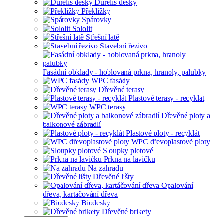
Durelis desky
Překližky
Spárovky
Sololit
Střešní latě
Stavební řezivo
Fasádní obklady - hoblovaná prkna, hranoly, palubky
WPC fasády
Dřevěné terasy
Plastové terasy - recyklát
WPC terasy
Dřevěné ploty a
balkonové zábradlí
Plastové ploty - recyklát
WPC dřevoplastové ploty
Sloupky plotové
Prkna na lavičku
Na zahradu
Dřevěné lišty
Opalování
dřeva, kartáčování dřeva
Biodesky
Dřevěné brikety