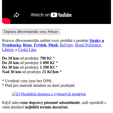
Doprava dřevomateriálu vozy Artisan
Rozvoz dřevomateriálu našimi vozy probíhá z prodejn
Straky u
Nymburka
,
Brno
,
Frýdek
,
Plzeň
,
Bečváry
,
Horní Počernice
,
Liberec
a
Česká Lípa
.
Do 10 km
od prodejny
790 Kč
*
Do 20 km
od prodejny
1 090 Kč
*
Do 30 km
od prodejny
1 290 Kč
*
Nad 30 km
od prodejny
25 Kč/km
*
* Uvedené ceny jsou bez DPH.
* Platí pro materiál skladem na dané prodejně.
Když nám
cenu dopravy písemně odsouhlasíte
, naši operátoři s
vámi domluví
nejbližší termín doručení
.