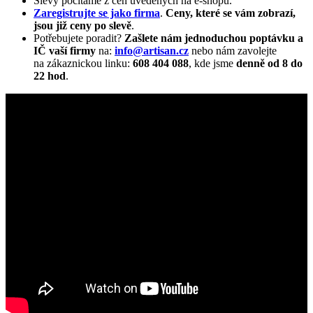
Slevy počítáme z cen uvedených na e-shopu.
Zaregistrujte se jako firma
.
Ceny, které se vám zobrazí,
jsou již ceny po slevě
.
Potřebujete poradit?
Zašlete nám jednoduchou poptávku a
IČ vaší firmy
na:
info@artisan.cz
nebo nám zavolejte
na zákaznickou linku:
608 404 088
, kde jsme
denně od 8 do
22 hod
.