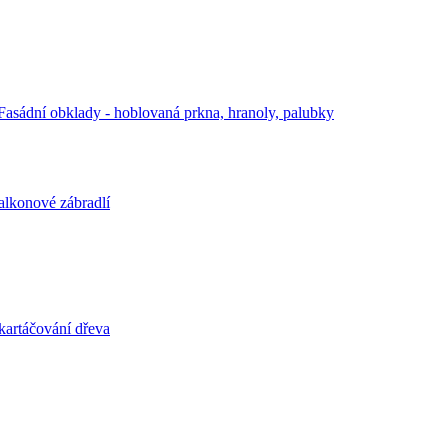
Fasádní obklady - hoblovaná prkna, hranoly, palubky
alkonové zábradlí
kartáčování dřeva