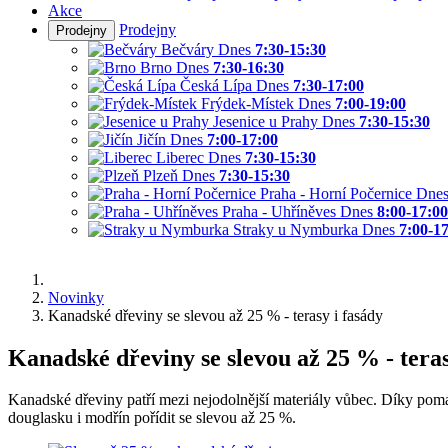
Akce
Prodejny
Prodejny
Bečváry
Dnes
7:30-15:30
Brno
Dnes
7:30-16:30
Česká Lípa
Dnes
7:30-17:00
Frýdek-Místek
Dnes
7:00-19:00
Jesenice u Prahy
Dnes
7:30-15:30
Jičín
Dnes
7:00-17:00
Liberec
Dnes
7:30-15:30
Plzeň
Dnes
7:30-15:30
Praha - Horní Počernice
Dne
Praha - Uhříněves
Dnes
8:00-17:00
Straky u Nymburka
Dnes
7:00-1
Novinky
Kanadské dřeviny se slevou až 25 % - terasy i fasády
Kanadské dřeviny se slevou až 25 % - teras
Kanadské dřeviny patří mezi nejodolnější materiály vůbec. Díky poma
douglasku i modřín pořídit se slevou až 25 %.