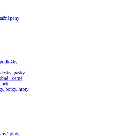
tážní pěny
 podložky
 desky, pásky
obné - černé
zinek
y, botky, hroty
ivové ploty