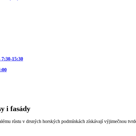
s
7:30-15:30
7:00
y i fasády
lému růstu v drsných horských podmínkách získávají výjimečnou tvrdos