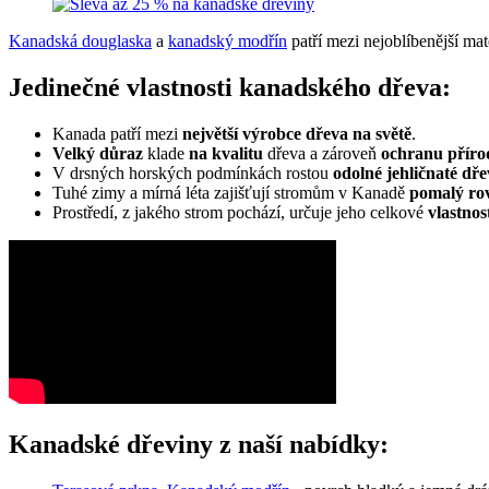
Kanadská douglaska
a
kanadský modřín
patří mezi nejoblíbenější mat
Jedinečné vlastnosti kanadského dřeva:
Kanada patří mezi
největší výrobce dřeva na světě
.
Velký důraz
klade
na kvalitu
dřeva a zároveň
ochranu příro
V drsných horských podmínkách rostou
odolné jehličnaté dře
Tuhé zimy a mírná léta zajišťují stromům v Kanadě
pomalý ro
Prostředí, z jakého strom pochází, určuje jeho celkové
vlastnos
Kanadské dřeviny z naší nabídky: