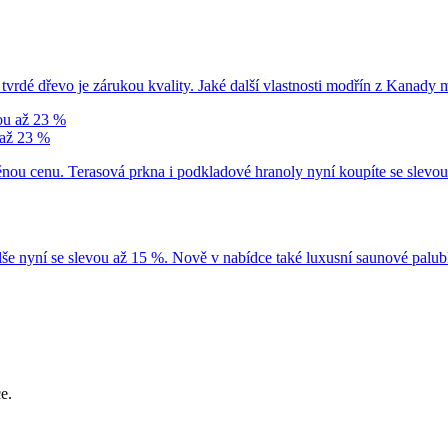
tvrdé dřevo je zárukou kvality. Jaké další vlastnosti modřín z Kanady 
 až 23 %
něnou cenu. Terasová prkna i podkladové hranoly nyní koupíte se slevo
 olše nyní se slevou až 15 %. Nově v nabídce také luxusní saunové pa
e.