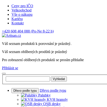
Ceny pro IČO
Velkoobchod
Vše o nákupu
Kariéra
Kontakt
+420 608 404 088
(Po-Ne 8-22 h)
Váš seznam produktů k porovnání je prázdný.
Váš seznam oblíbených prodůtů je prázdný
Pro zobrazení oblíbených produktů se prosím přihlašte
Přihlásit se
Vyhledat
Dřevo podle typu
Dřevo podle typu
Palubky
KVH hranoly
OSB desky