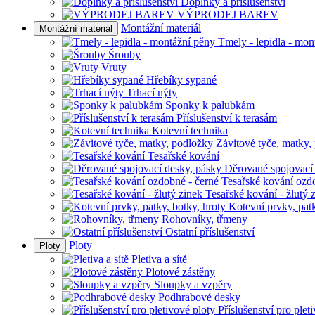
Doplňky a příslušenství
VÝPRODEJ BAREV
Montážní materiál
Montážní materiál
Tmely - lepidla - mon
Šrouby
Vruty
Hřebíky sypané
Trhací nýty
Sponky k palubkám
Příslušenství k terasám
Kotevní technika
Závitové tyče, matky,
Tesařské kování
Děrované spojovací
Tesařské kování ozd
Tesařské kování - žlutý 
Kotevní prvky, patk
Rohovníky, třmeny
Ostatní příslušenství
Ploty
Ploty
Pletiva a sítě
Plotové zástěny
Sloupky a vzpěry
Podhrabové desky
Příslušenství pro plet