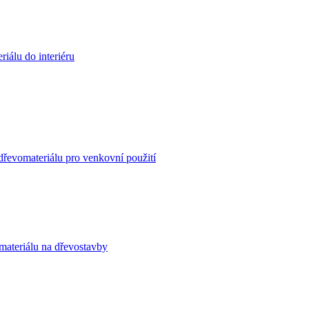
iálu do interiéru
dřevomateriálu pro venkovní použití
materiálu na dřevostavby