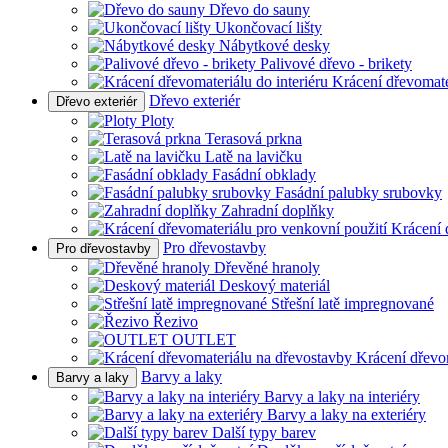
Dřevo do sauny
Ukončovací lišty
Nábytkové desky
Palivové dřevo - brikety
Krácení dřevomater
Dřevo exteriér
Dřevo exteriér
Ploty
Terasová prkna
Latě na lavičku
Fasádní obklady
Fasádní palubky srubovky
Zahradní doplňky
Krácení 
Pro dřevostavby
Pro dřevostavby
Dřevěné hranoly
Deskový materiál
Střešní latě impregnované
Řezivo
OUTLET
Krácení dřevo
Barvy a laky
Barvy a laky
Barvy a laky na interiéry
Barvy a laky na exteriéry
Další typy barev