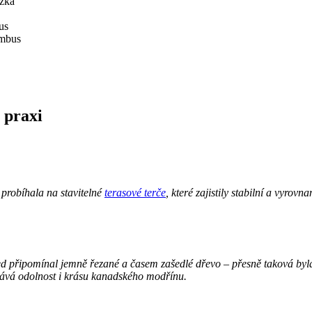
ážka
us
ombus
 praxi
 probíhala na stavitelné
terasové terče
, které zajistily stabilní a vyro
led připomínal jemně řezané a časem zašedlé dřevo – přesně taková by
vává odolnost i krásu kanadského modřínu.