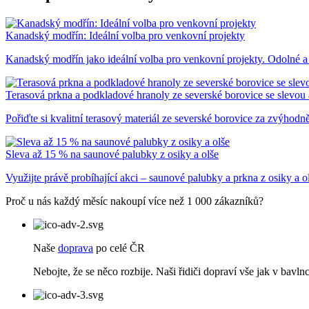
Kanadský modřín: Ideální volba pro venkovní projekty
Kanadský modřín jako ideální volba pro venkovní projekty. Odolné a 
Terasová prkna a podkladové hranoly ze severské borovice se slevou
Pořiďte si kvalitní terasový materiál ze severské borovice za zvýhod
Sleva až 15 % na saunové palubky z osiky a olše
Využijte právě probíhající akci – saunové palubky a prkna z osiky a
Proč u nás každý měsíc nakoupí více než 1 000 zákazníků?
Naše
doprava
po celé ČR
Nebojte, že se něco rozbije. Naši řidiči dopraví vše jak v bavlnc