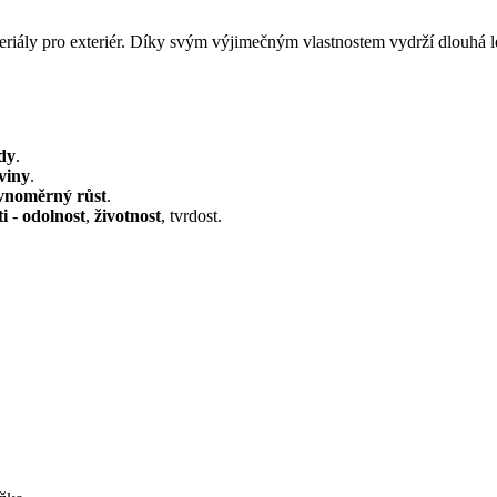
eriály pro exteriér. Díky svým výjimečným vlastnostem vydrží dlouhá lé
dy
.
viny
.
vnoměrný růst
.
ti
-
odolnost
,
životnost
, tvrdost.