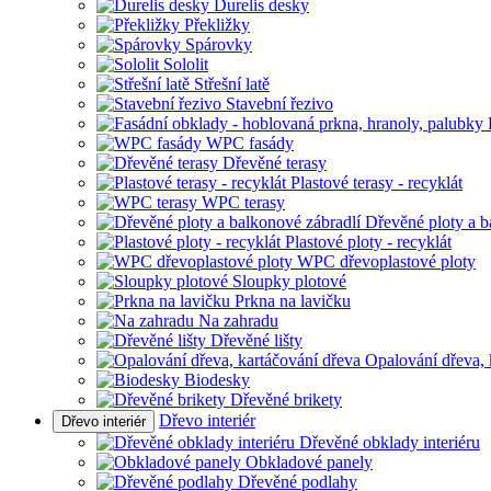
Durelis desky
Překližky
Spárovky
Sololit
Střešní latě
Stavební řezivo
WPC fasády
Dřevěné terasy
Plastové terasy - recyklát
WPC terasy
Dřevěné ploty a b
Plastové ploty - recyklát
WPC dřevoplastové ploty
Sloupky plotové
Prkna na lavičku
Na zahradu
Dřevěné lišty
Opalování dřeva, 
Biodesky
Dřevěné brikety
Dřevo interiér
Dřevo interiér
Dřevěné obklady interiéru
Obkladové panely
Dřevěné podlahy