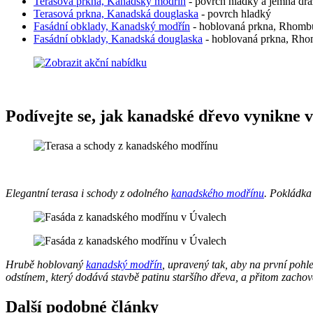
Terasová prkna, Kanadský modřín
- povrch hladký a jemná dr
Terasová prkna, Kanadská douglaska
- povrch hladký
Fasádní obklady, Kanadský modřín
- hoblovaná prkna, Rhomb
Fasádní obklady, Kanadská douglaska
- hoblovaná prkna, Rh
Podívejte se, jak kanadské dřevo vynikne v
Elegantní terasa i schody z odolného
kanadského modřínu
. Pokládka
Hrubě hoblovaný
kanadský modřín
, upravený tak, aby na první poh
odstínem, který dodává stavbě patinu staršího dřeva, a přitom zacho
Další podobné články