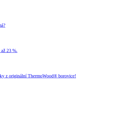
má?
u až 23 %.
lubky z originální ThermoWood® borovice!