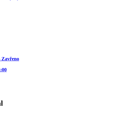
s
Zavřeno
2:00
l