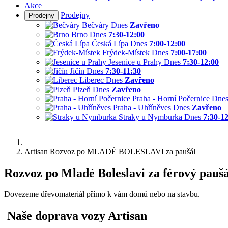
Akce
Prodejny
Prodejny
Bečváry
Dnes
Zavřeno
Brno
Dnes
7:30-12:00
Česká Lípa
Dnes
7:00-12:00
Frýdek-Místek
Dnes
7:00-17:00
Jesenice u Prahy
Dnes
7:30-12:00
Jičín
Dnes
7:30-11:30
Liberec
Dnes
Zavřeno
Plzeň
Dnes
Zavřeno
Praha - Horní Počernice
Dne
Praha - Uhříněves
Dnes
Zavřeno
Straky u Nymburka
Dnes
7:30-1
Artisan Rozvoz po MLADÉ BOLESLAVI za paušál
Rozvoz po Mladé Boleslavi za férový paušá
Dovezeme dřevomateriál přímo k vám domů nebo na stavbu.
Naše doprava vozy Artisan