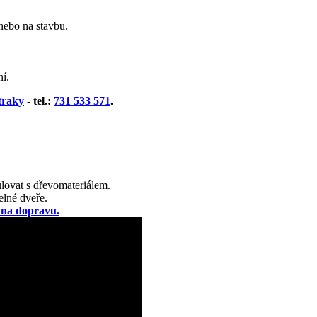
ebo na stavbu.
í.
traky
- tel.:
731 533 571
.
ulovat s dřevomateriálem.
lné dveře.
 na dopravu.