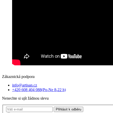
Zákaznická podpora
info@artisan.cz
+420 608 404 088
(Po-Ne 8-22 h)
Nenechte si ujít žádnou slevu
Přihlásit
k odběru