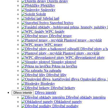
Durelis desky
Překližky
Spárovky
Sololit
Střešní latě
Stavební řezivo
WPC fasády
Dřevěné terasy
Plastové terasy - recyklát
WPC terasy
Dřevěné ploty a b
Plastové ploty - recyklát
WPC dřevoplastové ploty
Sloupky plotové
Prkna na lavičku
Na zahradu
Dřevěné lišty
Opalování dřeva, 
Biodesky
Dřevěné brikety
Dřevo interiér
Dřevo interiér
Dřevěné obklady interiéru
Obkladové panely
Dřevěné podlahy