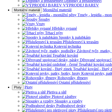
Doplňky a příslušenství
VÝPRODEJ BAREV
Montážní materiál
Montážní materiál
Tmely - lepidla - mon
Šrouby
Vruty
Hřebíky sypané
Trhací nýty
Sponky k palubkám
Příslušenství k terasám
Kotevní technika
Závitové tyče, matky,
Tesařské kování
Děrované spojovací
Tesařské kování ozd
Tesařské kování - žlutý 
Kotevní prvky, patk
Rohovníky, třmeny
Ostatní příslušenství
Ploty
Ploty
Pletiva a sítě
Plotové zástěny
Sloupky a vzpěry
Podhrabové desky
Příslušenství pro plet