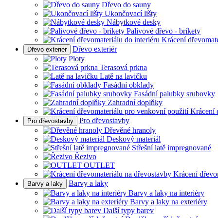
Dřevo do sauny
Ukončovací lišty
Nábytkové desky
Palivové dřevo - brikety
Krácení dřevomater
Dřevo exteriér
Dřevo exteriér
Ploty
Terasová prkna
Latě na lavičku
Fasádní obklady
Fasádní palubky srubovky
Zahradní doplňky
Krácení 
Pro dřevostavby
Pro dřevostavby
Dřevěné hranoly
Deskový materiál
Střešní latě impregnované
Řezivo
OUTLET
Krácení dřevo
Barvy a laky
Barvy a laky
Barvy a laky na interiéry
Barvy a laky na exteriéry
Další typy barev