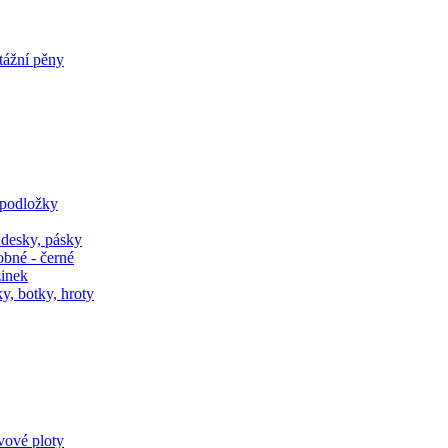
tážní pěny
 podložky
 desky, pásky
obné - černé
zinek
y, botky, hroty
ivové ploty