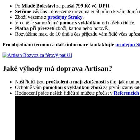
Po
Mladé Boleslavi
za paušál
799 Kč vč. DPH.
Šetříme
váš
čas
- dovezeme dřevomateriál přímo k vám domů n
Zboží vezeme z
prodejny Straky
.
V ceně je samozřejmě
pomoc s vykládkou
od našeho řidiče.
Platba při převzetí
zboží, kartou nebo hotově.
Rozvážíme max. do 10 dnů a čas příjezdu vám řidič včas upřesn
Pro objednání termínu a další informace kontaktujte
prodejnu S
Jaké výhody má doprava Artisan?
Naši řidiči jsou
proškolení a mají zkušenosti
s tím, jak manip
Ochotně vám
pomohou s vykládkou zboží
za první uzamykate
Hodnocení práce našich řidičů si můžete přečíst v
Referencích