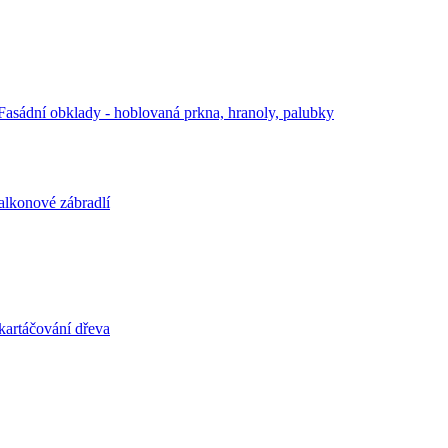
Fasádní obklady - hoblovaná prkna, hranoly, palubky
alkonové zábradlí
kartáčování dřeva