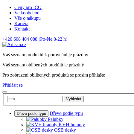
Ceny pro IČO
Velkoobchod
Vše o nákupu
Kariéra
Kontakt
+420 608 404 088
(Po-Ne 8-22 h)
Váš seznam produktů k porovnání je prázdný.
Váš seznam oblíbených prodůtů je prázdný
Pro zobrazení oblíbených produktů se prosím přihlašte
Přihlásit se
Vyhledat
Dřevo podle typu
Dřevo podle typu
Palubky
KVH hranoly
OSB desky