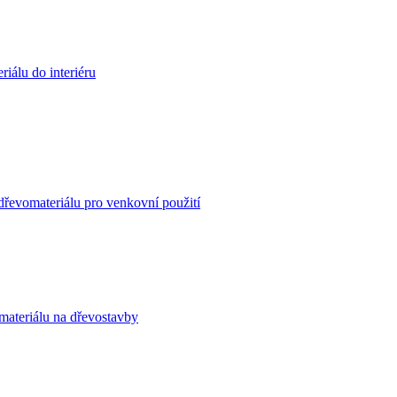
iálu do interiéru
dřevomateriálu pro venkovní použití
materiálu na dřevostavby