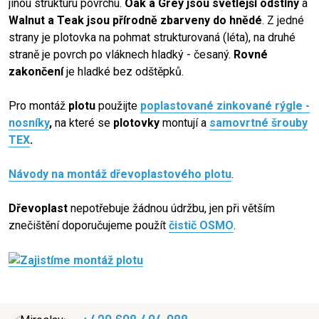
jinou strukturu povrchu.
Oak a Grey jsou světlejší odstíny
a
Walnut a Teak jsou přírodně zbarveny do hnědé
. Z jedné
strany je plotovka na pohmat strukturovaná (léta), na druhé
straně je povrch po vláknech hladký - česaný.
Rovné
zakončení
je hladké bez odštěpků.
Pro montáž
plotu
použijte
poplastované zinkované rýgle -
nosníky
,
na které se
plotovky
montují a
samovrtné šrouby
TEX
.
Návody na montáž dřevoplastového plotu
.
Dřevoplast
nepotřebuje žádnou údržbu, jen při větším
znečištění doporučujeme použít
čistič OSMO
.