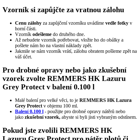
Vzorník si zapůjčte za vratnou zálohu
Cenu zálohy
za zapůjčení vzorníku uvádíme
vedle fotky
v
horní části.
Vzorník
odešleme
do druhého dne.
Až nebudete vzorník potřebovat, vložte ho do obálky a
pošlete nám ho na vlastní náklady zpět.
Jakmile se nám vzorník vrátí, zálohu obratem pošleme zpět na
váš účet.
Pro drobné opravy nebo jako zkušební
vzorek zvolte REMMERS HK Lazuru
Grey Protect v balení 0.100 l
Malé balení pro velké věci, to je
REMMERS HK Lazura
Grey Protect
v objemu 100 ml.
Balení 0.100 l
- použijte pro drobné opravy nátěrů nebo
jako
zkušební vzorek,
abyste si byli jisti vybraným odstínem.
Pokud jste zvolili REMMERS HK
Lazuru Grey Protect pro nátěr plotů či