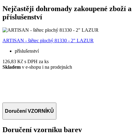
Nejčastěji dohromady zakoupené zboží a
příslušenství
ARTISAN - štětec plochý 81330 - 2" LAZUR
R
příslušenství
126,83 Kč
s DPH za ks
Skladem
v e-shopu i na prodejnách
3
Doručení VZORNÍKŮ
Doručení vzorníku barev