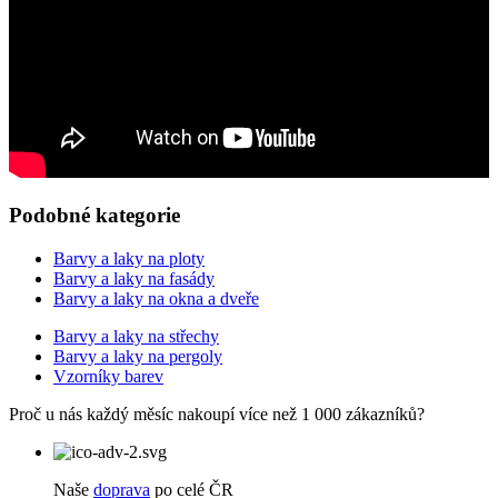
Podobné kategorie
Barvy a laky na ploty
Barvy a laky na fasády
Barvy a laky na okna a dveře
Barvy a laky na střechy
Barvy a laky na pergoly
Vzorníky barev
Proč u nás každý měsíc nakoupí více než 1 000 zákazníků?
Naše
doprava
po celé ČR