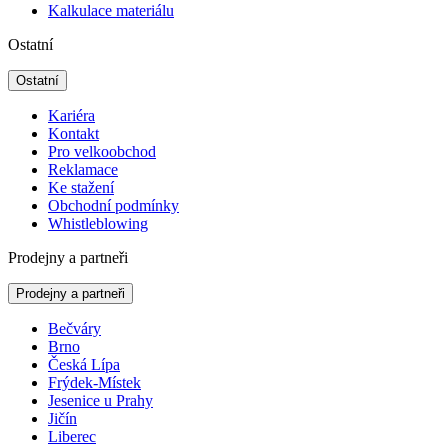
Kalkulace materiálu
Ostatní
Ostatní
Kariéra
Kontakt
Pro velkoobchod
Reklamace
Ke stažení
Obchodní podmínky
Whistleblowing
Prodejny a partneři
Prodejny a partneři
Bečváry
Brno
Česká Lípa
Frýdek-Místek
Jesenice u Prahy
Jičín
Liberec