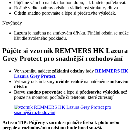
Půjčíme vám ho na tak dlouhou dobu, jak budete potřebovat.
Reálně vidíte natřený odstín a viditelnost struktury dřeva.
Odstín snadno porovnáte a lépe si představíte výsledek.
Nevýhody
Lazura je natřena na smrkovém dřívku. Finální odstín se může
lišit dle zvoleného podkladu.
Půjčte si vzorník REMMERS HK Lazura
Grey Protect pro snadnější rozhodování
Ve vzorníku najdete
základní odstíny
řady
REMMERS HK
Lazura Grey Protect
.
Vybraný odstín lazury
uvidíte reálně
na natřeném
smrkovém
dřívku
.
Barvu
snadno porovnáte
a lépe si
představíte výsledek
než
pouze na monitoru počítače či telefonu, které zkreslují.
Artisan TIP:
Půjčený vzorník si přiložte třeba k plotu nebo
pergole a rozhodování o odstínu bude hned snazší.