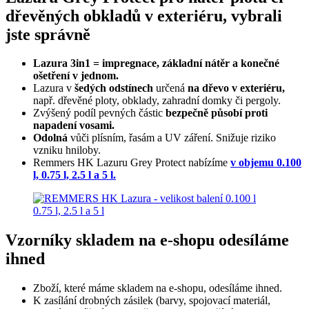
dřevěných obkladů v exteriéru, vybrali
jste správně
Lazura 3in1 = impregnace, základní nátěr a konečné
ošetření v jednom.
Lazura v
šedých odstínech
určená
na dřevo v exteriéru,
např. dřevěné ploty, obklady, zahradní domky či pergoly.
Zvýšený podíl pevných částic
bezpečně působí proti
napadení vosami.
Odolná
vůči plísním, řasám a UV záření. Snižuje riziko
vzniku hniloby.
Remmers HK Lazuru Grey Protect nabízíme
v objemu 0.100
l, 0.75 l, 2.5 l a 5 l.
Vzorníky skladem na e-shopu odesíláme
ihned
Zboží, které máme skladem na e-shopu, odesíláme ihned.
K zasílání drobných zásilek (barvy, spojovací materiál,