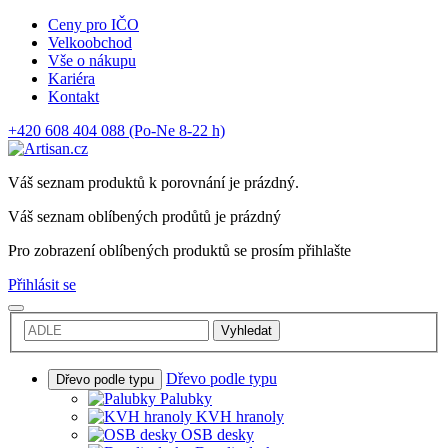
Ceny pro IČO
Velkoobchod
Vše o nákupu
Kariéra
Kontakt
+420 608 404 088
(Po-Ne 8-22 h)
Váš seznam produktů k porovnání je prázdný.
Váš seznam oblíbených prodůtů je prázdný
Pro zobrazení oblíbených produktů se prosím přihlašte
Přihlásit se
Vyhledat
Dřevo podle typu
Dřevo podle typu
Palubky
KVH hranoly
OSB desky