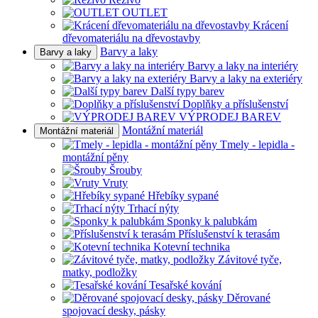
OUTLET
Krácení
dřevomateriálu na dřevostavby
Barvy a laky
Barvy a laky
Barvy a laky na interiéry
Barvy a laky na exteriéry
Další typy barev
Doplňky a příslušenství
VÝPRODEJ BAREV
Montážní materiál
Montážní materiál
Tmely - lepidla -
montážní pěny
Šrouby
Vruty
Hřebíky sypané
Trhací nýty
Sponky k palubkám
Příslušenství k terasám
Kotevní technika
Závitové tyče,
matky, podložky
Tesařské kování
Děrované
spojovací desky, pásky