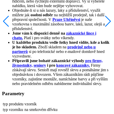
řidičem, nebo rychlejší externími dopravci. Vy si vyberete
nabídku, která vám bude nejlépe vyhovovat.
Objednáte-li si u nás lazury, laky a příslušenství, využít
můžete jak
osobní odběr
na nejbližší prodejně, tak i další
přepravní společnosti. V
Praze Uhříněvsi
je naše
vzorkovna s maximální zásobou barev, laků, lazur, olejů a
příslušenství.
Jsme vám k dispozici denně na
zákaznické lince i
chatu.
Platí i pro svátky nebo víkendy.
U každého produktu vedle fotky hned vidíte, kde a kolik
je ho skladem.
Zboží skladem na
prodejně nebo u
partnerů
si po telefonické nebo e-mailové domluvě hned
vyzvednete.
Připravili jsme bohaté zákaznické výhody
pro firmy,
živnostníky,
seniory
i pro
koncové zákazníky.
Firmy
získávají slevu. Senioři mají rovněž slevu a pomáháme jim s
objednávkou i dovozem. Všem zákazníkům rádi půjčíme
vzorníky, zajistíme montáže, namícháme barvy a při vyšším
nebo pravidelném odběru nabídneme individuální slevy.
Parametry
typ produktu
vzorník
typ vzorníku
na smrkovém dřívku