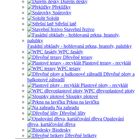
Durelis desky
Překližky
Spárovky
Sololit
Střešní latě
Stavební řezivo
Fasádní obklady - hoblovaná prkna, hranoly, palubky
WPC fasády
Dřevěné terasy
Plastové terasy - recyklát
WPC terasy
Dřevěné ploty a
balkonové zábradlí
Plastové ploty - recyklát
WPC dřevoplastové ploty
Sloupky plotové
Prkna na lavičku
Na zahradu
Dřevěné lišty
Opalování
dřeva, kartáčování dřeva
Biodesky
Dřevěné brikety