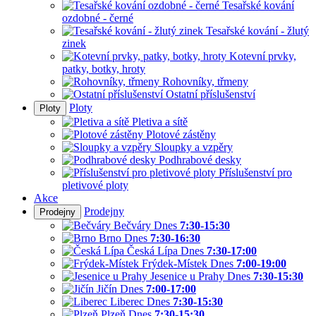
Tesařské kování
ozdobné - černé
Tesařské kování - žlutý
zinek
Kotevní prvky,
patky, botky, hroty
Rohovníky, třmeny
Ostatní příslušenství
Ploty
Ploty
Pletiva a sítě
Plotové zástěny
Sloupky a vzpěry
Podhrabové desky
Příslušenství pro
pletivové ploty
Akce
Prodejny
Prodejny
Bečváry
Dnes
7:30-15:30
Brno
Dnes
7:30-16:30
Česká Lípa
Dnes
7:30-17:00
Frýdek-Místek
Dnes
7:00-19:00
Jesenice u Prahy
Dnes
7:30-15:30
Jičín
Dnes
7:00-17:00
Liberec
Dnes
7:30-15:30
Plzeň
Dnes
7:30-15:30