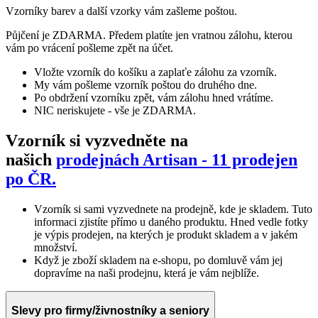
Vzorníky barev a další vzorky vám zašleme poštou.
Půjčení je ZDARMA. Předem platíte jen vratnou zálohu, kterou
vám po vrácení pošleme zpět na účet.
Vložte vzorník do košíku a zaplaťe zálohu za vzorník.
My vám pošleme vzorník poštou do druhého dne.
Po obdržení vzorníku zpět, vám zálohu hned vrátíme.
NIC neriskujete - vše je ZDARMA.
Vzorník si vyzvedněte na
našich
prodejnách Artisan - 11 prodejen
po ČR.
Vzorník si sami vyzvednete na prodejně, kde je skladem. Tuto
informaci zjistíte přímo u daného produktu. Hned vedle fotky
je výpis prodejen, na kterých je produkt skladem a v jakém
množství.
Když je zboží skladem na e-shopu, po domluvě vám jej
dopravíme na naši prodejnu, která je vám nejblíže.
Slevy pro firmy/živnostníky a seniory