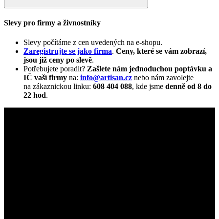
Slevy pro firmy a živnostníky
Slevy počítáme z cen uvedených na e-shopu.
Zaregistrujte se jako firma
.
Ceny, které se vám zobrazí,
jsou již ceny po slevě
.
Potřebujete poradit?
Zašlete nám jednoduchou poptávku a
IČ vaší firmy
na:
info@artisan.cz
nebo nám zavolejte
na zákaznickou linku:
608 404 088
, kde jsme
denně od 8 do
22 hod
.