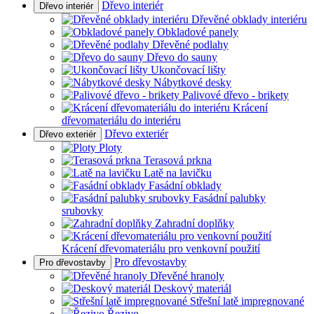
Dřevo interiér
Dřevo interiér
Dřevěné obklady interiéru
Obkladové panely
Dřevěné podlahy
Dřevo do sauny
Ukončovací lišty
Nábytkové desky
Palivové dřevo - brikety
Krácení
dřevomateriálu do interiéru
Dřevo exteriér
Dřevo exteriér
Ploty
Terasová prkna
Latě na lavičku
Fasádní obklady
Fasádní palubky
srubovky
Zahradní doplňky
Krácení dřevomateriálu pro venkovní použití
Pro dřevostavby
Pro dřevostavby
Dřevěné hranoly
Deskový materiál
Střešní latě impregnované
Řezivo