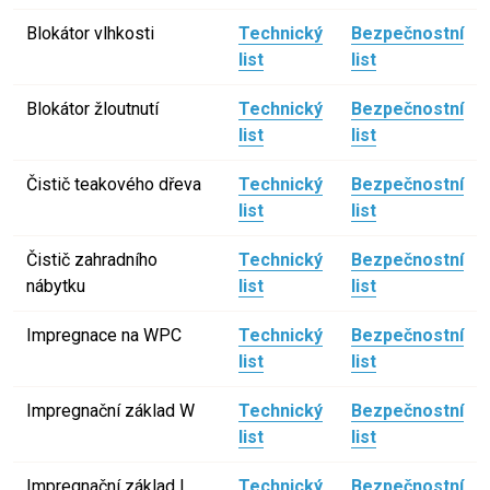
Blokátor vlhkosti
Technický
Bezpečnostní
list
list
Blokátor žloutnutí
Technický
Bezpečnostní
list
list
Čistič teakového dřeva
Technický
Bezpečnostní
list
list
Čistič zahradního
Technický
Bezpečnostní
nábytku
list
list
Impregnace na WPC
Technický
Bezpečnostní
list
list
Impregnační základ W
Technický
Bezpečnostní
list
list
Impregnační základ L
Technický
Bezpečnostní