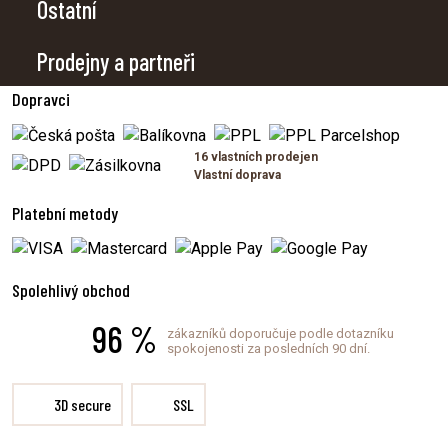
Ostatní
Prodejny a partneři
Dopravci
16 vlastních prodejen
Vlastní doprava
Platební metody
Spolehlivý obchod
96 %
zákazníků doporučuje podle dotazníku
spokojenosti za posledních 90 dní.
3D secure
SSL