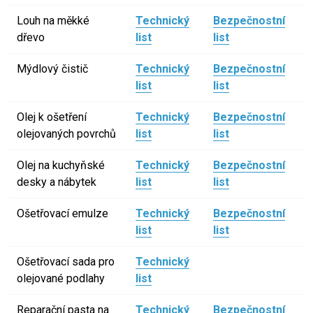
Louh na měkké
Technický
Bezpečnostní
dřevo
list
list
Mýdlový čistič
Technický
Bezpečnostní
list
list
Olej k ošetření
Technický
Bezpečnostní
olejovaných povrchů
list
list
Olej na kuchyňské
Technický
Bezpečnostní
desky a nábytek
list
list
Ošetřovací emulze
Technický
Bezpečnostní
list
list
Ošetřovací sada pro
Technický
olejované podlahy
list
Reparační pasta na
Technický
Bezpečnostní