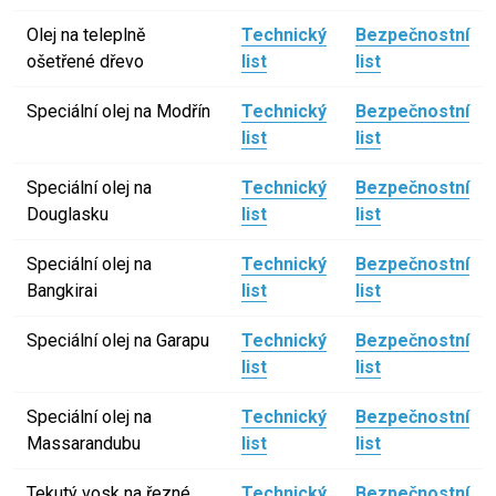
Olej na teleplně
Technický
Bezpečnostní
ošetřené dřevo
list
list
Speciální olej na Modřín
Technický
Bezpečnostní
list
list
Speciální olej na
Technický
Bezpečnostní
Douglasku
list
list
Speciální olej na
Technický
Bezpečnostní
Bangkirai
list
list
Speciální olej na Garapu
Technický
Bezpečnostní
list
list
Speciální olej na
Technický
Bezpečnostní
Massarandubu
list
list
Tekutý vosk na řezné
Technický
Bezpečnostní