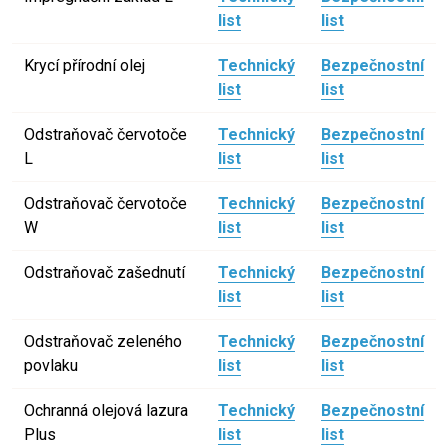
list
list
Krycí přírodní olej
Technický
Bezpečnostní
list
list
Odstraňovač červotoče
Technický
Bezpečnostní
L
list
list
Odstraňovač červotoče
Technický
Bezpečnostní
W
list
list
Odstraňovač zašednutí
Technický
Bezpečnostní
list
list
Odstraňovač zeleného
Technický
Bezpečnostní
povlaku
list
list
Ochranná olejová lazura
Technický
Bezpečnostní
Plus
list
list