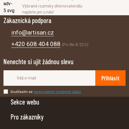
Vybrané rozměry dřemovateriálu
najdete jen u nás!
Zákaznická podpora
info@artisan.cz
+420 608 404 088
(Po-Ne 8-22 h)
Nenechte si ujít žádnou slevu
Přihlásit
Souhlasím se
zpracováním osobních údajů
Sekce webu
Pro zákazníky