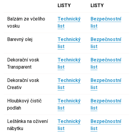
LISTY
LISTY
Balzám ze včelího
Technický
Bezpečnostní
vosku
list
list
Barevný olej
Technický
Bezpečnostní
list
list
Dekorační vosk
Technický
Bezpečnostní
Transparent
list
list
Dekorační vosk
Technický
Bezpečnostní
Creativ
list
list
Hloubkový čistič
Technický
Bezpečnostní
podlah
list
list
Leštěnka na oživení
Technický
Bezpečnostní
nábytku
list
list