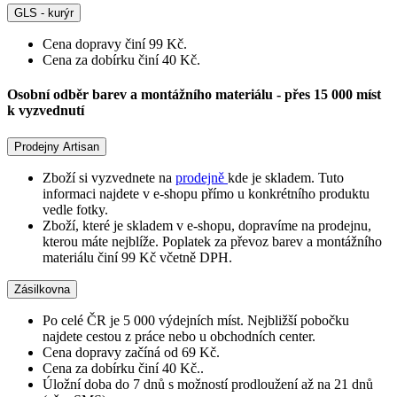
GLS - kurýr
Cena dopravy činí 99 Kč.
Cena za dobírku činí 40 Kč.
Osobní odběr barev a montážního materiálu - přes 15 000 míst
k vyzvednutí
Prodejny Artisan
Zboží si vyzvednete na
prodejně
kde je skladem. Tuto
informaci najdete v e-shopu přímo u konkrétního produktu
vedle fotky.
Zboží, které je skladem v e-shopu, dopravíme na prodejnu,
kterou máte nejblíže. Poplatek za převoz barev a montážního
materiálu činí 99 Kč včetně DPH.
Zásilkovna
Po celé ČR je 5 000 výdejních míst. Nejbližší pobočku
najdete cestou z práce nebo u obchodních center.
Cena dopravy začíná od 69 Kč.
Cena za dobírku činí 40 Kč..
Úložní doba do 7 dnů s možností prodloužení až na 21 dnů