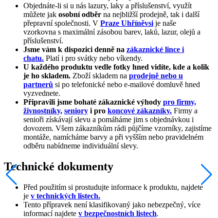
Objednáte-li si u nás lazury, laky a příslušenství, využít
můžete jak
osobní odběr
na nejbližší prodejně, tak i další
přepravní společnosti. V
Praze Uhříněvsi
je naše
vzorkovna s maximální zásobou barev, laků, lazur, olejů a
příslušenství.
Jsme vám k dispozici denně na
zákaznické lince i
chatu.
Platí i pro svátky nebo víkendy.
U každého produktu vedle fotky hned vidíte, kde a kolik
je ho skladem.
Zboží skladem na
prodejně nebo u
partnerů
si po telefonické nebo e-mailové domluvě hned
vyzvednete.
Připravili jsme bohaté zákaznické výhody
pro firmy,
živnostníky,
seniory
i pro
koncové zákazníky.
Firmy a
senioři získávají slevu a pomáháme jim s objednávkou i
dovozem. Všem zákazníkům rádi půjčíme vzorníky, zajistíme
montáže, namícháme barvy a při vyšším nebo pravidelném
odběru nabídneme individuální slevy.
Technické dokumenty
Před použitím si prostudujte informace k produktu, najdete
je
v technických listech.
Tento přípravek není klasifikovaný jako nebezpečný, více
informací najdete
v bezpečnostních listech
.