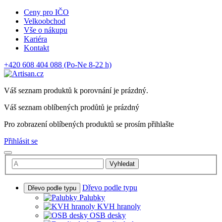
Ceny pro IČO
Velkoobchod
Vše o nákupu
Kariéra
Kontakt
+420 608 404 088
(Po-Ne 8-22 h)
Váš seznam produktů k porovnání je prázdný.
Váš seznam oblíbených prodůtů je prázdný
Pro zobrazení oblíbených produktů se prosím přihlašte
Přihlásit se
Vyhledat
Dřevo podle typu
Dřevo podle typu
Palubky
KVH hranoly
OSB desky