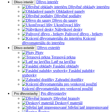
Dřevo interiér
Dřevo interiér
Dřevěné obklady interiéru
Obkladové panely
Dřevěné podlahy
Dřevo do sauny
Ukončovací lišty
Nábytkové desky
Palivové dřevo - brikety
Krácení
dřevomateriálu do interiéru
Dřevo exteriér
Dřevo exteriér
Ploty
Terasová prkna
Latě na lavičku
Fasádní obklady
Fasádní palubky
srubovky
Zahradní doplňky
Krácení dřevomateriálu pro venkovní použití
Pro dřevostavby
Pro dřevostavby
Dřevěné hranoly
Deskový materiál
Střešní latě impregnované
Řezivo