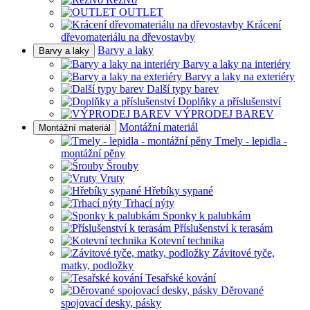
OUTLET
Krácení
dřevomateriálu na dřevostavby
Barvy a laky
Barvy a laky
Barvy a laky na interiéry
Barvy a laky na exteriéry
Další typy barev
Doplňky a příslušenství
VÝPRODEJ BAREV
Montážní materiál
Montážní materiál
Tmely - lepidla -
montážní pěny
Šrouby
Vruty
Hřebíky sypané
Trhací nýty
Sponky k palubkám
Příslušenství k terasám
Kotevní technika
Závitové tyče,
matky, podložky
Tesařské kování
Děrované
spojovací desky, pásky