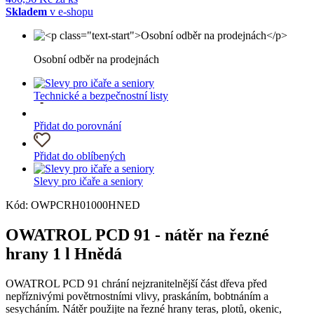
Skladem
v e-shopu
Osobní odběr na prodejnách
Technické a bezpečnostní listy
Přidat do porovnání
Přidat do oblíbených
Slevy pro ičaře a seniory
Kód: OWPCRH01000HNED
OWATROL PCD 91 - nátěr na řezné
hrany 1 l Hnědá
OWATROL PCD 91 chrání nejzranitelnější část dřeva před
nepříznivými povětrnostními vlivy, praskáním, bobtnáním a
sesycháním. Nátěr použijte na řezné hrany teras, plotů, okenic,