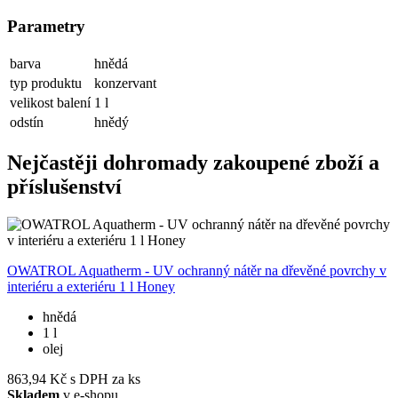
Parametry
barva
hnědá
typ produktu
konzervant
velikost balení
1 l
odstín
hnědý
Nejčastěji dohromady zakoupené zboží a
příslušenství
L
OWATROL Aquatherm - UV ochranný nátěr na dřevěné povrchy v
interiéru a exteriéru 1 l Honey
3
hnědá
1 l
olej
863,94 Kč
s DPH za ks
Skladem
v e-shopu