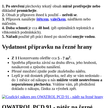
1. Po otevření
plechovky tekutý obsah
mírně protřepejte nebo
důkladně
promíchejte
.
2.
Obsah je připraven ihned k použití –
neředí se
.
3.
Přípravek nanášejte
štětcem
,
válečkem
, nástřikem nebo
máčením.
4. Doba schnutí
je cca
48 hod
. (při optimálních teplotních a
vlhkostních podmínkách).
5. Nářadí
použité při práci ihned po skončení
omyjte vodou
.
Vydatnost přípravku na řezné hrany
2
Z 1 l
konzervantu ošetříte cca
5 - 7 m
.
Spotřeba přípravku závisí na druhu dřeva, jeho hrubosti,
nasákavosti a způsobu nanášení.
Přesné množství zjistíte podle zkušebního nátěru.
Lepší je mít dostatek přípravku, než aby se vám nedostalo -
do 1 měsíce od nákupu u nás
můžete vrátit neotevřenou a
neporušenou plechovku
. Vrátíme vám, při předložení
dokladu o nákupu, částku za výrobek zpět.
OWATROL PCD 91 - nátěr na řezné