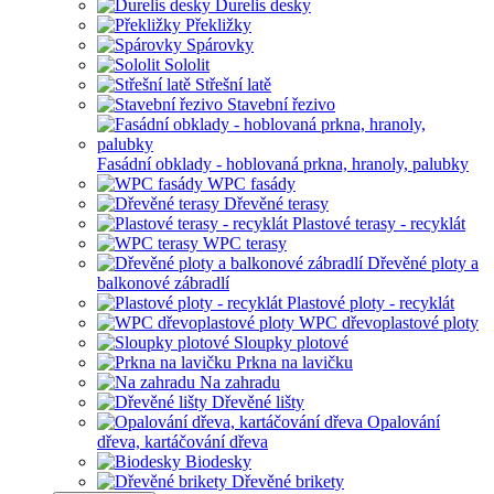
Durelis desky
Překližky
Spárovky
Sololit
Střešní latě
Stavební řezivo
Fasádní obklady - hoblovaná prkna, hranoly, palubky
WPC fasády
Dřevěné terasy
Plastové terasy - recyklát
WPC terasy
Dřevěné ploty a
balkonové zábradlí
Plastové ploty - recyklát
WPC dřevoplastové ploty
Sloupky plotové
Prkna na lavičku
Na zahradu
Dřevěné lišty
Opalování
dřeva, kartáčování dřeva
Biodesky
Dřevěné brikety