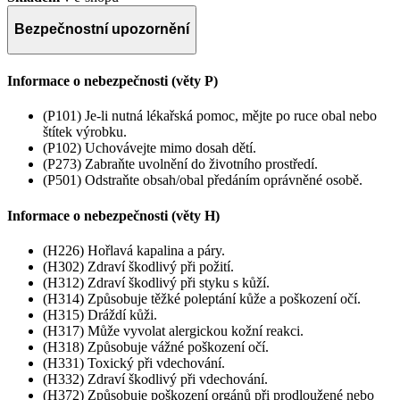
Bezpečnostní upozornění
Informace o nebezpečnosti (věty P)
(P101) Je-li nutná lékařská pomoc, mějte po ruce obal nebo
štítek výrobku.
(P102) Uchovávejte mimo dosah dětí.
(P273) Zabraňte uvolnění do životního prostředí.
(P501) Odstraňte obsah/obal předáním oprávněné osobě.
Informace o nebezpečnosti (věty H)
(H226) Hořlavá kapalina a páry.
(H302) Zdraví škodlivý při požití.
(H312) Zdraví škodlivý při styku s kůží.
(H314) Způsobuje těžké poleptání kůže a poškození očí.
(H315) Dráždí kůži.
(H317) Může vyvolat alergickou kožní reakci.
(H318) Způsobuje vážné poškození očí.
(H331) Toxický při vdechování.
(H332) Zdraví škodlivý při vdechování.
(H372) Způsobuje poškození orgánů při prodloužené nebo