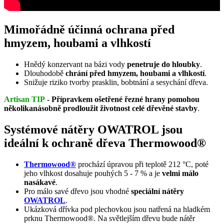
Mimořádně účinná ochrana před
hmyzem, houbami a vlhkostí
Hnědý konzervant na bázi vody
penetruje do hloubky
.
Dlouhodobě
chrání před hmyzem, houbami a vlhkostí
.
Snižuje riziko tvorby prasklin, bobtnání a sesychání dřeva.
Artisan TIP
- Přípravkem ošetřené řezné hrany pomohou
několikanásobně prodloužit životnost celé dřevěné stavby
.
Systémové nátěry OWATROL jsou
ideální k ochraně dřeva Thermowood®
Thermowood®
prochází úpravou při teplotě 212 °C, poté
jeho vlhkost dosahuje pouhých 5 - 7 % a je
velmi málo
nasákavé
.
Pro málo savé dřevo jsou vhodné
speciální nátěry
OWATROL
.
Ukázková dřívka pod plechovkou jsou natřená na hladkém
prknu Thermowood®. Na světlejším dřevu bude nátěr