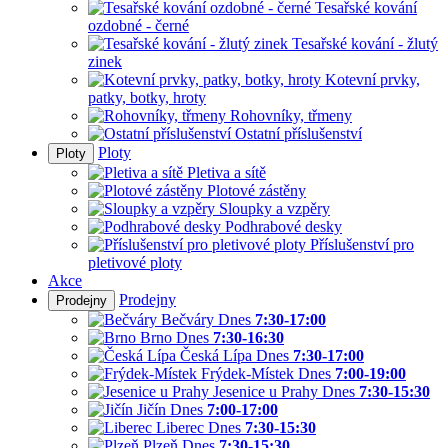
Tesařské kování
ozdobné - černé
Tesařské kování - žlutý
zinek
Kotevní prvky,
patky, botky, hroty
Rohovníky, třmeny
Ostatní příslušenství
Ploty
Ploty
Pletiva a sítě
Plotové zástěny
Sloupky a vzpěry
Podhrabové desky
Příslušenství pro
pletivové ploty
Akce
Prodejny
Prodejny
Bečváry
Dnes
7:30-17:00
Brno
Dnes
7:30-16:30
Česká Lípa
Dnes
7:30-17:00
Frýdek-Místek
Dnes
7:00-19:00
Jesenice u Prahy
Dnes
7:30-15:30
Jičín
Dnes
7:00-17:00
Liberec
Dnes
7:30-15:30
Plzeň
Dnes
7:30-15:30