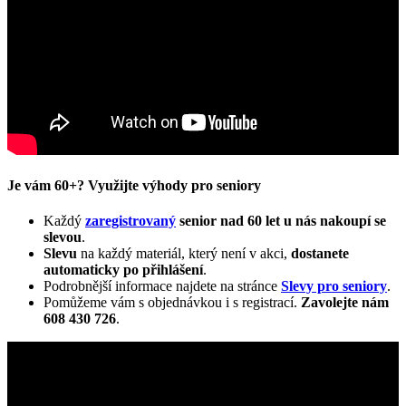
Je vám 60+? Využijte výhody pro seniory
Každý
zaregistrovaný
senior nad 60 let u nás nakoupí se
slevou
.
Slevu
na každý materiál, který není v akci,
dostanete
automaticky
po přihlášení
.
Podrobnější informace najdete na stránce
Slevy pro seniory
.
Pomůžeme vám s objednávkou i s registrací.
Zavolejte nám
608 430 726
.