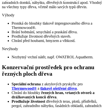
zahradních domků, nábytku, dřevěných konstrukcí apod. Vhodný
na všechny typy dřeva, včetně málo savých typů dřevin.
Výhody
Proniká do hloubky tlakově impregnovaného dřeva a
Thermowood®.
Brání bobtnání, sesychání a praskání dřeva.
Prodlužuje životnost dřevěných staveb.
Chrání před houbami, hmyzem a vlhkostí.
Nevýhody
Nezbytný vrchní nátěr, např. OWATROL Aquatherm.
Konzervační prostředek pro ochranu
řezných ploch dřeva
Speciální ochrana
z akrylových pryskyřic pro
Thermowood®
a
tlakově ošetřené dřevo
.
Chrání do hloubky
řezných hran, vrtaných otvorů a
drážkovaných konců dřeva
.
Prodlužuje životnost
dřevěných teras, plotů, přístřešků,
pergol, zahradního nábytku, fasádních obkladů, zahradních