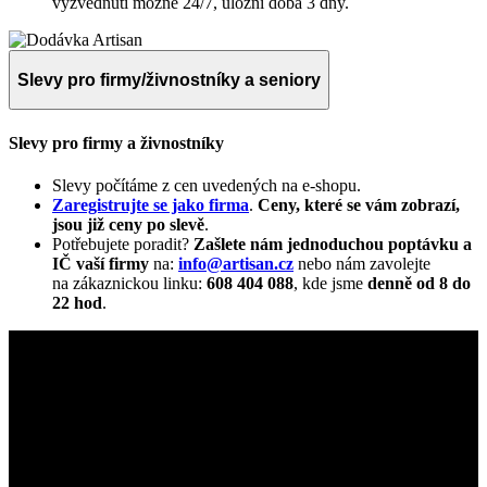
vyzvednutí možné 24/7, úložní doba 3 dny.
Slevy pro firmy/živnostníky a seniory
Slevy pro firmy a živnostníky
Slevy počítáme z cen uvedených na e-shopu.
Zaregistrujte se jako firma
.
Ceny, které se vám zobrazí,
jsou již ceny po slevě
.
Potřebujete poradit?
Zašlete nám jednoduchou poptávku a
IČ vaší firmy
na:
info@artisan.cz
nebo nám zavolejte
na zákaznickou linku:
608 404 088
, kde jsme
denně od 8 do
22 hod
.