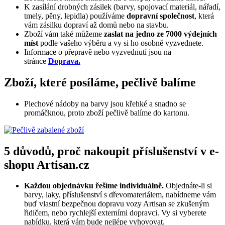
K zasílání drobných zásilek (barvy, spojovací materiál, nářadí,
tmely, pěny, lepidla) používáme
dopravní společnost
, která
vám zásilku dopraví až domů nebo na stavbu.
Zboží vám také můžeme
zaslat na jedno ze 7000 výdejních
míst
podle vašeho výběru a vy si ho osobně vyzvednete.
Informace o přepravě nebo vyzvednutí jsou na
stránce
Doprava.
Zboží, které posíláme, pečlivě balíme
Plechové nádoby na barvy jsou křehké a snadno se
promáčknou, proto zboží pečlivě balíme do kartonu.
5 důvodů, proč nakoupit příslušenství v e-
shopu Artisan.cz
Každou objednávku řešíme individuálně.
Objednáte-li si
barvy, laky, příslušenství s dřevomateriálem, nabídneme vám
buď vlastní bezpečnou dopravu vozy Artisan se zkušeným
řidičem, nebo rychlejší externími dopravci. Vy si vyberete
nabídku, která vám bude nejlépe vyhovovat.