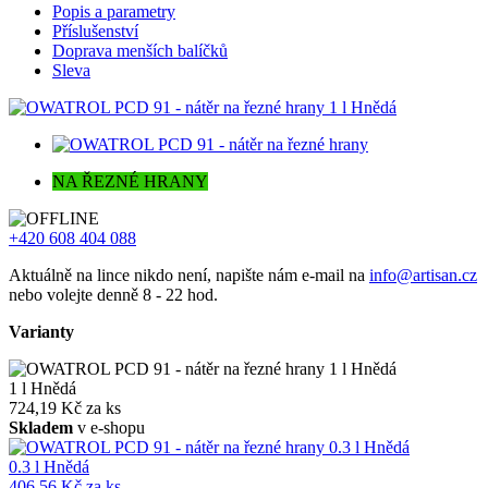
Popis a parametry
Příslušenství
Doprava menších balíčků
Sleva
NA ŘEZNÉ HRANY
+420 608 404 088
Aktuálně na lince nikdo není, napište nám e-mail na
info@artisan.cz
nebo volejte denně 8 - 22 hod.
Varianty
1 l Hnědá
724,19 Kč za ks
Skladem
v e-shopu
0.3 l Hnědá
406,56 Kč za ks