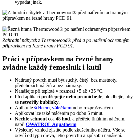
vypadat jinak.
Zahradní nábytek z Thermowood
®
před a po natření ochranným
přípravkem na řezné hrany PCD 91.
Práci s přípravkem na řezné hrany
zvládne každý řemeslník i kutil
Natíraný povrch musí být suchý, čistý, bez mastnoty,
předchozích nátěrů a bez námrazy.
Nanášejte při teplotě v rozmezí +5 až +35 °C.
Před aplikací
protřepejte nebo promíchejte
, ale dbejte, aby
se
netvořily bublinky
.
Aplikujte
štětcem
,
válečkem
nebo rozprašovačem.
Aplikovat lze také máčením po dobu 5 minut.
Nechte schnout
cca
48 hod
. a přetřete finálním nátěrem,
např.
OWATROL Aquatherm
.
Výsledný vzhled zjistíte podle zkušebního nátěru. Vše se
odvíjí od typu dřeva, jeho povrchu a způsobu nanášení.