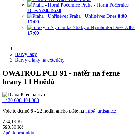
Praha - Horní Počernice
Dnes
7:30-15:30
Praha - Uhříněves
Dnes
8:00-
17:00
Straky u Nymburka
Dnes
7:00-
17:00
Barvy laky
Barvy a laky na exteriéry
OWATROL PCD 91 - nátěr na řezné
hrany 1 l Hnědá
+420 608 404 088
Volejte denně 8 - 22 hodin anebo pište na
info@artisan.cz
724,19 Kč
598,50 Kč
Zpět k produktu