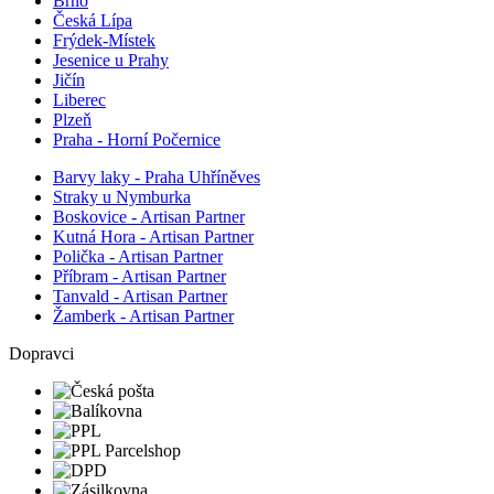
Brno
Česká Lípa
Frýdek-Místek
Jesenice u Prahy
Jičín
Liberec
Plzeň
Praha - Horní Počernice
Barvy laky - Praha Uhříněves
Straky u Nymburka
Boskovice - Artisan Partner
Kutná Hora - Artisan Partner
Polička - Artisan Partner
Příbram - Artisan Partner
Tanvald - Artisan Partner
Žamberk - Artisan Partner
Dopravci