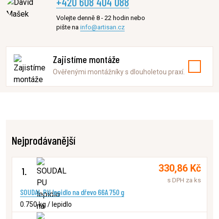
+420 608 404 088
Volejte denně 8 - 22 hodin nebo
pište na
info@artisan.cz
Zajistíme montáže
Ověřenými montážníky s dlouholetou praxí.
Nejprodávanější
330,86 Kč
1.
s DPH za ks
SOUDAL PU lepidlo na dřevo 66A 750 g
0.750 kg / lepidlo