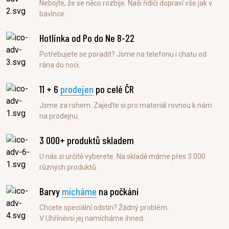
Nebojte, že se něco rozbije. Naši řidiči dopraví vše jak v
bavlnce.
Hotlinka od Po do Ne 8-22
Potřebujete se poradit? Jsme na telefonu i chatu od
rána do noci.
11 + 6
prodejen
po celé ČR
Jsme za rohem. Zajeďte si pro materiál rovnou k nám
na prodejnu.
3 000+ produktů skladem
U nás si určitě vyberete. Na skladě máme přes 3 000
různých produktů.
Barvy
mícháme
na počkání
Chcete speciální odstín? Žádný problém.
V Uhříněvsi jej namícháme ihned.