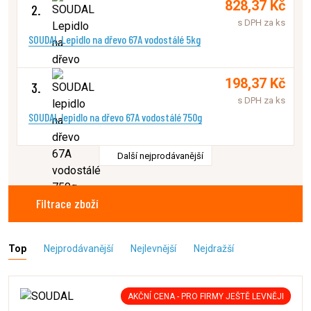
828,37 Kč
2.
s DPH za ks
SOUDAL Lepidlo na dřevo 67A vodostálé 5kg
198,37 Kč
3.
s DPH za ks
SOUDAL lepidlo na dřevo 67A vodostálé 750g
Další nejprodávanější
Filtrace zboží
Top
Nejprodávanější
Nejlevnější
Nejdražší
AKČNÍ CENA - PRO FIRMY JEŠTĚ LEVNĚJI