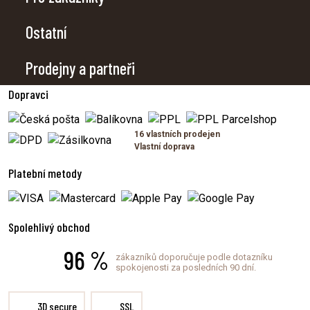
Ostatní
Prodejny a partneři
Dopravci
16 vlastních prodejen
Vlastní doprava
Platební metody
Spolehlivý obchod
96 %
zákazníků doporučuje podle dotazníku
spokojenosti za posledních 90 dní.
3D secure
SSL