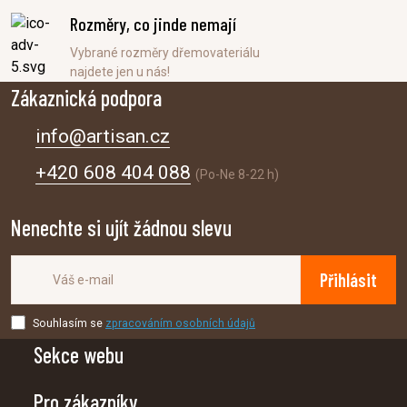
Rozměry, co jinde nemají
Vybrané rozměry dřemovateriálu
najdete jen u nás!
Zákaznická podpora
info@artisan.cz
+420 608 404 088
(Po-Ne 8-22 h)
Nenechte si ujít žádnou slevu
Přihlásit
Souhlasím se
zpracováním osobních údajů
Sekce webu
Pro zákazníky