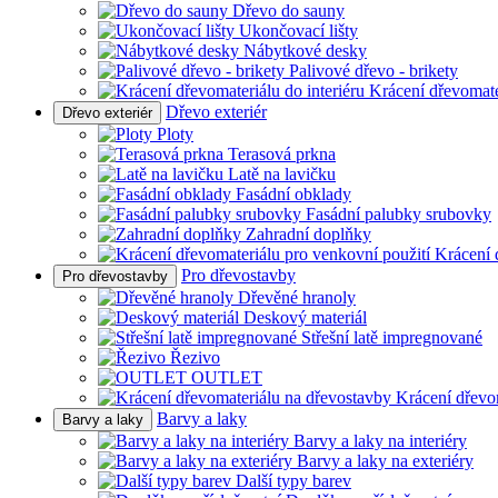
Dřevo do sauny
Ukončovací lišty
Nábytkové desky
Palivové dřevo - brikety
Krácení dřevomater
Dřevo exteriér
Dřevo exteriér
Ploty
Terasová prkna
Latě na lavičku
Fasádní obklady
Fasádní palubky srubovky
Zahradní doplňky
Krácení 
Pro dřevostavby
Pro dřevostavby
Dřevěné hranoly
Deskový materiál
Střešní latě impregnované
Řezivo
OUTLET
Krácení dřevo
Barvy a laky
Barvy a laky
Barvy a laky na interiéry
Barvy a laky na exteriéry
Další typy barev