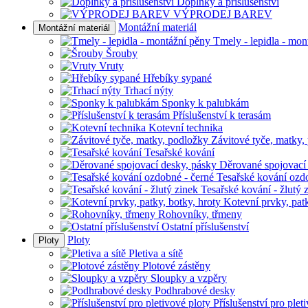
Doplňky a příslušenství
VÝPRODEJ BAREV
Montážní materiál
Montážní materiál
Tmely - lepidla - mon
Šrouby
Vruty
Hřebíky sypané
Trhací nýty
Sponky k palubkám
Příslušenství k terasám
Kotevní technika
Závitové tyče, matky,
Tesařské kování
Děrované spojovací
Tesařské kování ozd
Tesařské kování - žlutý 
Kotevní prvky, patk
Rohovníky, třmeny
Ostatní příslušenství
Ploty
Ploty
Pletiva a sítě
Plotové zástěny
Sloupky a vzpěry
Podhrabové desky
Příslušenství pro plet