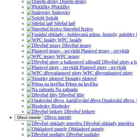
Durelis desky
Překližky
Spárovky
Sololit
Střešní latě
Stavební řezivo
WPC fasády
Dřevěné terasy
Plastové terasy - recyklát
WPC terasy
Dřevěné ploty a b
Plastové ploty - recyklát
WPC dřevoplastové ploty
Sloupky plotové
Prkna na lavičku
Na zahradu
Dřevěné lišty
Opalování dřeva, 
Biodesky
Dřevěné brikety
Dřevo interiér
Dřevo interiér
Dřevěné obklady interiéru
Obkladové panely
Dřevěné podlahy