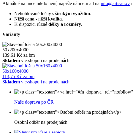
Aktuálně na lince nikdo není, napište nám e-mail na
info@artisan.cz
n
Nehoblované fošny s
širokým využitím
.
Nižší
cena
- nižší
kvalita
.
K dispozici různé
délky a rozměry
.
Varianty
50x200x4000
139,61 Kč za bm
Skladem
v e-shopu i na prodejnách
50x160x4000
113,75 Kč za bm
Skladem
v e-shopu i na prodejnách
Naše doprava po ČR
Osobní odběr na prodejnách