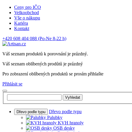
Ceny pro IČO
Velkoobchod
Vše o nákupu
Kariéra
Kontakt
+420 608 404 088
(Po-Ne 8-22 h)
Váš seznam produktů k porovnání je prázdný.
Váš seznam oblíbených prodůtů je prázdný
Pro zobrazení oblíbených produktů se prosím přihlašte
Přihlásit se
Vyhledat
Dřevo podle typu
Dřevo podle typu
Palubky
KVH hranoly
OSB desky