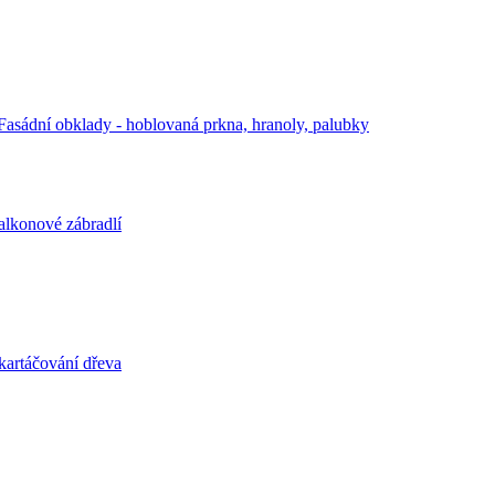
Fasádní obklady - hoblovaná prkna, hranoly, palubky
alkonové zábradlí
kartáčování dřeva