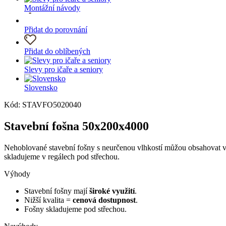
Montážní návody
Přidat do porovnání
Přidat do oblíbených
Slevy pro ičaře a seniory
Slovensko
Kód: STAVFO5020040
Stavební fošna 50x200x4000
Nehoblované stavební fošny s neurčenou vlhkostí můžou obsahovat vyšš
skladujeme v regálech pod střechou.
Výhody
Stavební fošny mají
široké využití
.
Nižší kvalita =
cenová dostupnost
.
Fošny skladujeme pod střechou.