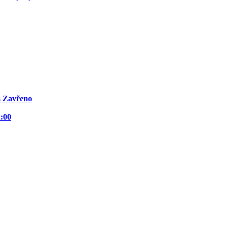
s
Zavřeno
2:00