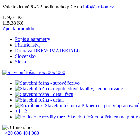
Volejte denně 8 - 22 hodin nebo pište na
info@artisan.cz
139,61 Kč
115,38 Kč
Zpět k produktu
Popis a parametry
Příslušenství
Doprava DŘEVOMATERIÁLU
Slovensko
Sleva
+4
+2
+420 608 404 088