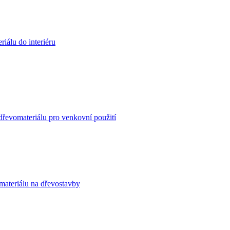
iálu do interiéru
dřevomateriálu pro venkovní použití
materiálu na dřevostavby