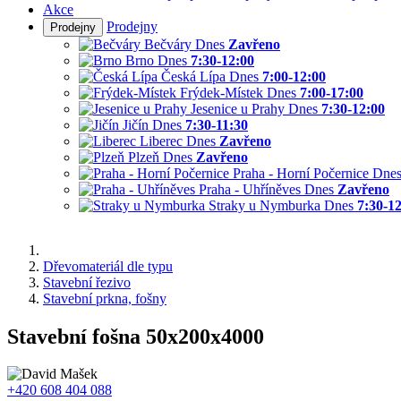
Akce
Prodejny
Prodejny
Bečváry
Dnes
Zavřeno
Brno
Dnes
7:30-12:00
Česká Lípa
Dnes
7:00-12:00
Frýdek-Místek
Dnes
7:00-17:00
Jesenice u Prahy
Dnes
7:30-12:00
Jičín
Dnes
7:30-11:30
Liberec
Dnes
Zavřeno
Plzeň
Dnes
Zavřeno
Praha - Horní Počernice
Dne
Praha - Uhříněves
Dnes
Zavřeno
Straky u Nymburka
Dnes
7:30-1
Dřevomateriál dle typu
Stavební řezivo
Stavební prkna, fošny
Stavební fošna 50x200x4000
+420 608 404 088