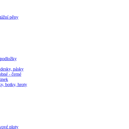
tážní pěny
 podložky
 desky, pásky
obné - černé
zinek
y, botky, hroty
ivové ploty