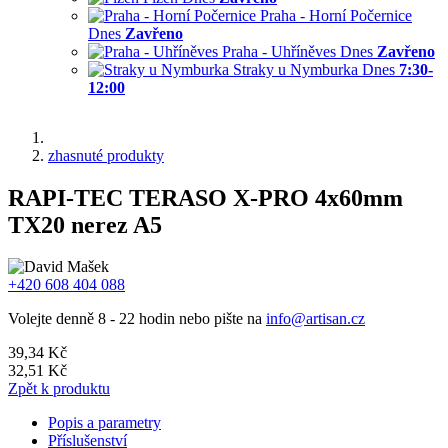
Praha - Horní Počernice
Dnes
Zavřeno
Praha - Uhříněves
Dnes
Zavřeno
Straky u Nymburka
Dnes
7:30-
12:00
zhasnuté produkty
RAPI-TEC TERASO X-PRO 4x60mm
TX20 nerez A5
+420 608 404 088
Volejte denně 8 - 22 hodin nebo pište na
info@artisan.cz
39,34 Kč
32,51 Kč
Zpět k produktu
Popis a parametry
Příslušenství