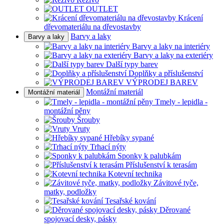
OUTLET
Krácení
dřevomateriálu na dřevostavby
Barvy a laky
Barvy a laky
Barvy a laky na interiéry
Barvy a laky na exteriéry
Další typy barev
Doplňky a příslušenství
VÝPRODEJ BAREV
Montážní materiál
Montážní materiál
Tmely - lepidla -
montážní pěny
Šrouby
Vruty
Hřebíky sypané
Trhací nýty
Sponky k palubkám
Příslušenství k terasám
Kotevní technika
Závitové tyče,
matky, podložky
Tesařské kování
Děrované
spojovací desky, pásky