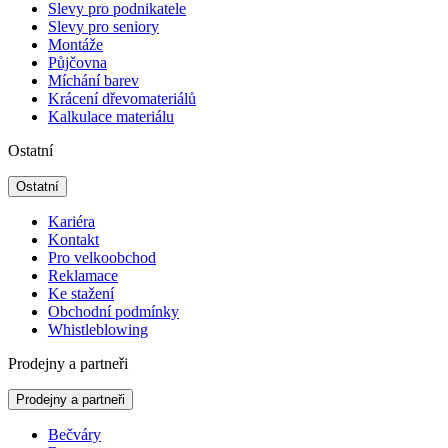
Slevy pro podnikatele
Slevy pro seniory
Montáže
Půjčovna
Míchání barev
Krácení dřevomateriálů
Kalkulace materiálu
Ostatní
Ostatní
Kariéra
Kontakt
Pro velkoobchod
Reklamace
Ke stažení
Obchodní podmínky
Whistleblowing
Prodejny a partneři
Prodejny a partneři
Bečváry