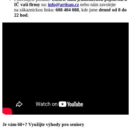
IČ vaší firmy
na:
info@artisan.cz
nebo nám zavolejte
na zákaznickou linku:
608 404 088
, kde jsme
denně od 8 do
22 hod
.
Je vám 60+? Využijte výhody pro seniory