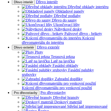
Dřevo interiér
Dřevo interiér
Dřevěné obklady interiéru
Obkladové panely
Dřevěné podlahy
Dřevo do sauny
Ukončovací lišty
Nábytkové desky
Palivové dřevo - brikety
Krácení
dřevomateriálu do interiéru
Dřevo exteriér
Dřevo exteriér
Ploty
Terasová prkna
Latě na lavičku
Fasádní obklady
Fasádní palubky
srubovky
Zahradní doplňky
Krácení dřevomateriálu pro venkovní použití
Pro dřevostavby
Pro dřevostavby
Dřevěné hranoly
Deskový materiál
Střešní latě impregnované
Řezivo