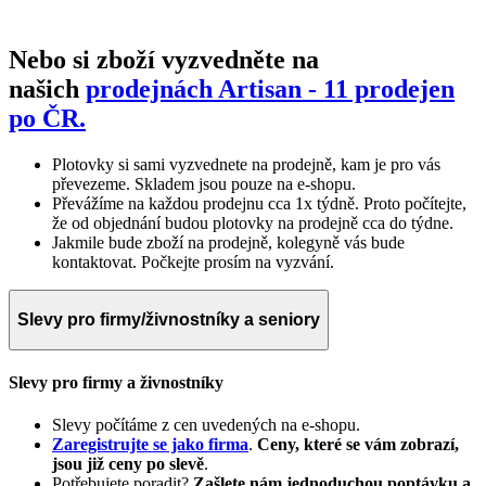
Nebo si zboží vyzvedněte na
našich
prodejnách Artisan - 11 prodejen
po ČR.
Plotovky si sami vyzvednete na prodejně, kam je pro vás
převezeme. Skladem jsou pouze na e-shopu.
Převážíme na každou prodejnu cca 1x týdně. Proto počítejte,
že od objednání budou plotovky na prodejně cca do týdne.
Jakmile bude zboží na prodejně, kolegyně vás bude
kontaktovat. Počkejte prosím na vyzvání.
Slevy pro firmy/živnostníky a seniory
Slevy pro firmy a živnostníky
Slevy počítáme z cen uvedených na e-shopu.
Zaregistrujte se jako firma
.
Ceny, které se vám zobrazí,
jsou již ceny po slevě
.
Potřebujete poradit?
Zašlete nám jednoduchou poptávku a