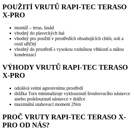
POUŽITÍ VRUTŮ RAPI-TEC TERASO
X-PRO
montáž – teras, fasád
vhodný do plaveckých hal
vhodný pro použití v prostředích obsahujících chlór, soli a
oxid siřičitý
vhodný do prostředí s vysokou vzdušnou vlhkostí a stálou
kondenzací
VÝHODY VRUTŮ RAPI-TEC TERASO
X-PRO
odolává velmi agresivnímu prostředí
drážka Torx minimalizuje vyklouznutí šroubovacího nástavce
anebo proklouznutí nástavce v drážce
maximální utahovací moment 2Nm
PROČ VRUTY RAPI-TEC TERASO X-
PRO OD NÁS?