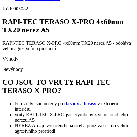
Kód: 905082
RAPI-TEC TERASO X-PRO 4x60mm
TX20 nerez A5
RAPI-TEC TERASO X-PRO 4x60mm TX20 nerez A5 - odolává
velmi agresivnímu prostředí
Výhody
Nevýhody
CO JSOU TO VRUTY RAPI-TEC
TERASO X-PRO?
tyto vruty jsou určeny pro
fasády
a
terasy
v exteriéru i
interiéru
vruty RAPI-TEC X-PRO jsou vyrobeny z velmi odolného
nerezu A5
NEREZ A5 - je vysoceodolná ocel a používá se i do velmi
agresivního prostředí