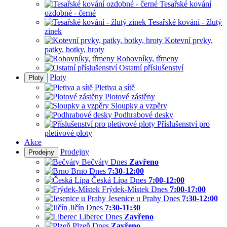
Tesařské kování
ozdobné - černé
Tesařské kování - žlutý
zinek
Kotevní prvky,
patky, botky, hroty
Rohovníky, třmeny
Ostatní příslušenství
Ploty
Ploty
Pletiva a sítě
Plotové zástěny
Sloupky a vzpěry
Podhrabové desky
Příslušenství pro
pletivové ploty
Akce
Prodejny
Prodejny
Bečváry
Dnes
Zavřeno
Brno
Dnes
7:30-12:00
Česká Lípa
Dnes
7:00-12:00
Frýdek-Místek
Dnes
7:00-17:00
Jesenice u Prahy
Dnes
7:30-12:00
Jičín
Dnes
7:30-11:30
Liberec
Dnes
Zavřeno
Plzeň
Dnes
Zavřeno