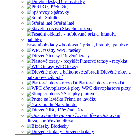
Durelis desky
Překližky
Spárovky
Sololit
Střešní latě
Stavební řezivo
Fasádní obklady - hoblovaná prkna, hranoly, palubky
WPC fasády
Dřevěné terasy
Plastové terasy - recyklát
WPC terasy
Dřevěné ploty a
balkonové zábradlí
Plastové ploty - recyklát
WPC dřevoplastové ploty
Sloupky plotové
Prkna na lavičku
Na zahradu
Dřevěné lišty
Opalování
dřeva, kartáčování dřeva
Biodesky
Dřevěné brikety