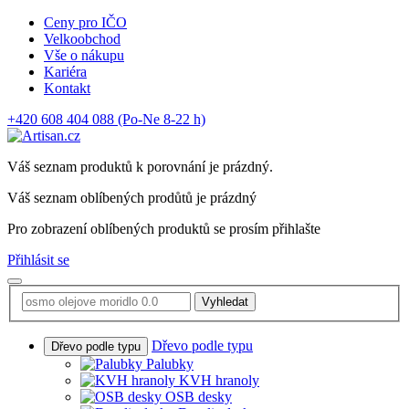
Ceny pro IČO
Velkoobchod
Vše o nákupu
Kariéra
Kontakt
+420 608 404 088
(Po-Ne 8-22 h)
Váš seznam produktů k porovnání je prázdný.
Váš seznam oblíbených prodůtů je prázdný
Pro zobrazení oblíbených produktů se prosím přihlašte
Přihlásit se
Vyhledat
Dřevo podle typu
Dřevo podle typu
Palubky
KVH hranoly
OSB desky