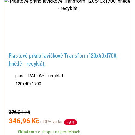
Plastové prkno lavičkové Transform 120x40x1700,
hnědé - recyklát
plast TRAPLAST recyklát
120x40x1700
376,01 Kč
346,96 Kč
s DPH za ks
-8 %
Skladem
v e-shopu i na prodejnách