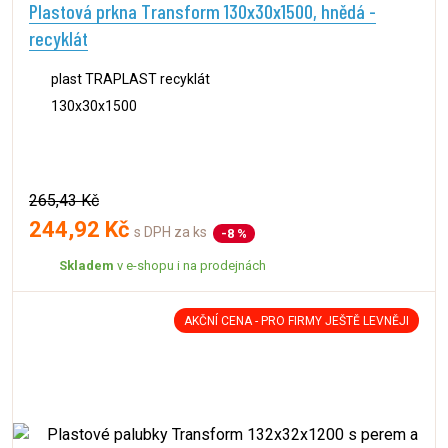
Plastová prkna Transform 130x30x1500, hnědá -
recyklát
plast TRAPLAST recyklát
130x30x1500
265,43 Kč
244,92 Kč
s DPH za ks
-8 %
Skladem
v e-shopu i na prodejnách
AKČNÍ CENA - PRO FIRMY JEŠTĚ LEVNĚJI