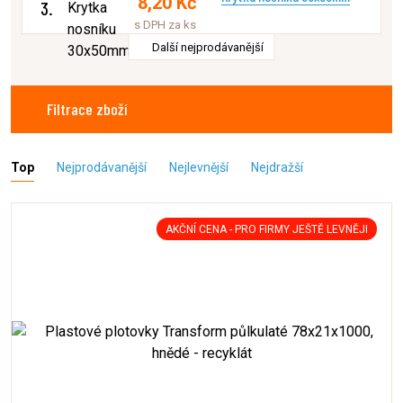
8,20 Kč
3.
s DPH za ks
Další nejprodávanější
Filtrace zboží
Top
Nejprodávanější
Nejlevnější
Nejdražší
AKČNÍ CENA - PRO FIRMY JEŠTĚ LEVNĚJI