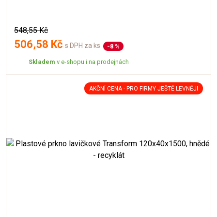
548,55 Kč
506,58 Kč
s DPH za ks
-8 %
Skladem
v e-shopu i na prodejnách
AKČNÍ CENA - PRO FIRMY JEŠTĚ LEVNĚJI