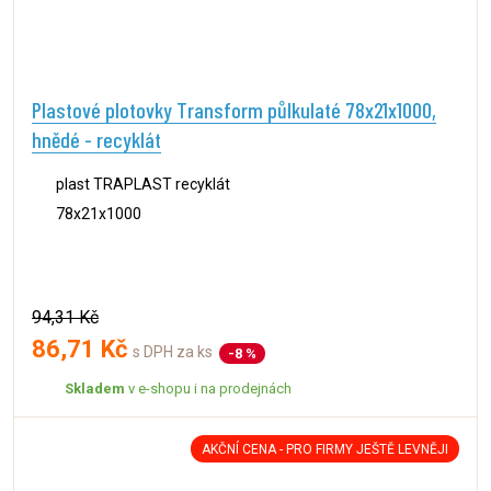
Plastové plotovky Transform půlkulaté 78x21x1000,
hnědé - recyklát
plast TRAPLAST recyklát
78x21x1000
94,31 Kč
86,71 Kč
s DPH za ks
-8 %
Skladem
v e-shopu i na prodejnách
AKČNÍ CENA - PRO FIRMY JEŠTĚ LEVNĚJI