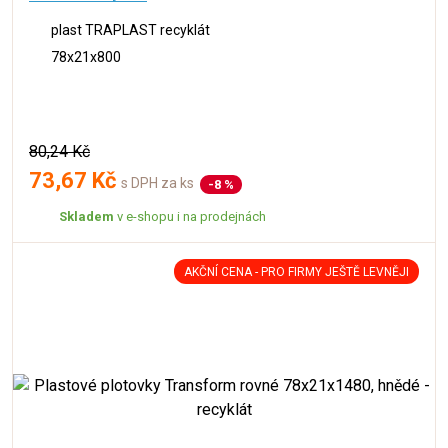
plast TRAPLAST recyklát
78x21x800
80,24 Kč
73,67 Kč
s DPH za ks
-8 %
Skladem
v e-shopu i na prodejnách
AKČNÍ CENA - PRO FIRMY JEŠTĚ LEVNĚJI