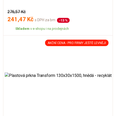
276,57 Kč
241,47 Kč
s DPH za bm
-13 %
Skladem
v e-shopu i na prodejnách
AKČNÍ CENA - PRO FIRMY JEŠTĚ LEVNĚJI