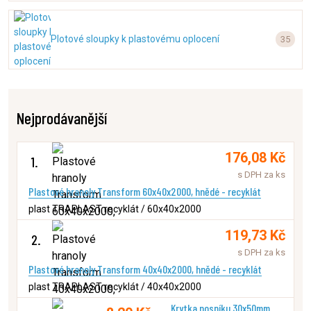
Plotové sloupky k plastovému oplocení
35
Nejprodávanější
176,08 Kč
1.
s DPH za ks
Plastové hranoly Transform 60x40x2000, hnědé - recyklát
plast TRAPLAST recyklát / 60x40x2000
119,73 Kč
2.
s DPH za ks
Plastové hranoly Transform 40x40x2000, hnědé - recyklát
plast TRAPLAST recyklát / 40x40x2000
Krytka nosníku 30x50mm