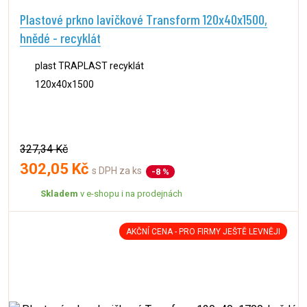
Plastové prkno lavičkové Transform 120x40x1500,
hnědé - recyklát
plast TRAPLAST recyklát
120x40x1500
327,34 Kč
302,05 Kč
s DPH za ks
-8 %
Skladem
v e-shopu i na prodejnách
AKČNÍ CENA - PRO FIRMY JEŠTĚ LEVNĚJI