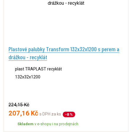
Plastové palubky Transform 132x32x1200 s perem a
drážkou - recyklát
plast TRAPLAST recyklát
132x32x1200
224,15 Kč
207,16 Kč
s DPH za ks
-8 %
Skladem
v e-shopu i na prodejnách