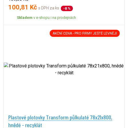
100,81 Kč
s DPH za ks
-8 %
Skladem
v e-shopu i na prodejnách
AKČNÍ CENA - PRO FIRMY JEŠTĚ LEVNĚJI
Plastové plotovky Transform půlkulaté 78x21x800,
hnědé - recyklát