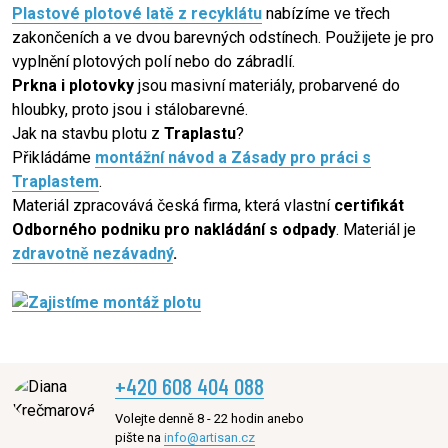
Plastové plotové latě z recyklátu
nabízíme ve třech
zakončeních a ve dvou barevných odstínech. Použijete je pro
vyplnění plotových polí nebo do zábradlí.
Prkna i plotovky
jsou masivní materiály, probarvené do
hloubky, proto jsou i stálobarevné.
Jak na stavbu plotu z
Traplastu
?
Přikládáme
montážní návod a Zásady pro práci s
Traplastem
.
Materiál zpracovává česká firma, která vlastní
certifikát
Odborného podniku pro nakládání s odpady
. Materiál je
zdravotně nezávadný
.
+420 608 404 088
Volejte denně 8 - 22 hodin anebo
pište na
info@artisan.cz