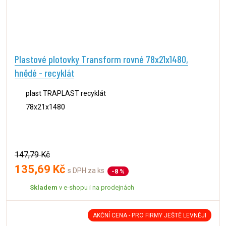
Plastové plotovky Transform rovné 78x21x1480,
hnědé - recyklát
plast TRAPLAST recyklát
78x21x1480
147,79 Kč
135,69 Kč
s DPH za ks
-8 %
Skladem
v e-shopu i na prodejnách
AKČNÍ CENA - PRO FIRMY JEŠTĚ LEVNĚJI