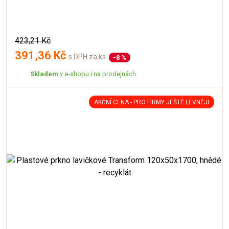
423,21 Kč
391,36 Kč
s DPH za ks
-8 %
Skladem
v e-shopu i na prodejnách
AKČNÍ CENA - PRO FIRMY JEŠTĚ LEVNĚJI