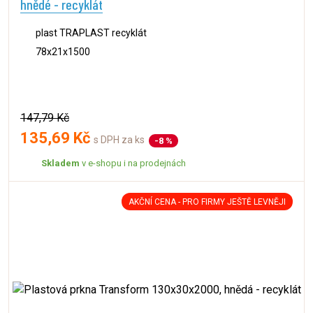
hnědé - recyklát
plast TRAPLAST recyklát
78x21x1500
147,79 Kč
135,69 Kč
s DPH za ks
-8 %
Skladem
v e-shopu i na prodejnách
AKČNÍ CENA - PRO FIRMY JEŠTĚ LEVNĚJI