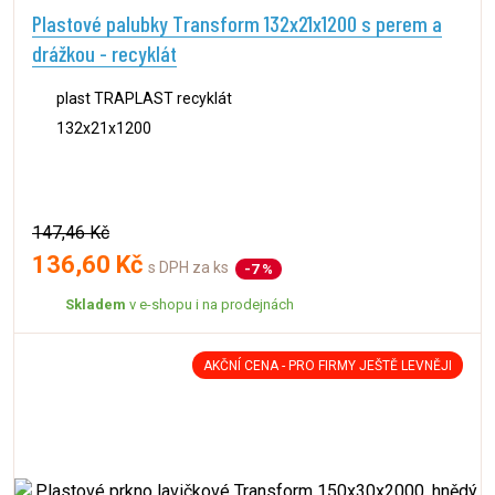
Plastové palubky Transform 132x21x1200 s perem a
drážkou - recyklát
plast TRAPLAST recyklát
132x21x1200
147,46 Kč
136,60 Kč
s DPH za ks
-7 %
Skladem
v e-shopu i na prodejnách
AKČNÍ CENA - PRO FIRMY JEŠTĚ LEVNĚJI