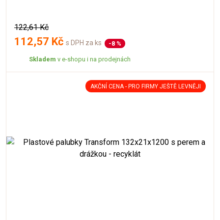
122,61 Kč
112,57 Kč
s DPH za ks
-8 %
Skladem
v e-shopu i na prodejnách
AKČNÍ CENA - PRO FIRMY JEŠTĚ LEVNĚJI