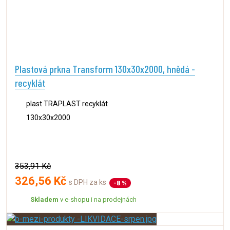
Plastová prkna Transform 130x30x2000, hnědá -
recyklát
plast TRAPLAST recyklát
130x30x2000
353,91 Kč
326,56 Kč
s DPH za ks
-8 %
Skladem
v e-shopu i na prodejnách