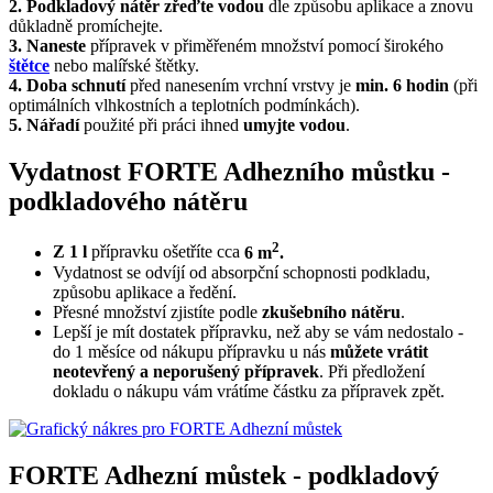
2. Podkladový nátěr zřeďte vodou
dle způsobu aplikace a znovu
důkladně promíchejte.
3. Naneste
přípravek v přiměřeném množství pomocí širokého
štětce
nebo malířské štětky.
4. Doba schnutí
před nanesením vrchní vrstvy je
min. 6 hodin
(při
optimálních vlhkostních a teplotních podmínkách).
5. Nářadí
použité při práci ihned
umyjte vodou
.
Vydatnost FORTE Adhezního můstku -
podkladového nátěru
2
Z 1 l
přípravku ošetříte cca
6 m
.
Vydatnost se odvíjí od absorpční schopnosti podkladu,
způsobu aplikace a ředění.
Přesné množství zjistíte podle
zkušebního nátěru
.
Lepší je mít dostatek přípravku, než aby se vám nedostalo -
do 1 měsíce od nákupu přípravku u nás
můžete vrátit
neotevřený a neporušený přípravek
. Při předložení
dokladu o nákupu vám vrátíme částku za přípravek zpět.
FORTE Adhezní můstek - podkladový