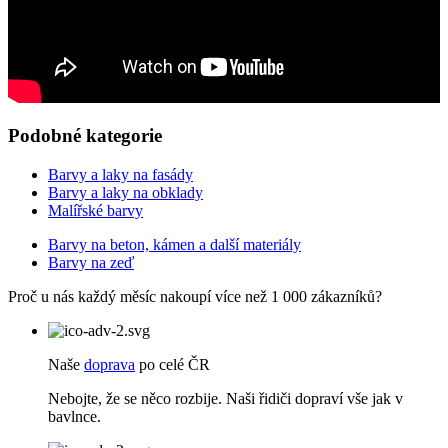
Podobné kategorie
Barvy a laky na fasády
Barvy a laky na obklady
Malířské barvy
Barvy na beton, kámen a další materiály
Barvy na zeď
Proč u nás každý měsíc nakoupí více než 1 000 zákazníků?
Naše
doprava
po celé ČR
Nebojte, že se něco rozbije. Naši řidiči dopraví vše jak v
bavlnce.