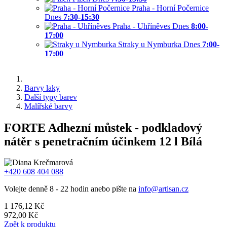
Praha - Horní Počernice
Dnes
7:30-15:30
Praha - Uhříněves
Dnes
8:00-
17:00
Straky u Nymburka
Dnes
7:00-
17:00
Barvy laky
Další typy barev
Malířské barvy
FORTE Adhezní můstek - podkladový
nátěr s penetračním účinkem 12 l Bílá
+420 608 404 088
Volejte denně 8 - 22 hodin anebo pište na
info@artisan.cz
1 176,12 Kč
972,00 Kč
Zpět k produktu