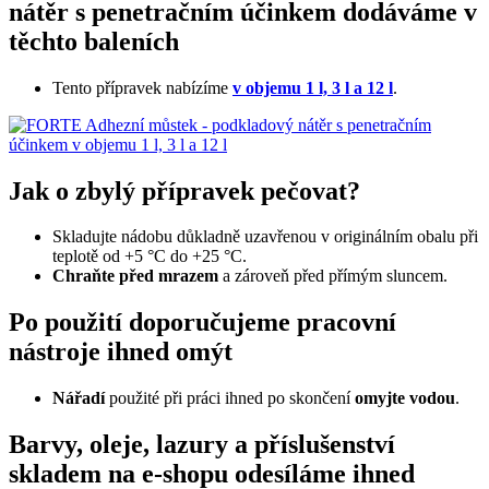
nátěr s penetračním účinkem dodáváme v
těchto baleních
Tento přípravek nabízíme
v objemu 1 l, 3 l a 12 l
.
Jak o zbylý přípravek pečovat?
Skladujte nádobu důkladně uzavřenou v originálním obalu při
teplotě od +5 °C do +25 °C.
Chraňte před mrazem
a zároveň před přímým sluncem.
Po použití doporučujeme pracovní
nástroje ihned omýt
Nářadí
použité při práci ihned po skončení
omyjte vodou
.
Barvy, oleje, lazury a příslušenství
skladem na e-shopu odesíláme ihned