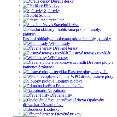
Durelis desky
Překližky
Spárovky
Sololit
Střešní latě
Stavební řezivo
Fasádní obklady - hoblovaná prkna, hranoly, palubky
WPC fasády
Dřevěné terasy
Plastové terasy - recyklát
WPC terasy
Dřevěné ploty a
balkonové zábradlí
Plastové ploty - recyklát
WPC dřevoplastové ploty
Sloupky plotové
Prkna na lavičku
Na zahradu
Dřevěné lišty
Opalování
dřeva, kartáčování dřeva
Biodesky
Dřevěné brikety