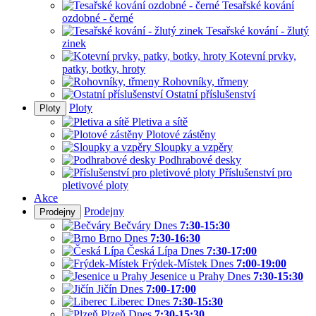
Tesařské kování
ozdobné - černé
Tesařské kování - žlutý
zinek
Kotevní prvky,
patky, botky, hroty
Rohovníky, třmeny
Ostatní příslušenství
Ploty
Ploty
Pletiva a sítě
Plotové zástěny
Sloupky a vzpěry
Podhrabové desky
Příslušenství pro
pletivové ploty
Akce
Prodejny
Prodejny
Bečváry
Dnes
7:30-15:30
Brno
Dnes
7:30-16:30
Česká Lípa
Dnes
7:30-17:00
Frýdek-Místek
Dnes
7:00-19:00
Jesenice u Prahy
Dnes
7:30-15:30
Jičín
Dnes
7:00-17:00
Liberec
Dnes
7:30-15:30
Plzeň
Dnes
7:30-15:30