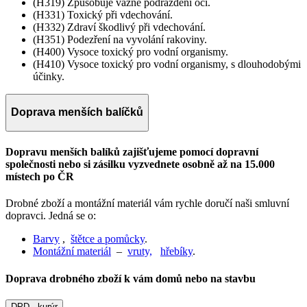
(H319) Způsobuje vážné podráždění očí.
(H331) Toxický při vdechování.
(H332) Zdraví škodlivý při vdechování.
(H351) Podezření na vyvolání rakoviny.
(H400) Vysoce toxický pro vodní organismy.
(H410) Vysoce toxický pro vodní organismy, s dlouhodobými
účinky.
Doprava menších balíčků
Dopravu menších balíků zajišťujeme pomocí dopravní
společnosti nebo si zásilku vyzvednete osobně až na 15.000
místech po ČR
Drobné zboží a montážní materiál vám rychle doručí naši smluvní
dopravci. Jedná se o:
Barvy
,
štětce a pomůcky
.
Montážní materiál
–
vruty,
hřebíky
.
Doprava drobného zboží k vám domů nebo na stavbu
DPD - kurýr