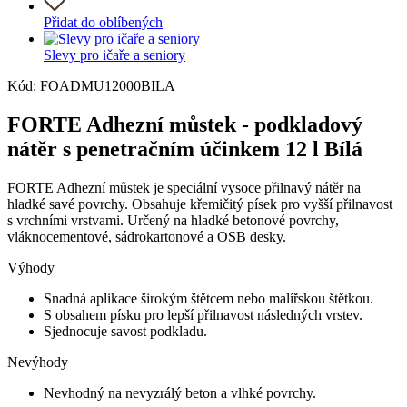
Přidat do oblíbených
Slevy pro ičaře a seniory
Kód: FOADMU12000BILA
FORTE Adhezní můstek - podkladový
nátěr s penetračním účinkem 12 l Bílá
FORTE Adhezní můstek je speciální vysoce přilnavý nátěr na
hladké savé povrchy. Obsahuje křemičitý písek pro vyšší přilnavost
s vrchními vrstvami. Určený na hladké betonové povrchy,
vláknocementové, sádrokartonové a OSB desky.
Výhody
Snadná aplikace širokým štětcem nebo malířskou štětkou.
S obsahem písku pro lepší přilnavost následných vrstev.
Sjednocuje savost podkladu.
Nevýhody
Nevhodný na nevyzrálý beton a vlhké povrchy.