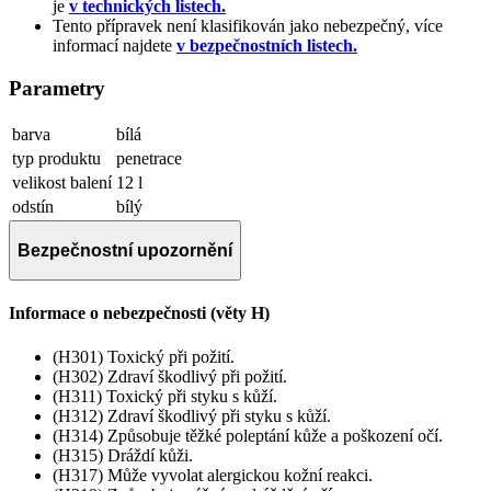
je
v technických listech.
Tento přípravek není klasifikován jako nebezpečný, více
informací najdete
v bezpečnostních listech.
Parametry
barva
bílá
typ produktu
penetrace
velikost balení
12 l
odstín
bílý
Bezpečnostní upozornění
Informace o nebezpečnosti (věty H)
(H301) Toxický při požití.
(H302) Zdraví škodlivý při požití.
(H311) Toxický při styku s kůží.
(H312) Zdraví škodlivý při styku s kůží.
(H314) Způsobuje těžké poleptání kůže a poškození očí.
(H315) Dráždí kůži.
(H317) Může vyvolat alergickou kožní reakci.