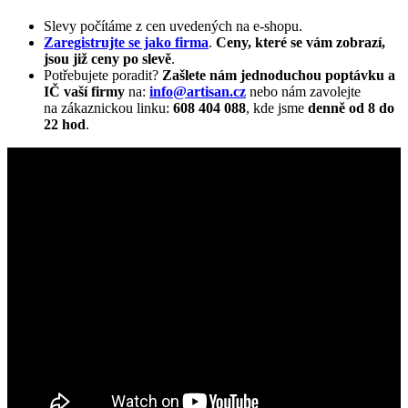
Slevy počítáme z cen uvedených na e-shopu.
Zaregistrujte se jako firma
.
Ceny, které se vám zobrazí,
jsou již ceny po slevě
.
Potřebujete poradit?
Zašlete nám jednoduchou poptávku a
IČ vaší firmy
na:
info@artisan.cz
nebo nám zavolejte
na zákaznickou linku:
608 404 088
, kde jsme
denně od 8 do
22 hod
.