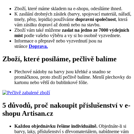
Zboží, které máme skladem na e-shopu, odesíláme ihned.
K zasílání drobných zásilek (barvy, spojovací materiál, nářadí,
tmely, pěny, lepidla) používáme
dopravní společnost
, která
vám zásilku dopraví až domů nebo na stavbu.
Zboží vám také můžeme
zaslat na jedno ze 7000 výdejních
míst
podle vašeho výběru a vy si ho osobně vyzvednete.
Informace o přepravě nebo vyzvednutí jsou na
stránce
Doprava.
Zboží, které posíláme, pečlivě balíme
Plechové nádoby na barvy jsou křehké a snadno se
promáčknou, proto zboží pečlivě balíme. Menší plechovky do
kartonu nebo větší do bublinkové fólie.
5 důvodů, proč nakoupit příslušenství v e-
shopu Artisan.cz
Každou objednávku řešíme individuálně.
Objednáte-li si
barvy, laky, příslušenství s dřevomateriálem, nabídneme vám