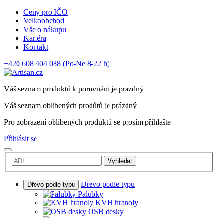
Ceny pro IČO
Velkoobchod
Vše o nákupu
Kariéra
Kontakt
+420 608 404 088
(Po-Ne 8-22 h)
Váš seznam produktů k porovnání je prázdný.
Váš seznam oblíbených prodůtů je prázdný
Pro zobrazení oblíbených produktů se prosím přihlašte
Přihlásit se
Vyhledat
Dřevo podle typu
Dřevo podle typu
Palubky
KVH hranoly
OSB desky