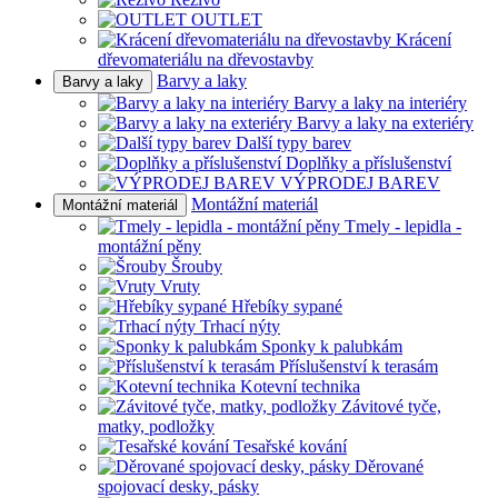
OUTLET
Krácení
dřevomateriálu na dřevostavby
Barvy a laky
Barvy a laky
Barvy a laky na interiéry
Barvy a laky na exteriéry
Další typy barev
Doplňky a příslušenství
VÝPRODEJ BAREV
Montážní materiál
Montážní materiál
Tmely - lepidla -
montážní pěny
Šrouby
Vruty
Hřebíky sypané
Trhací nýty
Sponky k palubkám
Příslušenství k terasám
Kotevní technika
Závitové tyče,
matky, podložky
Tesařské kování
Děrované
spojovací desky, pásky