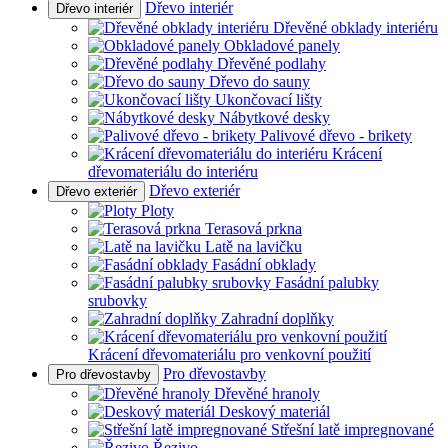
Dřevo interiér
Dřevo interiér
Dřevěné obklady interiéru
Obkladové panely
Dřevěné podlahy
Dřevo do sauny
Ukončovací lišty
Nábytkové desky
Palivové dřevo - brikety
Krácení
dřevomateriálu do interiéru
Dřevo exteriér
Dřevo exteriér
Ploty
Terasová prkna
Latě na lavičku
Fasádní obklady
Fasádní palubky
srubovky
Zahradní doplňky
Krácení dřevomateriálu pro venkovní použití
Pro dřevostavby
Pro dřevostavby
Dřevěné hranoly
Deskový materiál
Střešní latě impregnované
Řezivo