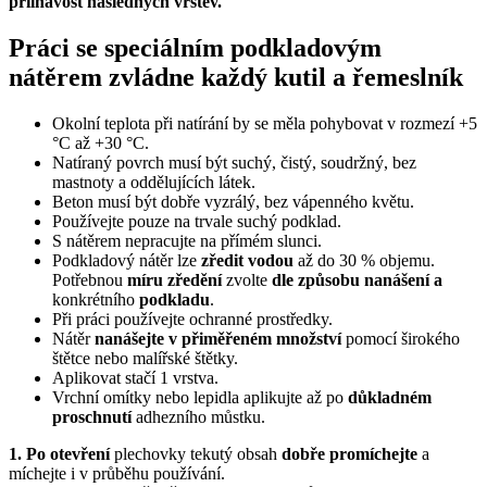
přilnavost následných vrstev.
Práci se speciálním podkladovým
nátěrem zvládne každý kutil a řemeslník
Okolní teplota při natírání by se měla pohybovat v rozmezí +5
°C až +30 °C.
Natíraný povrch musí být suchý, čistý, soudržný, bez
mastnoty a oddělujících látek.
Beton musí být dobře vyzrálý, bez vápenného květu.
Používejte pouze na trvale suchý podklad.
S nátěrem nepracujte na přímém slunci.
Podkladový nátěr lze
zředit vodou
až do 30 % objemu.
Potřebnou
míru zředění
zvolte
dle způsobu nanášení a
konkrétního
podkladu
.
Při práci používejte ochranné prostředky.
Nátěr
nanášejte v přiměřeném množství
pomocí širokého
štětce nebo malířské štětky.
Aplikovat stačí 1 vrstva.
Vrchní omítky nebo lepidla aplikujte až po
důkladném
proschnutí
adhezního můstku.
1. Po otevření
plechovky tekutý obsah
dobře promíchejte
a
míchejte i v průběhu používání.