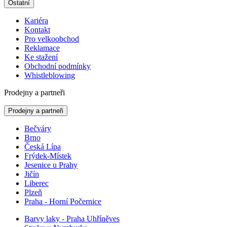
Ostatní
Kariéra
Kontakt
Pro velkoobchod
Reklamace
Ke stažení
Obchodní podmínky
Whistleblowing
Prodejny a partneři
Prodejny a partneři
Bečváry
Brno
Česká Lípa
Frýdek-Místek
Jesenice u Prahy
Jičín
Liberec
Plzeň
Praha - Horní Počernice
Barvy laky - Praha Uhříněves