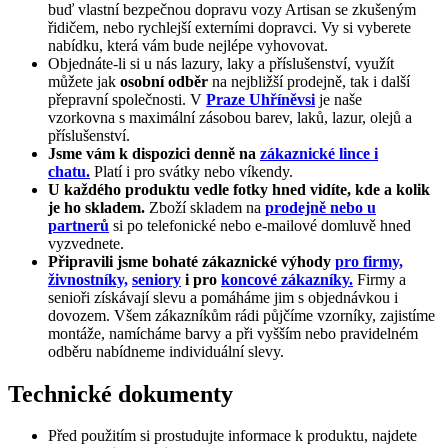
buď vlastní bezpečnou dopravu vozy Artisan se zkušeným
řidičem, nebo rychlejší externími dopravci. Vy si vyberete
nabídku, která vám bude nejlépe vyhovovat.
Objednáte-li si u nás lazury, laky a příslušenství, využít
můžete jak
osobní odběr
na nejbližší prodejně, tak i další
přepravní společnosti. V
Praze Uhříněvsi
je naše
vzorkovna s maximální zásobou barev, laků, lazur, olejů a
příslušenství.
Jsme vám k dispozici denně na
zákaznické lince i
chatu.
Platí i pro svátky nebo víkendy.
U každého produktu vedle fotky hned vidíte, kde a kolik
je ho skladem.
Zboží skladem na
prodejně nebo u
partnerů
si po telefonické nebo e-mailové domluvě hned
vyzvednete.
Připravili jsme bohaté zákaznické výhody
pro firmy,
živnostníky,
seniory
i pro
koncové zákazníky.
Firmy a
senioři získávají slevu a pomáháme jim s objednávkou i
dovozem. Všem zákazníkům rádi půjčíme vzorníky, zajistíme
montáže, namícháme barvy a při vyšším nebo pravidelném
odběru nabídneme individuální slevy.
Technické dokumenty
Před použitím si prostudujte informace k produktu, najdete