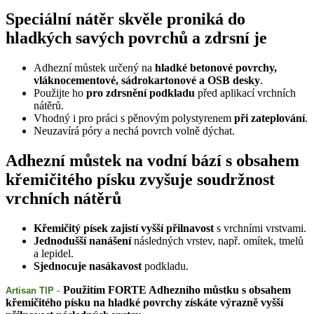
Speciální nátěr skvěle proniká do
hladkých savých povrchů a zdrsní je
Adhezní můstek určený na
hladké betonové povrchy,
vláknocementové, sádrokartonové a OSB desky
.
Použijte ho
pro zdrsnění podkladu
před aplikací vrchních
nátěrů.
Vhodný i pro práci s pěnovým polystyrenem
při zateplování
.
Neuzavírá póry a nechá povrch volně dýchat.
Adhezní můstek na vodní bází s obsahem
křemičitého písku zvyšuje soudržnost
vrchních nátěrů
Křemičitý písek zajistí vyšší přilnavost
s vrchními vrstvami.
Jednodušší nanášení
následných vrstev, např. omítek, tmelů
a lepidel.
Sjednocuje nasákavost
podkladu.
Použitím FORTE Adhezního můstku s obsahem
-
Artisan TIP 
křemičitého písku na hladké povrchy získáte výrazně vyšší