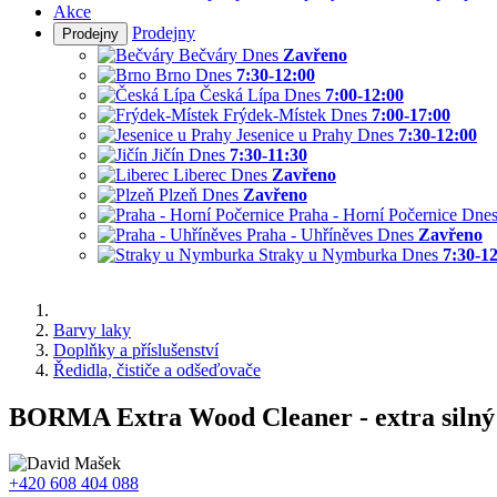
Akce
Prodejny
Prodejny
Bečváry
Dnes
Zavřeno
Brno
Dnes
7:30-12:00
Česká Lípa
Dnes
7:00-12:00
Frýdek-Místek
Dnes
7:00-17:00
Jesenice u Prahy
Dnes
7:30-12:00
Jičín
Dnes
7:30-11:30
Liberec
Dnes
Zavřeno
Plzeň
Dnes
Zavřeno
Praha - Horní Počernice
Dne
Praha - Uhříněves
Dnes
Zavřeno
Straky u Nymburka
Dnes
7:30-1
Barvy laky
Doplňky a příslušenství
Ředidla, čističe a odšeďovače
BORMA Extra Wood Cleaner - extra silný č
+420 608 404 088