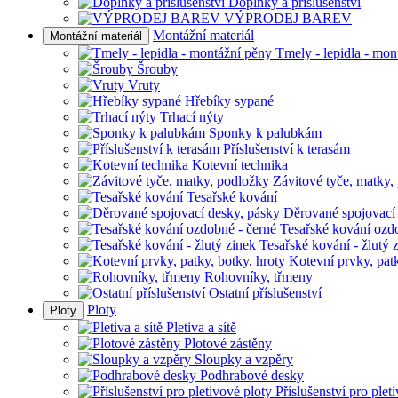
Doplňky a příslušenství
VÝPRODEJ BAREV
Montážní materiál
Montážní materiál
Tmely - lepidla - mon
Šrouby
Vruty
Hřebíky sypané
Trhací nýty
Sponky k palubkám
Příslušenství k terasám
Kotevní technika
Závitové tyče, matky,
Tesařské kování
Děrované spojovací
Tesařské kování ozd
Tesařské kování - žlutý 
Kotevní prvky, patk
Rohovníky, třmeny
Ostatní příslušenství
Ploty
Ploty
Pletiva a sítě
Plotové zástěny
Sloupky a vzpěry
Podhrabové desky
Příslušenství pro plet