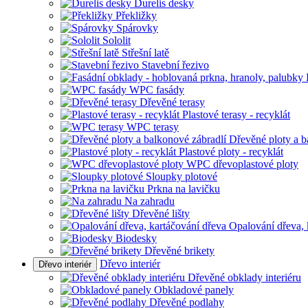
Durelis desky
Překližky
Spárovky
Sololit
Střešní latě
Stavební řezivo
WPC fasády
Dřevěné terasy
Plastové terasy - recyklát
WPC terasy
Dřevěné ploty a b
Plastové ploty - recyklát
WPC dřevoplastové ploty
Sloupky plotové
Prkna na lavičku
Na zahradu
Dřevěné lišty
Opalování dřeva, 
Biodesky
Dřevěné brikety
Dřevo interiér
Dřevo interiér
Dřevěné obklady interiéru
Obkladové panely
Dřevěné podlahy