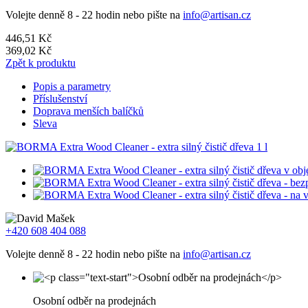
Volejte denně 8 - 22 hodin nebo pište na
info@artisan.cz
446,51 Kč
369,02 Kč
Zpět k produktu
Popis a parametry
Příslušenství
Doprava menších balíčků
Sleva
+420 608 404 088
Volejte denně 8 - 22 hodin nebo pište na
info@artisan.cz
Osobní odběr na prodejnách