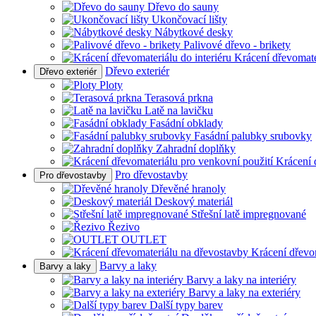
Dřevo do sauny
Ukončovací lišty
Nábytkové desky
Palivové dřevo - brikety
Krácení dřevomater
Dřevo exteriér
Dřevo exteriér
Ploty
Terasová prkna
Latě na lavičku
Fasádní obklady
Fasádní palubky srubovky
Zahradní doplňky
Krácení 
Pro dřevostavby
Pro dřevostavby
Dřevěné hranoly
Deskový materiál
Střešní latě impregnované
Řezivo
OUTLET
Krácení dřevo
Barvy a laky
Barvy a laky
Barvy a laky na interiéry
Barvy a laky na exteriéry
Další typy barev