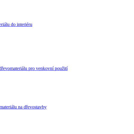
iálu do interiéru
dřevomateriálu pro venkovní použití
materiálu na dřevostavby