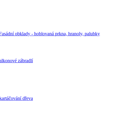
Fasádní obklady - hoblovaná prkna, hranoly, palubky
alkonové zábradlí
kartáčování dřeva