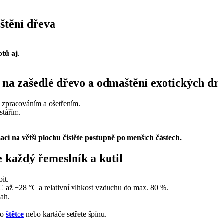
ištění dřeva
otů aj.
ě, na zašedlé dřevo a odmaštění exotických 
 zpracováním a ošetřením.
stářím.
kaci na větší plochu čistěte postupně po menších částech.
e každý řemeslník a kutil
it.
°C až +28 °C a relativní vlhkost vzduchu do max. 80 %.
lah.
ho
štětce
nebo kartáče setřete špínu.