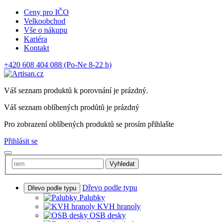
Ceny pro IČO
Velkoobchod
Vše o nákupu
Kariéra
Kontakt
+420 608 404 088
(Po-Ne 8-22 h)
Váš seznam produktů k porovnání je prázdný.
Váš seznam oblíbených prodůtů je prázdný
Pro zobrazení oblíbených produktů se prosím přihlašte
Přihlásit se
Vyhledat
Dřevo podle typu
Dřevo podle typu
Palubky
KVH hranoly
OSB desky