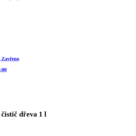
s
Zavřeno
2:00
istič dřeva 1 l