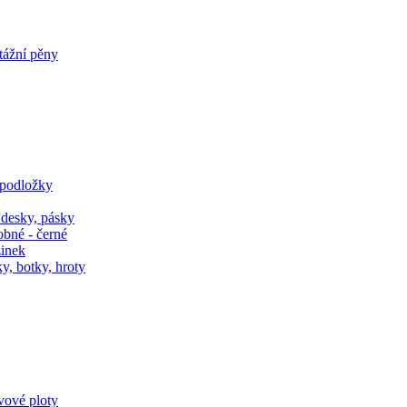
tážní pěny
 podložky
 desky, pásky
obné - černé
zinek
y, botky, hroty
ivové ploty