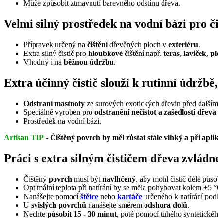
Může způsobit ztmavnutí barevného odstínu dřeva.
Velmi silný prostředek na vodní bázi pro č
Přípravek určený na
čištění
dřevěných ploch v
exteriéru
.
Extra silný čistič pro
hloubkové
čištění např.
teras, laviček, pl
Vhodný i na
běžnou údržbu
.
Extra účinný čistič slouží k rutinní údržb
Odstraní mastnoty
ze surových exotických dřevin před dalším
Speciálně vyroben pro
odstranění
nečistot a zašedlosti dřeva
Prostředek na vodní bázi.
Artisan TIP
- Čištěný povrch by měl zůstat stále vlhký a při apli
Práci s extra silným čističem dřeva zvládn
Čištěný
povrch
musí být
navlhčený
, aby mohl čistič déle působ
Optimální teplota při natírání by se měla pohybovat kolem +5 
Nanášejte pomocí
štětce
nebo
kartáče
určeného k natírání pod
U
svislých povrchů
nanášejte směrem
odshora dolů
.
Nechte
působit 15 - 30 minut
, poté pomocí tuhého syntetické