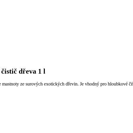
istič dřeva 1 l
mastnoty ze surových exotických dřevin. Je vhodný pro hloubkové čištěn