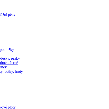
tážní pěny
 podložky
 desky, pásky
obné - černé
zinek
y, botky, hroty
ivové ploty