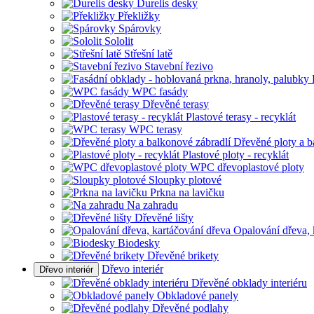
Durelis desky
Překližky
Spárovky
Sololit
Střešní latě
Stavební řezivo
WPC fasády
Dřevěné terasy
Plastové terasy - recyklát
WPC terasy
Dřevěné ploty a b
Plastové ploty - recyklát
WPC dřevoplastové ploty
Sloupky plotové
Prkna na lavičku
Na zahradu
Dřevěné lišty
Opalování dřeva, 
Biodesky
Dřevěné brikety
Dřevo interiér
Dřevo interiér
Dřevěné obklady interiéru
Obkladové panely
Dřevěné podlahy