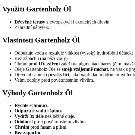
Využití Gartenholz Öl
Dřevěné terasy
z evropských i exotických dřevin.
Zahradní nábytek.
Vlastnosti Gartenholz Öl
Odpuzuje vodu a reguluje vlhkost (vysoký hydrofobní účinek)
Bez zápachu (na bázi vody).
Chrání proti
UV záření
zaleží na pigmentaci barvy (čím tmavší,
Oleje Gartenholz-Öle se
smějí vzájemně míchat
, ne však s ji
Dřevo obsahující
pryskyřici
, jako například modřín, omýt řed
Velmi odolný proti povětrnostním vlivům.
Výhody Gartenholz Öl
Rychle schnou
cí.
Odpuzuje vodu
i špínu.
V
ydrží 3x déle
než běžné oleje.
Odolnost
proti povětrnostním vlivům.
Chrání
proti řasám a plísni.
B
ez zápachu
.