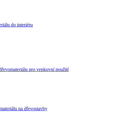
iálu do interiéru
dřevomateriálu pro venkovní použití
materiálu na dřevostavby