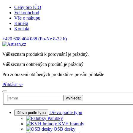
Ceny pro IČO
Velkoobchod
Vše o nákupu
Kariéra
Kontakt
+420 608 404 088
(Po-Ne 8-22 h)
Váš seznam produktů k porovnání je prázdný.
Váš seznam oblíbených prodůtů je prázdný
Pro zobrazení oblíbených produktů se prosím přihlašte
Přihlásit se
Vyhledat
Dřevo podle typu
Dřevo podle typu
Palubky
KVH hranoly
OSB desky