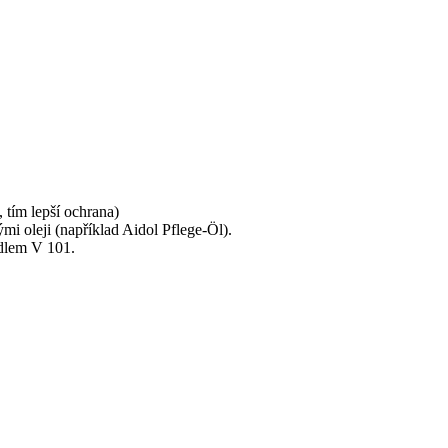
 tím lepší ochrana)
nými oleji (například Aidol Pflege-Öl).
idlem V 101.