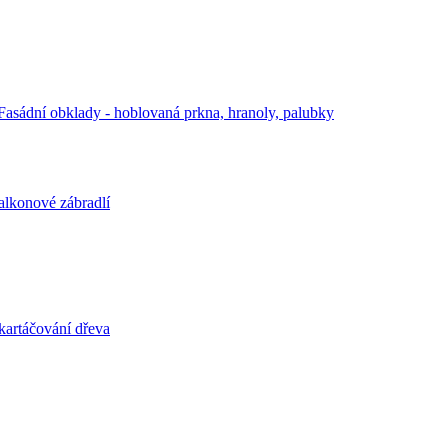
Fasádní obklady - hoblovaná prkna, hranoly, palubky
alkonové zábradlí
kartáčování dřeva