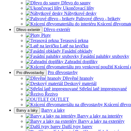
Dřevo do sauny
Ukončovací lišty
Nábytkové desky
Palivové dřevo - brikety
Krácení dřevomater
Dřevo exteriér
Dřevo exteriér
Ploty
Terasová prkna
Latě na lavičku
Fasádní obklady
Fasádní palubky srubovky
Zahradní doplňky
Krácení 
Pro dřevostavby
Pro dřevostavby
Dřevěné hranoly
Deskový materiál
Střešní latě impregnované
Řezivo
OUTLET
Krácení dřevo
Barvy a laky
Barvy a laky
Barvy a laky na interiéry
Barvy a laky na exteriéry
Další typy barev