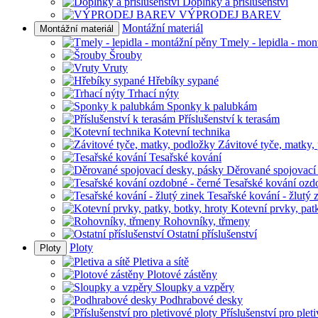
Doplňky a příslušenství
VÝPRODEJ BAREV
Montážní materiál
Montážní materiál
Tmely - lepidla - mon
Šrouby
Vruty
Hřebíky sypané
Trhací nýty
Sponky k palubkám
Příslušenství k terasám
Kotevní technika
Závitové tyče, matky,
Tesařské kování
Děrované spojovací
Tesařské kování ozd
Tesařské kování - žlutý 
Kotevní prvky, patk
Rohovníky, třmeny
Ostatní příslušenství
Ploty
Ploty
Pletiva a sítě
Plotové zástěny
Sloupky a vzpěry
Podhrabové desky
Příslušenství pro plet