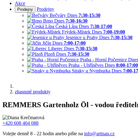
Akce
Prodejny
Prodejny
Bečváry
Dnes
7:30-15:30
Brno
Dnes
7:30-16:30
Česká Lípa
Dnes
7:30-17:00
Frýdek-Místek
Dnes
7:00-19:00
Jesenice u Prahy
Dnes
7:30-15:30
Jičín
Dnes
7:00-17:00
Liberec
Dnes
7:30-15:30
Plzeň
Dnes
7:30-15:30
Praha - Horní Počernice
Dne
Praha - Uhříněves
Dnes
8:00-17:00
Straky u Nymburka
Dnes
7:00-1
zhasnuté produkty
REMMERS Gartenholz Öl - vodou ředitelný
+420 608 404 088
Volejte denně 8 - 22 hodin anebo pište na
info@artisan.cz