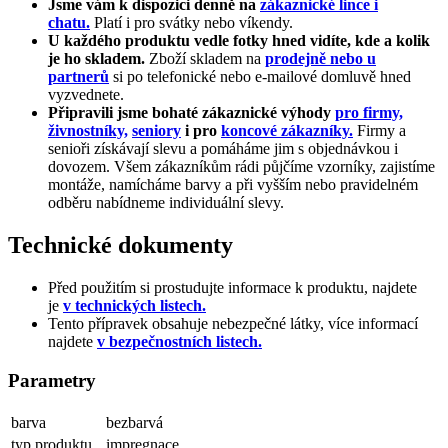
Jsme vám k dispozici denně na
zákaznické lince i
chatu.
Platí i pro svátky nebo víkendy.
U každého produktu vedle fotky hned vidíte, kde a kolik
je ho skladem.
Zboží skladem na
prodejně nebo u
partnerů
si po telefonické nebo e-mailové domluvě hned
vyzvednete.
Připravili jsme bohaté zákaznické výhody
pro firmy,
živnostníky,
seniory
i pro
koncové zákazníky.
Firmy a
senioři získávají slevu a pomáháme jim s objednávkou i
dovozem. Všem zákazníkům rádi půjčíme vzorníky, zajistíme
montáže, namícháme barvy a při vyšším nebo pravidelném
odběru nabídneme individuální slevy.
Technické dokumenty
Před použitím si prostudujte informace k produktu, najdete
je
v technických listech.
Tento přípravek obsahuje nebezpečné látky, více informací
najdete
v bezpečnostních listech.
Parametry
barva
bezbarvá
typ produktu
impregnace