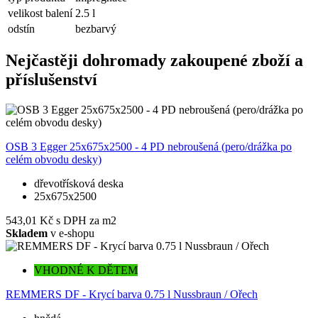
velikost balení
2.5 l
odstín
bezbarvý
Nejčastěji dohromady zakoupené zboží a
příslušenství
OSB 3 Egger 25x675x2500 - 4 PD nebroušená (pero/drážka po
celém obvodu desky)
dřevotřísková deska
25x675x2500
543,01 Kč
s DPH za m2
Skladem
v e-shopu
VHODNÉ K DĚTEM
REMMERS DF - Krycí barva 0.75 l Nussbraun / Ořech