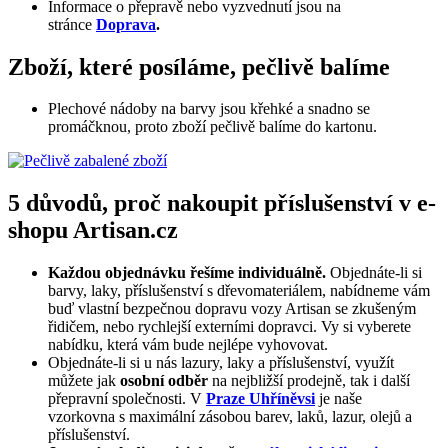
Informace o přepravě nebo vyzvednutí jsou na
stránce
Doprava
.
Zboží, které posíláme, pečlivě balíme
Plechové nádoby na barvy jsou křehké a snadno se
promáčknou, proto zboží pečlivě balíme do kartonu.
5 důvodů, proč nakoupit příslušenství v e-
shopu Artisan.cz
Každou objednávku řešíme individuálně.
Objednáte-li si
barvy, laky, příslušenství s dřevomateriálem, nabídneme vám
buď vlastní bezpečnou dopravu vozy Artisan se zkušeným
řidičem, nebo rychlejší externími dopravci. Vy si vyberete
nabídku, která vám bude nejlépe vyhovovat.
Objednáte-li si u nás lazury, laky a příslušenství, využít
můžete jak
osobní odběr
na nejbližší prodejně, tak i další
přepravní společnosti. V
Praze Uhříněvsi
je naše
vzorkovna s maximální zásobou barev, laků, lazur, olejů a
příslušenství.