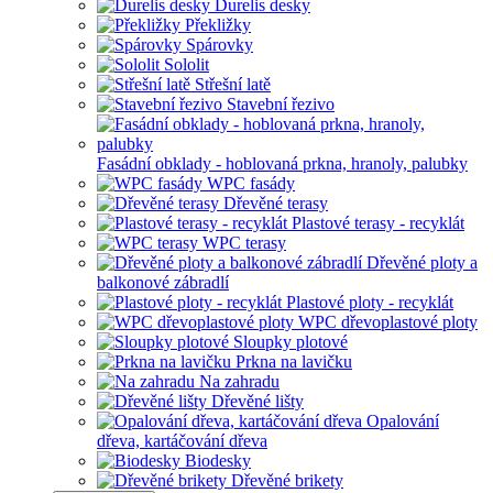
Durelis desky
Překližky
Spárovky
Sololit
Střešní latě
Stavební řezivo
Fasádní obklady - hoblovaná prkna, hranoly, palubky
WPC fasády
Dřevěné terasy
Plastové terasy - recyklát
WPC terasy
Dřevěné ploty a
balkonové zábradlí
Plastové ploty - recyklát
WPC dřevoplastové ploty
Sloupky plotové
Prkna na lavičku
Na zahradu
Dřevěné lišty
Opalování
dřeva, kartáčování dřeva
Biodesky
Dřevěné brikety