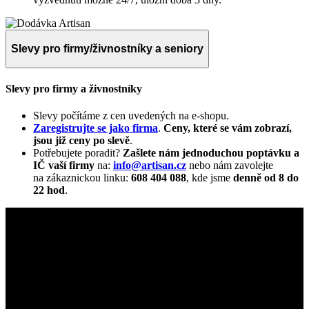
Slevy pro firmy/živnostníky a seniory
Slevy pro firmy a živnostníky
Slevy počítáme z cen uvedených na e-shopu.
Zaregistrujte se jako firma
.
Ceny, které se vám zobrazí,
jsou již ceny po slevě
.
Potřebujete poradit?
Zašlete nám jednoduchou poptávku a
IČ vaší firmy
na:
info@artisan.cz
nebo nám zavolejte
na zákaznickou linku:
608 404 088
, kde jsme
denně od 8 do
22 hod
.