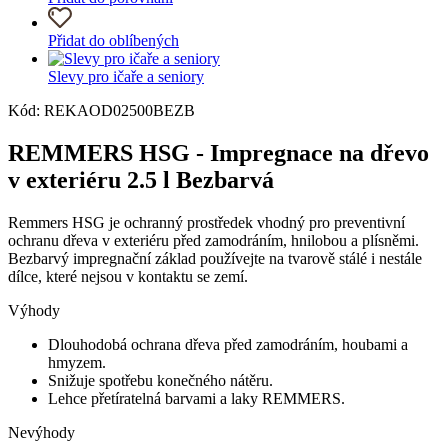
Přidat do oblíbených
Slevy pro ičaře a seniory
Kód: REKAOD02500BEZB
REMMERS HSG - Impregnace na dřevo
v exteriéru 2.5 l Bezbarvá
Remmers HSG je ochranný prostředek vhodný pro preventivní
ochranu dřeva v exteriéru před zamodráním, hnilobou a plísněmi.
Bezbarvý impregnační základ používejte na tvarově stálé i nestále
dílce, které nejsou v kontaktu se zemí.
Výhody
Dlouhodobá ochrana dřeva před zamodráním, houbami a
hmyzem.
Snižuje spotřebu konečného nátěru.
Lehce přetíratelná barvami a laky REMMERS.
Nevýhody