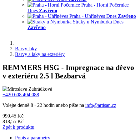
Praha - Horní Počernice
Dnes
Zavřeno
Praha - Uhříněves
Dnes
Zavřeno
Straky u Nymburka
Dnes
Zavřeno
Barvy laky
Barvy a laky na exteriéry
REMMERS HSG - Impregnace na dřevo
v exteriéru 2.5 l Bezbarvá
+420 608 404 088
Volejte denně 8 - 22 hodin anebo pište na
info@artisan.cz
990,45 Kč
818,55 Kč
Zpět k produktu
Popis a parametry