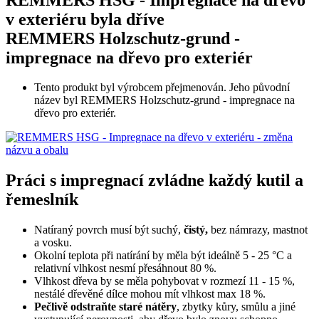
v exteriéru byla dříve
REMMERS Holzschutz-grund -
impregnace na dřevo pro exteriér
Tento produkt byl výrobcem přejmenován. Jeho původní
název byl REMMERS Holzschutz-grund - impregnace na
dřevo pro exteriér.
Práci s impregnací zvládne každý kutil a
řemeslník
Natíraný povrch musí být suchý,
čistý,
bez námrazy, mastnot
a vosku.
Okolní teplota při natírání by měla být ideálně 5 - 25 °C a
relativní vlhkost nesmí přesáhnout 80 %.
Vlhkost dřeva by se měla pohybovat v rozmezí 11 - 15 %,
nestálé dřevěné dílce mohou mít vlhkost max 18 %.
Pečlivě odstraňte staré nátěry
, zbytky kůry, smůlu a jiné