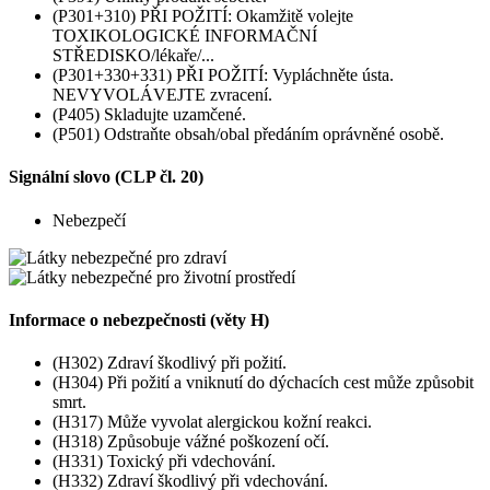
(P301+310) PŘI POŽITÍ: Okamžitě volejte
TOXIKOLOGICKÉ INFORMAČNÍ
STŘEDISKO/lékaře/...
(P301+330+331) PŘI POŽITÍ: Vypláchněte ústa.
NEVYVOLÁVEJTE zvracení.
(P405) Skladujte uzamčené.
(P501) Odstraňte obsah/obal předáním oprávněné osobě.
Signální slovo (CLP čl. 20)
Nebezpečí
Informace o nebezpečnosti (věty H)
(H302) Zdraví škodlivý při požití.
(H304) Při požití a vniknutí do dýchacích cest může způsobit
smrt.
(H317) Může vyvolat alergickou kožní reakci.
(H318) Způsobuje vážné poškození očí.
(H331) Toxický při vdechování.
(H332) Zdraví škodlivý při vdechování.