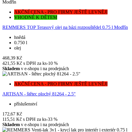
AKČNÍ CENA - PRO FIRMY JEŠTĚ LEVNĚJI
VHODNÉ K DĚTEM
REMMERS TOP Terasový olej na bázi rozpouštědel 0.75 l Modřín
hnědá
0.750 l
olej
468,39 Kč
421,55 Kč
s DPH za ks
-10 %
Skladem
v e-shopu i na prodejnách
AKČNÍ CENA - PRO FIRMY JEŠTĚ LEVNĚJI
ARTISAN - štětec plochý 81264 - 2.5"
příslušenství
172,67 Kč
115,51 Kč
s DPH za ks
-33 %
Skladem
v e-shopu i na prodejnách