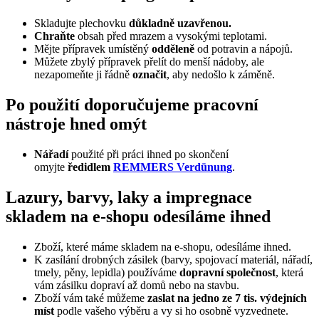
Skladujte plechovku
důkladně uzavřenou.
Chraňte
obsah před mrazem a vysokými teplotami.
Mějte přípravek umístěný
odděleně
od potravin a nápojů.
Můžete zbylý přípravek přelít do menší nádoby, ale
nezapomeňte ji řádně
označit
, aby nedošlo k záměně.
Po použití doporučujeme pracovní
nástroje hned omýt
Nářadí
použité při práci ihned po skončení
omyjte
ředidlem
REMMERS Verdünung
.
Lazury, barvy, laky a impregnace
skladem na e-shopu odesíláme ihned
Zboží, které máme skladem na e-shopu, odesíláme ihned.
K zasílání drobných zásilek (barvy, spojovací materiál, nářadí,
tmely, pěny, lepidla) používáme
dopravní společnost
, která
vám zásilku dopraví až domů nebo na stavbu.
Zboží vám také můžeme
zaslat na jedno ze 7 tis. výdejních
míst
podle vašeho výběru a vy si ho osobně vyzvednete.