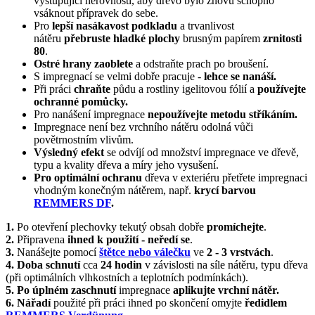
vystupující nerovnosti, aby dřevo bylo znovu schopno
vsáknout přípravek do sebe.
Pro
lepší nasákavost podkladu
a trvanlivost
nátěru
přebruste hladké plochy
brusným papírem
zrnitosti
80
.
Ostré hrany zaoblete
a odstraňte prach po broušení.
S impregnací se velmi dobře pracuje -
lehce se nanáší.
Při práci
chraňte
půdu a rostliny igelitovou fólií a
používejte
ochranné pomůcky.
Pro nanášení impregnace
nepoužívejte
metodu
stříkáním.
Impregnace není bez vrchního nátěru odolná vůči
povětrnostním vlivům.
Výsledný efekt
se odvíjí od množství impregnace ve dřevě,
typu a kvality dřeva a míry jeho vysušení.
Pro optimální ochranu
dřeva v exteriéru přetřete impregnaci
vhodným konečným nátěrem, např.
krycí barvou
REMMERS DF
.
1.
Po otevření plechovky tekutý obsah dobře
promíchejte
.
2.
Připravena
ihned k použití - neředí se
.
3.
Nanášejte pomocí
štětce
nebo
válečku
ve
2 - 3 vrstvách
.
4. Doba schnutí
cca
24 hodin
v závislosti na síle nátěru, typu dřeva
(při optimálních vlhkostních a teplotních podmínkách).
5. Po úplném zaschnutí
impregnace
aplikujte vrchní nátěr.
6. Nářadí
použité při práci ihned po skončení omyjte
ředidlem