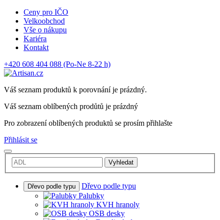
Ceny pro IČO
Velkoobchod
Vše o nákupu
Kariéra
Kontakt
+420 608 404 088
(Po-Ne 8-22 h)
Váš seznam produktů k porovnání je prázdný.
Váš seznam oblíbených prodůtů je prázdný
Pro zobrazení oblíbených produktů se prosím přihlašte
Přihlásit se
Vyhledat
Dřevo podle typu
Dřevo podle typu
Palubky
KVH hranoly
OSB desky