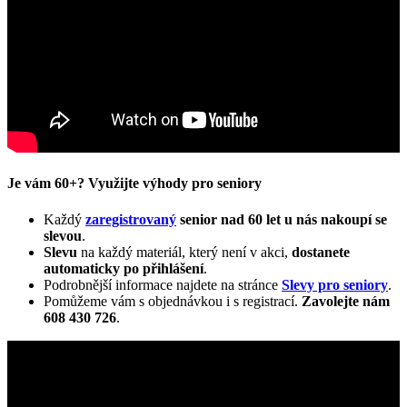
Je vám 60+? Využijte výhody pro seniory
Každý
zaregistrovaný
senior nad 60 let u nás nakoupí se
slevou
.
Slevu
na každý materiál, který není v akci,
dostanete
automaticky
po přihlášení
.
Podrobnější informace najdete na stránce
Slevy pro seniory
.
Pomůžeme vám s objednávkou i s registrací.
Zavolejte nám
608 430 726
.