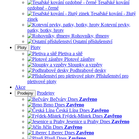
Tesařské kování
ozdobné - černé
Tesařské kování - žlutý
zinek
Kotevní prvky,
patky, botky, hroty
Rohovníky, třmeny
Ostatní příslušenství
Ploty
Ploty
Pletiva a sítě
Plotové zástěny
Sloupky a vzpěry
Podhrabové desky
Příslušenství pro
pletivové ploty
Akce
Prodejny
Prodejny
Bečváry
Dnes
Zavřeno
Brno
Dnes
Zavřeno
Česká Lípa
Dnes
Zavřeno
Frýdek-Místek
Dnes
Zavřeno
Jesenice u Prahy
Dnes
Zavřeno
Jičín
Dnes
Zavřeno
Liberec
Dnes
Zavřeno
Plzeň
Dnes
Zavřeno