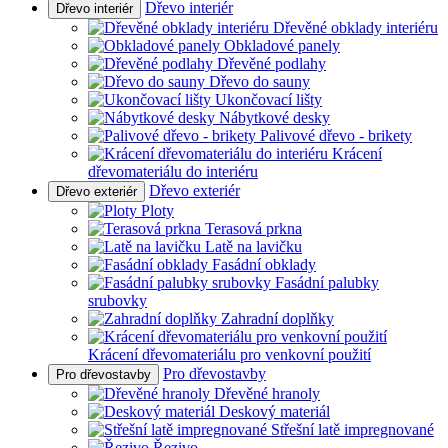
Dřevo interiér
Dřevo interiér
Dřevěné obklady interiéru
Obkladové panely
Dřevěné podlahy
Dřevo do sauny
Ukončovací lišty
Nábytkové desky
Palivové dřevo - brikety
Krácení
dřevomateriálu do interiéru
Dřevo exteriér
Dřevo exteriér
Ploty
Terasová prkna
Latě na lavičku
Fasádní obklady
Fasádní palubky
srubovky
Zahradní doplňky
Krácení dřevomateriálu pro venkovní použití
Pro dřevostavby
Pro dřevostavby
Dřevěné hranoly
Deskový materiál
Střešní latě impregnované
Řezivo