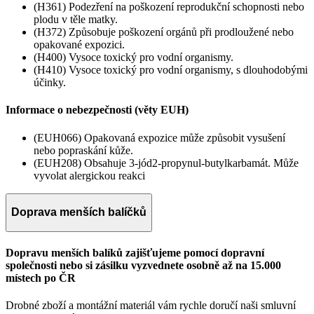
(H361) Podezření na poškození reprodukční schopnosti nebo
plodu v těle matky.
(H372) Způsobuje poškození orgánů při prodloužené nebo
opakované expozici.
(H400) Vysoce toxický pro vodní organismy.
(H410) Vysoce toxický pro vodní organismy, s dlouhodobými
účinky.
Informace o nebezpečnosti (věty EUH)
(EUH066) Opakovaná expozice může způsobit vysušení
nebo popraskání kůže.
(EUH208) Obsahuje 3-jód2-propynul-butylkarbamát. Může
vyvolat alergickou reakci
Doprava menších balíčků
Dopravu menších balíků zajišťujeme pomocí dopravní
společnosti nebo si zásilku vyzvednete osobně až na 15.000
místech po ČR
Drobné zboží a montážní materiál vám rychle doručí naši smluvní