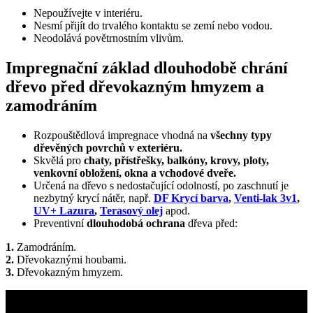
Nepoužívejte v interiéru.
Nesmí přijít do trvalého kontaktu se zemí nebo vodou.
Neodolává povětrnostním vlivům.
Impregnační základ dlouhodobě chrání
dřevo před dřevokazným hmyzem a
zamodráním
Rozpouštědlová impregnace vhodná na
všechny typy
dřevěných povrchů v exteriéru.
Skvělá pro
chaty, přístřešky, balkóny, krovy, ploty,
venkovní obložení, okna a vchodové dveře.
Určená na dřevo s nedostačující odolností, po zaschnutí je
nezbytný krycí nátěr, např.
DF Krycí barva
,
Venti-lak 3v1
,
UV+ Lazura
,
Terasový olej
apod.
Preventivní
dlouhodobá
ochrana
dřeva před:
1.
Zamodráním.
2.
Dřevokaznými houbami.
3.
Dřevokazným hmyzem.