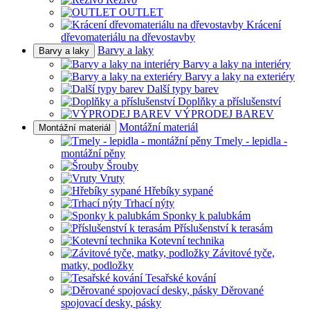
OUTLET
Krácení
dřevomateriálu na dřevostavby
Barvy a laky
Barvy a laky
Barvy a laky na interiéry
Barvy a laky na exteriéry
Další typy barev
Doplňky a příslušenství
VÝPRODEJ BAREV
Montážní materiál
Montážní materiál
Tmely - lepidla -
montážní pěny
Šrouby
Vruty
Hřebíky sypané
Trhací nýty
Sponky k palubkám
Příslušenství k terasám
Kotevní technika
Závitové tyče,
matky, podložky
Tesařské kování
Děrované
spojovací desky, pásky