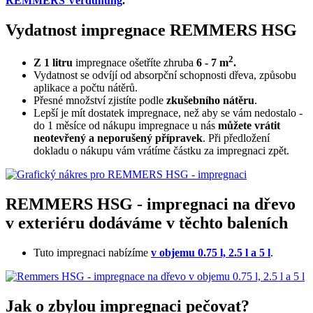
REMMERS Verdünung
.
Vydatnost impregnace REMMERS HSG
2
Z 1 litru
impregnace ošetříte zhruba
6 - 7 m
.
Vydatnost se odvíjí od absorpční schopnosti dřeva, způsobu
aplikace a počtu nátěrů.
Přesné množství zjistíte podle
zkušebního nátěru
.
Lepší je mít dostatek impregnace, než aby se vám nedostalo -
do 1 měsíce od nákupu impregnace u nás
můžete vrátit
neotevřený a neporušený přípravek
. Při předložení
dokladu o nákupu vám vrátíme částku za impregnaci zpět.
REMMERS HSG - impregnaci na dřevo
v exteriéru dodáváme v těchto baleních
Tuto impregnaci nabízíme
v objemu 0.75 l, 2.5 l a 5 l
.
Jak o zbylou impregnaci pečovat?