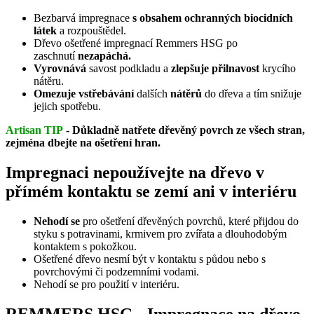
Bezbarvá impregnace
s obsahem ochranných biocidních
látek
a rozpouštědel.
Dřevo ošetřené impregnací Remmers HSG po
zaschnutí
nezapáchá.
Vyrovnává
savost podkladu a
zlepšuje přilnavost
krycího
nátěru.
Omezuje vstřebávání
dalších
nátěrů
do dřeva a tím snižuje
jejich spotřebu.
Artisan TIP
-
Důkladně natřete dřevěný povrch ze všech stran,
zejména dbejte na ošetření hran.
Impregnaci nepoužívejte na dřevo v
přímém kontaktu se zemí ani v interiéru
Nehodí se
pro ošetření dřevěných povrchů, které přijdou do
styku s potravinami, krmivem pro zvířata a dlouhodobým
kontaktem s pokožkou.
Ošetřené dřevo nesmí být v kontaktu s půdou nebo s
povrchovými či podzemními vodami.
Nehodí se pro použití v interiéru.
REMMERS HSG - Impregnace na dřevo