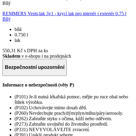
REMMERS Venti-lak 3v1 - krycí lak pro interiér i exteriér 0.75 l
Bílý
bílá
0.750 l
lak
550,31 Kč
s DPH za ks
Skladem
v e-shopu i na prodejnách
Bezpečnostní upozornění
Informace o nebezpečnosti (věty P)
(P101) Je-li nutná lékařská pomoc, mějte po ruce obal nebo
štítek výrobku.
(P102) Uchovávejte mimo dosah dětí.
(P260) Nevdechujte prach/dým/plyn/mlhu/páry/aerosoly.
(P262) Zabraňte styku s očima, kůží nebo oděvem.
(P273) Zabraňte uvolnění do životního prostředí.
(P331) NEVYVOLÁVEJTE zvracení.
(P391) Uniklý produkt seberte.