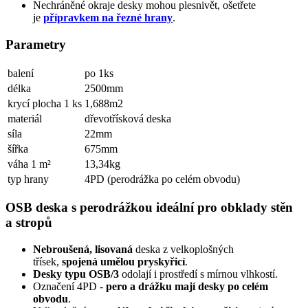
Nechráněné okraje desky mohou plesnivět, ošetřete
je
přípravkem na řezné hrany
.
Parametry
balení
po 1ks
délka
2500mm
krycí plocha 1 ks
1,688m2
materiál
dřevotřísková deska
síla
22mm
šířka
675mm
váha 1 m²
13,34kg
typ hrany
4PD (perodrážka po celém obvodu)
OSB deska s perodrážkou ideální pro obklady stěn
a stropů
Nebroušená, lisovaná
deska z velkoplošných
třísek,
spojená umělou pryskyřicí
.
Desky typu OSB/3
odolají i prostředí s mírnou vlhkostí.
Označení 4PD -
pero a drážku mají desky po celém
obvodu
.