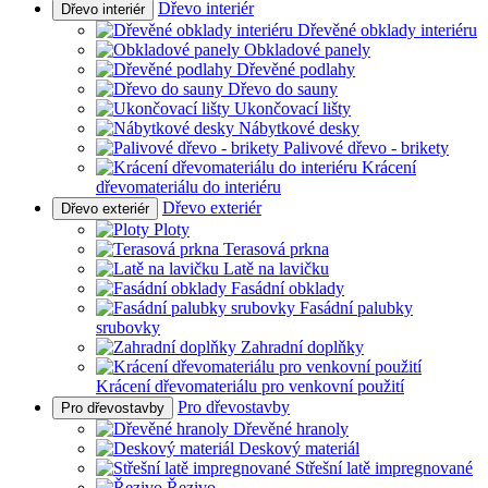
Dřevo interiér
Dřevo interiér
Dřevěné obklady interiéru
Obkladové panely
Dřevěné podlahy
Dřevo do sauny
Ukončovací lišty
Nábytkové desky
Palivové dřevo - brikety
Krácení
dřevomateriálu do interiéru
Dřevo exteriér
Dřevo exteriér
Ploty
Terasová prkna
Latě na lavičku
Fasádní obklady
Fasádní palubky
srubovky
Zahradní doplňky
Krácení dřevomateriálu pro venkovní použití
Pro dřevostavby
Pro dřevostavby
Dřevěné hranoly
Deskový materiál
Střešní latě impregnované
Řezivo