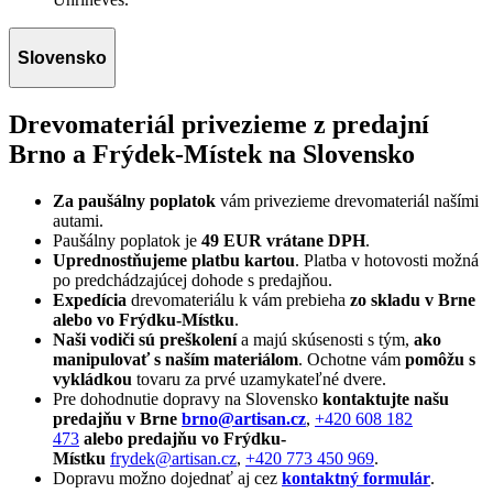
Slovensko
Drevomateriál privezieme z predajní
Brno a Frýdek-Místek na Slovensko
Za paušálny poplatok
vám privezieme drevomateriál našími
autami.
Paušálny poplatok je
49 EUR vrátane DPH
.
Uprednostňujeme platbu kartou
. Platba v hotovosti možná
po predchádzajúcej dohode s predajňou.
Expedícia
drevomateriálu k vám prebieha
zo skladu v Brne
alebo vo Frýdku-Místku
.
Naši vodiči sú preškolení
a majú skúsenosti s tým,
ako
manipulovať s naším materiálom
. Ochotne vám
pomôžu s
vykládkou
tovaru za prvé uzamykateľné dvere.
Pre dohodnutie dopravy na Slovensko
kontaktujte našu
predajňu v Brne
brno@artisan.cz
,
+420 608 182
473
alebo predajňu
vo Frýdku-
Místku
frydek@artisan.cz
,
+420 773 450 969
.
Dopravu možno dojednať aj cez
kontaktný formulár
.