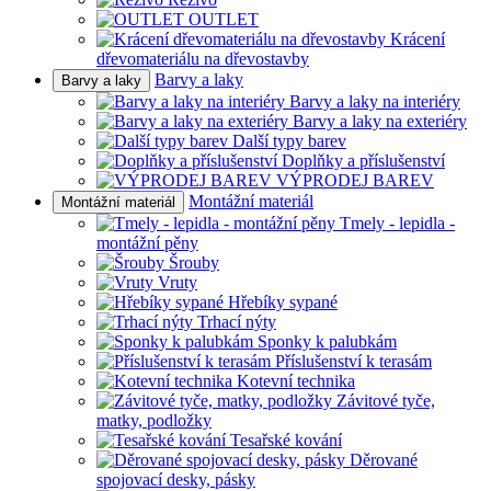
OUTLET
Krácení
dřevomateriálu na dřevostavby
Barvy a laky
Barvy a laky
Barvy a laky na interiéry
Barvy a laky na exteriéry
Další typy barev
Doplňky a příslušenství
VÝPRODEJ BAREV
Montážní materiál
Montážní materiál
Tmely - lepidla -
montážní pěny
Šrouby
Vruty
Hřebíky sypané
Trhací nýty
Sponky k palubkám
Příslušenství k terasám
Kotevní technika
Závitové tyče,
matky, podložky
Tesařské kování
Děrované
spojovací desky, pásky