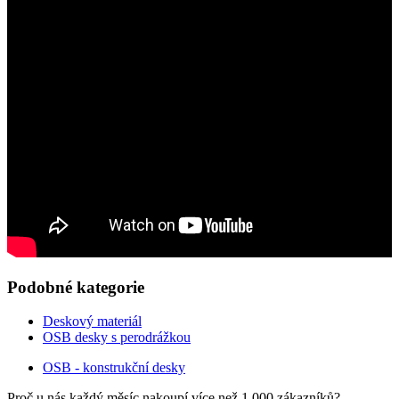
Podobné kategorie
Deskový materiál
OSB desky s perodrážkou
OSB - konstrukční desky
Proč u nás každý měsíc nakoupí více než 1 000 zákazníků?