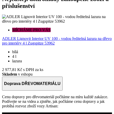
příslušenství
K
MÍCHÁME PRO VÁS
7
ADLER Lignovit Interior UV 100 - vodou ředitelná lazura na dřevo
pro interiéry 4 l Zugspitze 53962
bílá
4 l
lazura
2 977,81 Kč
s DPH za ks
Skladem
v eshopu
Doprava DŘEVOMATERIÁLU
Cenu dopravy pro dřevomateriál počítáme na míru každé zakázce.
Podívejte se na videa a zjistěte, jak počítáme cenu dopravy a jak
probíhá rozvoz zboží vozy Artisan: