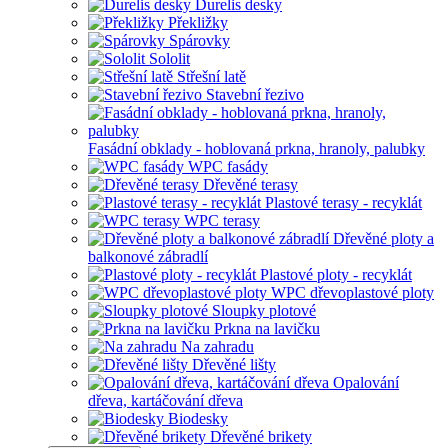
Durelis desky
Překližky
Spárovky
Sololit
Střešní latě
Stavební řezivo
Fasádní obklady - hoblovaná prkna, hranoly, palubky
WPC fasády
Dřevěné terasy
Plastové terasy - recyklát
WPC terasy
Dřevěné ploty a
balkonové zábradlí
Plastové ploty - recyklát
WPC dřevoplastové ploty
Sloupky plotové
Prkna na lavičku
Na zahradu
Dřevěné lišty
Opalování
dřeva, kartáčování dřeva
Biodesky
Dřevěné brikety