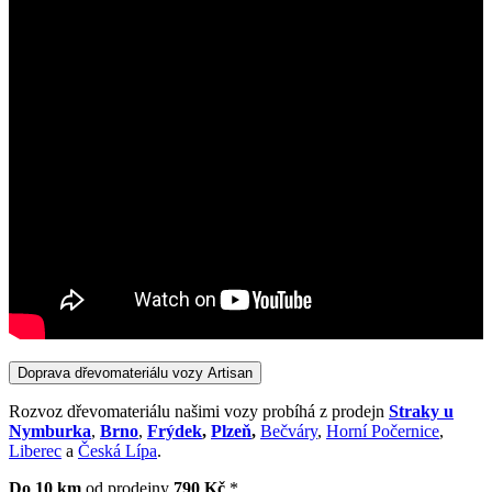
Doprava dřevomateriálu vozy Artisan
Rozvoz dřevomateriálu našimi vozy probíhá z prodejn
Straky u
Nymburka
,
Brno
,
Frýdek
,
Plzeň
,
Bečváry
,
Horní Počernice
,
Liberec
a
Česká Lípa
.
Do 10 km
od prodejny
790 Kč
*