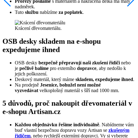
Prořezy posíláme
s materiálem a nakrácená délka má malý
nadměrek.
Tuto
službu
nabízíme
za poplatek
.
Krácení dřevomateriálu.
OSB desky skladem na e-shopu
expedujeme ihned
OSB desky
bezpečně přepravují naši zkušení řidiči
nebo
je
pečlivě balíme
pro externího
dopravce
, aby nedošlo k
jejich poškození.
Deskový materiál, který máme
skladem, expedujeme ihned
.
Na prodejně
Jesenice, bohužel není možné
vyzvedávat
velkoplošný materiál s šíří nad 1000 mm.
5 důvodů, proč nakoupit dřevomateriál v
e-shopu Artisan.cz
Každou objednávku řešíme individuálně
. Nabídneme vám
buď vlastní bezpečnou dopravu vozy Artisan se
zkušeným
řidičem
, nebo rychlejší externími dopravci. Vy si vyberete