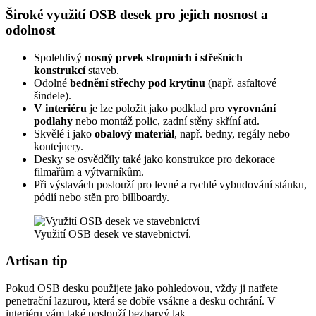
Široké využití OSB desek pro jejich nosnost a
odolnost
Spolehlivý
nosný prvek stropních i střešních
konstrukcí
staveb.
Odolné
bednění střechy pod krytinu
(např. asfaltové
šindele).
V interiéru
je lze položit jako podklad pro
vyrovnání
podlahy
nebo montáž polic, zadní stěny skříní atd.
Skvělé i jako
obalový materiál
, např. bedny, regály nebo
kontejnery.
Desky se osvědčily také jako konstrukce pro dekorace
filmařům a výtvarníkům.
Při výstavách poslouží pro levné a rychlé vybudování stánku,
pódií nebo stěn pro billboardy.
Využití OSB desek ve stavebnictví.
Artisan tip
Pokud OSB desku použijete jako pohledovou, vždy ji natřete
penetrační lazurou, která se dobře vsákne a desku ochrání. V
interiéru vám také poslouží bezbarvý lak.