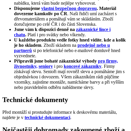
nabídku, která vám bude nejlépe vyhovovat.
Disponujeme
vlastní bezpečnou dopravou
. Materiál
dovezeme kamkoliv po ČR
. Naši řidiči umí zacházet s
dřevomateriálem a pomáhají vám se skládáním. Zboží
doručujeme po celé ČR i do části Slovenska.
Jsme vám k dispozici denně na
zákaznické lince i
chatu
.
Platí i pro svátky nebo víkendy.
U každého produktu vedle fotky hned vidíte
,
kde a kolik
je ho skladem
. Zboží skladem na
prodejně nebo u
partnerů
si po telefonické nebo e-mailové domluvě hned
vyzvednete.
Připravili jsme bohaté zákaznické výhody
pro firmy,
živnostníky,
seniory
i pro
koncové zákazníky
. Firmy
získávají slevu. Senioři mají rovněž slevu a pomáháme jim s
objednávkou i dovozem. Všem zákazníkům rádi půjčíme
vzorníky, zajistíme montáže, namícháme barvy a při vyšším
nebo pravidelném odběru nabídneme slevy.
Technické dokumenty
Před montáží si prostudujte informace k deskovému materiálu,
najdete je v
technické dokumentaci
.
Nejčastěji dohromady zakoupené zboží a