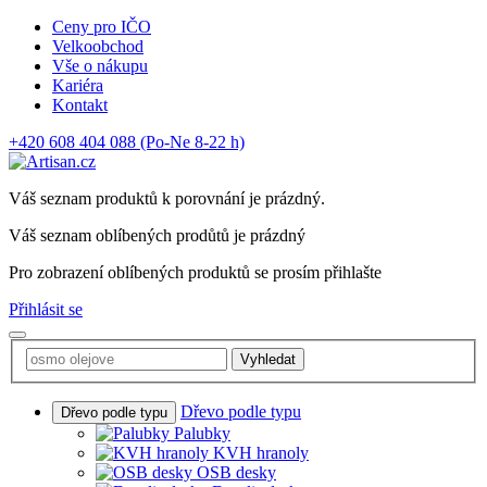
Ceny pro IČO
Velkoobchod
Vše o nákupu
Kariéra
Kontakt
+420 608 404 088
(Po-Ne 8-22 h)
Váš seznam produktů k porovnání je prázdný.
Váš seznam oblíbených prodůtů je prázdný
Pro zobrazení oblíbených produktů se prosím přihlašte
Přihlásit se
Vyhledat
Dřevo podle typu
Dřevo podle typu
Palubky
KVH hranoly
OSB desky