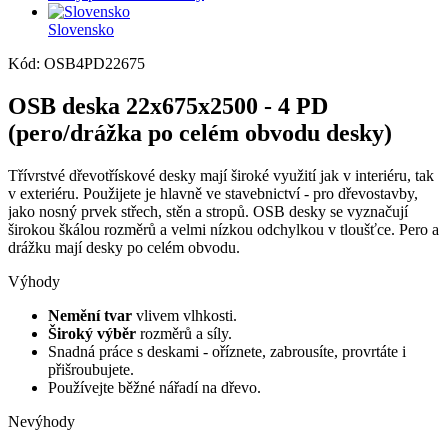
Slovensko
Kód: OSB4PD22675
OSB deska 22x675x2500 - 4 PD
(pero/drážka po celém obvodu desky)
Třívrstvé dřevotřískové desky mají široké využití jak v interiéru, tak
v exteriéru. Použijete je hlavně ve stavebnictví - pro dřevostavby,
jako nosný prvek střech, stěn a stropů. OSB desky se vyznačují
širokou škálou rozměrů a velmi nízkou odchylkou v tloušťce. Pero a
drážku mají desky po celém obvodu.
Výhody
Nemění tvar
vlivem vlhkosti.
Široký výběr
rozměrů a síly.
Snadná práce s deskami - oříznete, zabrousíte, provrtáte i
přišroubujete.
Používejte běžné nářadí na dřevo.
Nevýhody