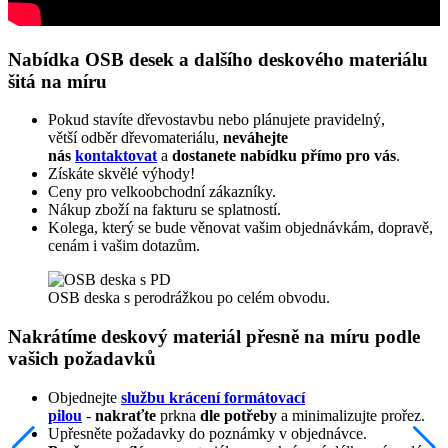
Nabídka OSB desek a dalšího deskového materiálu
šitá na míru
Pokud stavíte dřevostavbu nebo plánujete pravidelný,
větší odběr dřevomateriálu,
neváhejte
nás
kontaktovat
a
dostanete nabídku přímo pro vás
.
Získáte skvělé výhody!
Ceny pro velkoobchodní zákazníky.
Nákup zboží na fakturu se splatností.
Kolega, který se bude věnovat vašim objednávkám, dopravě,
cenám i vašim dotazům.
OSB deska s perodrážkou po celém obvodu.
Nakrátíme deskový materiál přesně na míru podle
vašich požadavků
Objednejte
službu krácení formátovací
pilou
-
nakraťte
prkna
dle potřeby
a minimalizujte prořez.
Upřesněte požadavky do poznámky v objednávce.