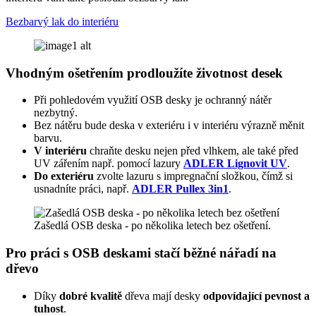
Bezbarvý lak do interiéru
Vhodným ošetřením prodloužíte životnost desek
Při pohledovém využití OSB desky je ochranný nátěr
nezbytný.
Bez nátěru bude deska v exteriéru i v interiéru výrazně měnit
barvu.
V interiéru
chraňte desku nejen před vlhkem, ale také před
UV zářením např. pomocí lazury
ADLER Lignovit UV
.
Do exteriéru
zvolte lazuru s impregnační složkou, čímž si
usnadníte práci, např.
ADLER Pullex 3in1
.
Zašedlá OSB deska - po několika letech bez ošetření.
Pro práci s OSB deskami stačí běžné nářadí na
dřevo
Díky
dobré kvalitě
dřeva mají desky
odpovídající pevnost a
tuhost
.