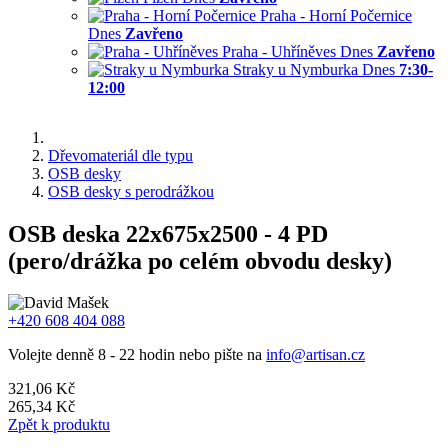
Praha - Horní Počernice
Dnes
Zavřeno
Praha - Uhříněves
Dnes
Zavřeno
Straky u Nymburka
Dnes
7:30-
12:00
Dřevomateriál dle typu
OSB desky
OSB desky s perodrážkou
OSB deska 22x675x2500 - 4 PD
(pero/drážka po celém obvodu desky)
+420 608 404 088
Volejte denně 8 - 22 hodin nebo pište na
info@artisan.cz
321,06 Kč
265,34 Kč
Zpět k produktu