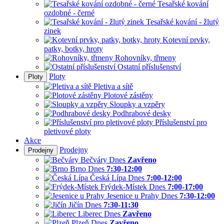
Tesařské kování
ozdobné - černé
Tesařské kování - žlutý
zinek
Kotevní prvky,
patky, botky, hroty
Rohovníky, třmeny
Ostatní příslušenství
Ploty
Ploty
Pletiva a sítě
Plotové zástěny
Sloupky a vzpěry
Podhrabové desky
Příslušenství pro
pletivové ploty
Akce
Prodejny
Prodejny
Bečváry
Dnes
Zavřeno
Brno
Dnes
7:30-12:00
Česká Lípa
Dnes
7:00-12:00
Frýdek-Místek
Dnes
7:00-17:00
Jesenice u Prahy
Dnes
7:30-12:00
Jičín
Dnes
7:30-11:30
Liberec
Dnes
Zavřeno
Plzeň
Dnes
Zavřeno