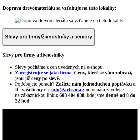
Doprava drevomateriálu sa vzťahuje na tieto lokality:
Slevy pro firmy/živnostníky a seniory
Slevy pro firmy a živnostníky
Slevy počítáme z cen uvedených na e-shopu.
Zaregistrujte se jako firma
.
Ceny, které se vám zobrazí,
jsou již ceny po slevě
.
Potřebujete poradit?
Zašlete nám jednoduchou poptávku a
IČ vaší firmy
na:
info@artisan.cz
nebo nám zavolejte
na zákaznickou linku:
608 404 088
, kde jsme
denně od 8 do
22 hod
.