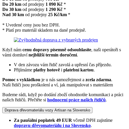
Do 20 km
od prodejny
1 090 Kč
*
Do 30 km
od prodejny
1 290 Kč
*
Nad 30 km
od prodejny
25 Kč/km
*
* Uvedené ceny jsou bez DPH.
* Platí pro materiál skladem na dané prodejně.
Když nám
cenu dopravy písemně odsouhlasíte
, naši operátoři s
vámi domluví
nejbližší termín doručení
.
V den závozu vám řidič zavolá a upřesní čas příjezdu.
Přijímáme
platby hotově
i
platební kartou
.
Pomoc s vykládkou
je u nás samozřejmost a
zcela zdarma
.
Naši řidiči jsou proškolení a ví, jak manipulovat s materiálem
Budeme rádi, když po dodání zboží ohodnotíte komunikaci a práci
našich řidičů. Přečtěte si
hodnocení práce našich řidičů
.
Doprava dřevomateriálu vozy Artisan na Slovensko
Za paušální poplatek 49 EUR
včetně DPH zajistíme
dopravu dřevomateriálu i na Slovensko
.