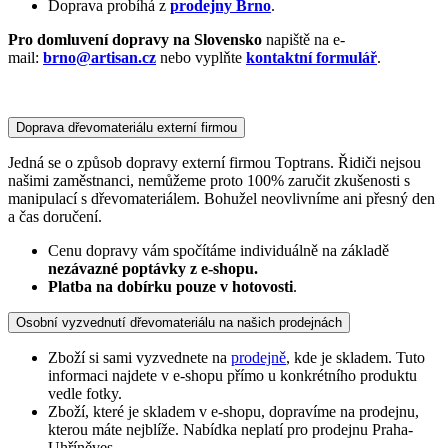
Doprava probíhá z
prodejny Brno
.
Pro domluvení dopravy na Slovensko
napiště na e-
mail:
brno@artisan.cz
nebo vyplňte
kontaktní formulář
.
Doprava dřevomateriálu externí firmou
Jedná se o způsob dopravy externí firmou Toptrans. Řidiči nejsou
našimi zaměstnanci, nemůžeme proto 100% zaručit zkušenosti s
manipulací s dřevomateriálem. Bohužel neovlivníme ani přesný den
a čas doručení.
Cenu dopravy vám spočítáme individuálně na základě
nezávazné poptávky z e-shopu.
Platba na dobírku pouze v hotovosti
.
Osobní vyzvednutí dřevomateriálu na našich prodejnách
Zboží si sami vyzvednete na
prodejně
, kde je skladem. Tuto
informaci najdete v e-shopu přímo u konkrétního produktu
vedle fotky.
Zboží, které je skladem v e-shopu, dopravíme na prodejnu,
kterou máte nejblíže. Nabídka neplatí pro prodejnu Praha-
Uhříněves.