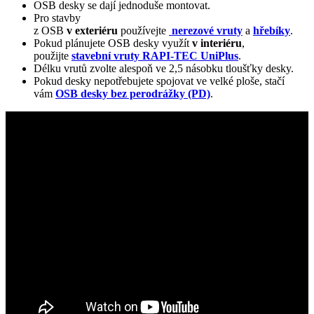
OSB desky se dají jednoduše montovat.
Pro stavby
z OSB
v exteriéru
používejte
nerezové vruty
a
hřebíky
.
Pokud plánujete OSB desky využít
v interiéru
,
použijte
stavební vruty RAPI-TEC UniPlus
.
Délku vrutů zvolte alespoň ve 2,5 násobku tloušťky desky.
Pokud desky nepotřebujete spojovat ve velké ploše, stačí
vám
OSB desky bez perodrážky (PD)
.