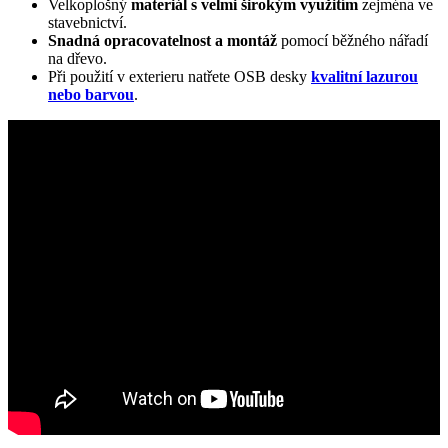
Velkoplošný
materiál s velmi širokým využitím
zejména ve
stavebnictví.
Snadná opracovatelnost a montáž
pomocí běžného nářadí
na dřevo.
Při použití v exterieru natřete OSB desky
kvalitní lazurou
nebo barvou
.