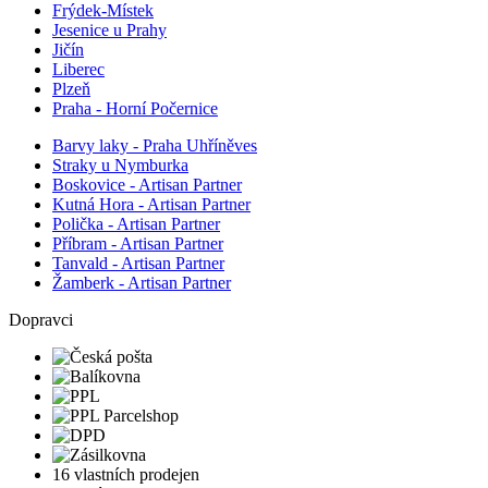
Frýdek-Místek
Jesenice u Prahy
Jičín
Liberec
Plzeň
Praha - Horní Počernice
Barvy laky - Praha Uhříněves
Straky u Nymburka
Boskovice - Artisan Partner
Kutná Hora - Artisan Partner
Polička - Artisan Partner
Příbram - Artisan Partner
Tanvald - Artisan Partner
Žamberk - Artisan Partner
Dopravci
16 vlastních prodejen